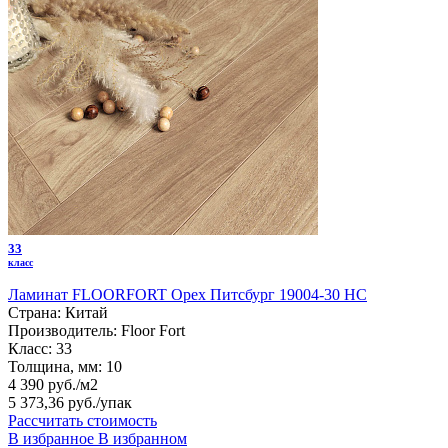
33
класс
Ламинат FLOORFORT Орех Питсбург 19004-30 HC
Страна:
Китай
Производитель:
Floor Fort
Класс:
33
Толщина, мм:
10
4 390 руб./м2
5 373,36 руб.
/упак
Рассчитать стоимость
В избранное
В избранном