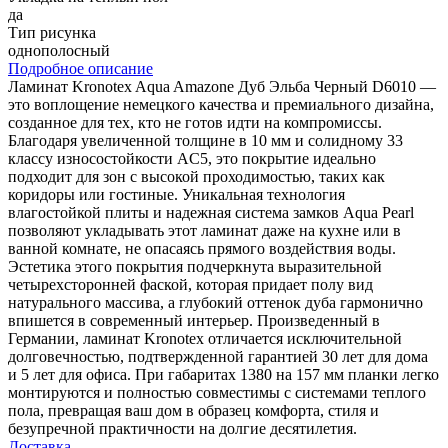
да
Тип рисунка
однополосный
Подробное описание
Ламинат Kronotex Aqua Amazone Дуб Эльба Черный D6010 —
это воплощение немецкого качества и премиального дизайна,
созданное для тех, кто не готов идти на компромиссы.
Благодаря увеличенной толщине в 10 мм и солидному 33
классу износостойкости AC5, это покрытие идеально
подходит для зон с высокой проходимостью, таких как
коридоры или гостиные. Уникальная технология
влагостойкой плиты и надежная система замков Aqua Pearl
позволяют укладывать этот ламинат даже на кухне или в
ванной комнате, не опасаясь прямого воздействия воды.
Эстетика этого покрытия подчеркнута выразительной
четырехсторонней фаской, которая придает полу вид
натурального массива, а глубокий оттенок дуба гармонично
впишется в современный интерьер. Произведенный в
Германии, ламинат Kronotex отличается исключительной
долговечностью, подтвержденной гарантией 30 лет для дома
и 5 лет для офиса. При габаритах 1380 на 157 мм планки легко
монтируются и полностью совместимы с системами теплого
пола, превращая ваш дом в образец комфорта, стиля и
безупречной практичности на долгие десятилетия.
Доставка