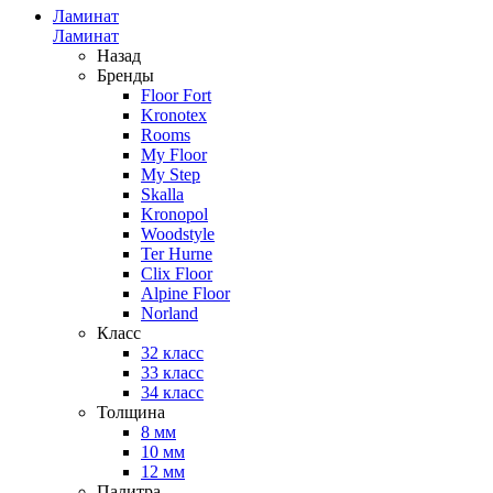
Ламинат
Ламинат
Назад
Бренды
Floor Fort
Kronotex
Rooms
My Floor
My Step
Skalla
Kronopol
Woodstyle
Ter Hurne
Clix Floor
Alpine Floor
Norland
Класс
32 класс
33 класс
34 класс
Толщина
8 мм
10 мм
12 мм
Палитра