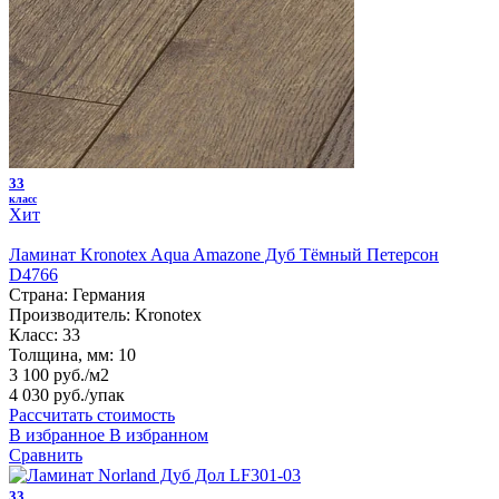
33
класс
Хит
Ламинат Kronotex Aqua Amazone Дуб Тёмный Петерсон
D4766
Страна:
Германия
Производитель:
Kronotex
Класс:
33
Толщина, мм:
10
3 100 руб./м2
4 030 руб.
/упак
Рассчитать стоимость
В избранное
В избранном
Сравнить
33