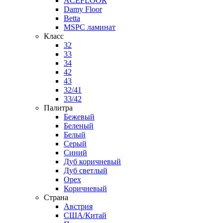
ACEFLOOR
Damy Floor
Betta
MSPC ламинат
Класс
32
33
34
42
43
32/41
33/42
Палитра
Бежевый
Беленый
Белый
Серый
Синий
Дуб коричневый
Дуб светлый
Орех
Коричневый
Страна
Австрия
США/Китай