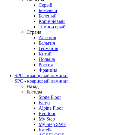
Серый
Бежевый
Беленый
Коричневый
Темно-серый
Страна
Австрия
Бельгия
Германия
Китай
Польша
Россия
Франция
SPC - кварцевый ламинат
SPC - кварцевый ламинат
Назад
Бренды
Stone Floor
Fargo
Alpine Floor
Evofloor
My Step
My Step SWF
Karelia