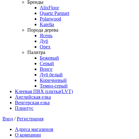
Бренды
AlixFloor
Quartz Parquet
Polarwood
Karelia
Порода дерева
Ясень
Дуб
Орех
Палитра
Бежевый
Серый
Венге
Дуб белый
Коричневый
Темно-серый
Клеевая ПВХ плитка(LVT)
Английская елка
Венгерская елка
Плинтус
Вход
/
Регистрация
Адреса магазинов
О компании