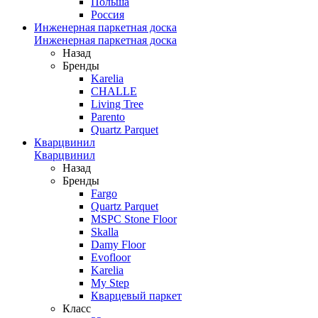
Польша
Россия
Инженерная паркетная доска
Инженерная паркетная доска
Назад
Бренды
Karelia
CHALLE
Living Tree
Parento
Quartz Parquet
Кварцвинил
Кварцвинил
Назад
Бренды
Fargo
Quartz Parquet
MSPC Stone Floor
Skalla
Damy Floor
Evofloor
Karelia
My Step
Кварцевый паркет
Класс