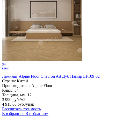
34
класс
Ламинат Alpine Floor Chevron Art Дуб Памир LF109-02
Страна:
Китай
Производитель:
Alpine Floor
Класс:
34
Толщина, мм:
12
3 990 руб./м2
4 915,68 руб.
/упак
Рассчитать стоимость
В избранное
В избранном