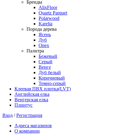
Бренды
AlixFloor
Quartz Parquet
Polarwood
Karelia
Порода дерева
Ясень
Дуб
Орех
Палитра
Бежевый
Серый
Венге
Дуб белый
Коричневый
Темно-серый
Клеевая ПВХ плитка(LVT)
Английская елка
Венгерская елка
Плинтус
Вход
/
Регистрация
Адреса магазинов
О компании