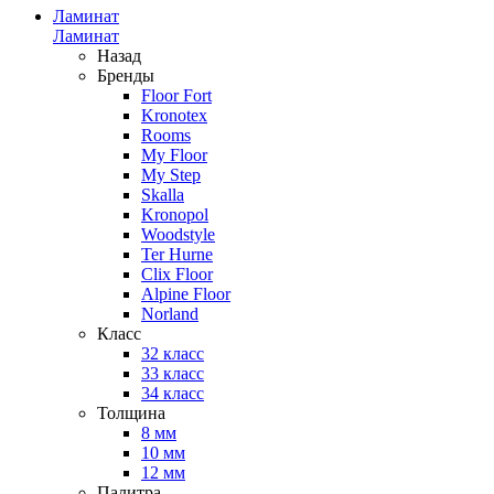
Ламинат
Ламинат
Назад
Бренды
Floor Fort
Kronotex
Rooms
My Floor
My Step
Skalla
Kronopol
Woodstyle
Ter Hurne
Clix Floor
Alpine Floor
Norland
Класс
32 класс
33 класс
34 класс
Толщина
8 мм
10 мм
12 мм
Палитра