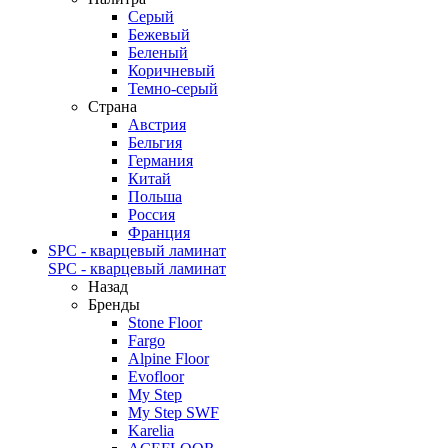
Серый
Бежевый
Беленый
Коричневый
Темно-серый
Страна
Австрия
Бельгия
Германия
Китай
Польша
Россия
Франция
SPC - кварцевый ламинат
SPC - кварцевый ламинат
Назад
Бренды
Stone Floor
Fargo
Alpine Floor
Evofloor
My Step
My Step SWF
Karelia