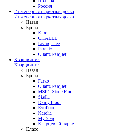
Польша
Россия
Инженерная паркетная доска
Инженерная паркетная доска
Назад
Бренды
Karelia
CHALLE
Living Tree
Parento
Quartz Parquet
Кварцвинил
Кварцвинил
Назад
Бренды
Fargo
Quartz Parquet
MSPC Stone Floor
Skalla
Damy Floor
Evofloor
Karelia
My Step
Кварцевый паркет
Класс