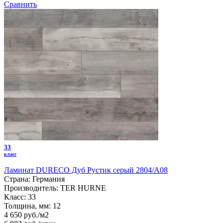
Сравнить
33
класс
Ламинат DURECO Дуб Рустик серый 2804/A08
Страна:
Германия
Производитель:
TER HURNE
Класс:
33
Толщина, мм:
12
4 650 руб./м2