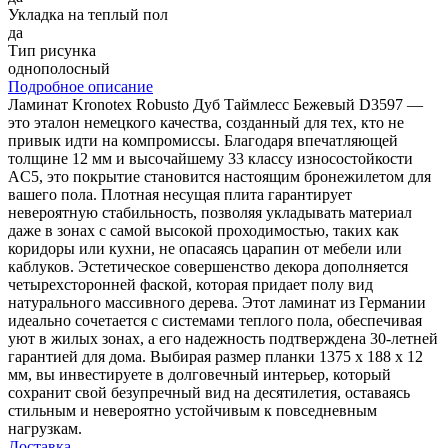
Укладка на теплый пол
да
Тип рисунка
однополосный
Подробное описание
Ламинат Kronotex Robusto Дуб Таймлесс Бежевый D3597 —
это эталон немецкого качества, созданный для тех, кто не
привык идти на компромиссы. Благодаря впечатляющей
толщине 12 мм и высочайшему 33 классу износостойкости
AC5, это покрытие становится настоящим бронежилетом для
вашего пола. Плотная несущая плита гарантирует
невероятную стабильность, позволяя укладывать материал
даже в зонах с самой высокой проходимостью, таких как
коридоры или кухни, не опасаясь царапин от мебели или
каблуков. Эстетическое совершенство декора дополняется
четырехсторонней фаской, которая придает полу вид
натурального массивного дерева. Этот ламинат из Германии
идеально сочетается с системами теплого пола, обеспечивая
уют в жилых зонах, а его надежность подтверждена 30-летней
гарантией для дома. Выбирая размер планки 1375 х 188 х 12
мм, вы инвестируете в долговечный интерьер, который
сохранит свой безупречный вид на десятилетия, оставаясь
стильным и невероятно устойчивым к повседневным
нагрузкам.
Доставка