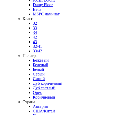
ACEFLOOR
Damy Floor
Betta
MSPC ламинат
Класс
32
33
34
42
43
32/41
33/42
Палитра
Бежевый
Беленый
Белый
Серый
Синий
Дуб коричневый
Дуб светлый
Орех
Коричневый
Страна
Австрия
США/Китай