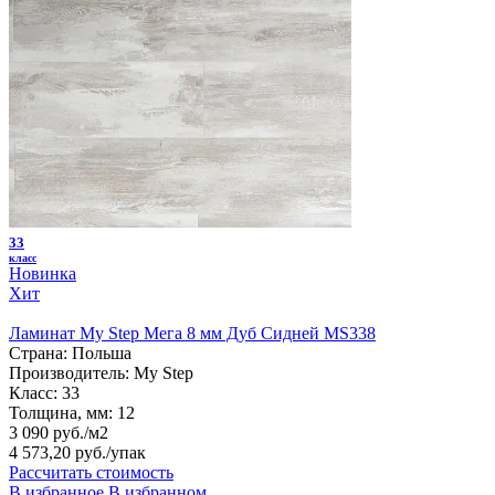
33
класс
Новинка
Хит
Ламинат My Step Мега 8 мм Дуб Сидней MS338
Страна:
Польша
Производитель:
My Step
Класс:
33
Толщина, мм:
12
3 090 руб./м2
4 573,20 руб.
/упак
Рассчитать стоимость
В избранное
В избранном