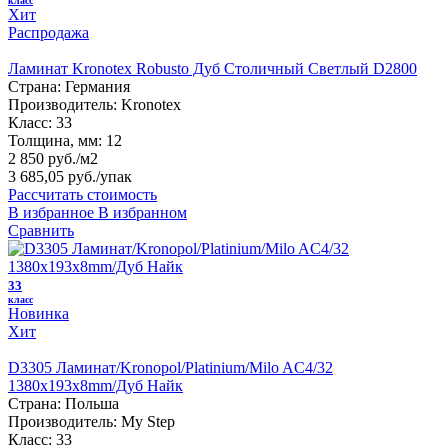
класс
Хит
Распродажа
Ламинат Kronotex Robusto Дуб Столичный Светлый D2800
Страна:
Германия
Производитель:
Kronotex
Класс:
33
Толщина, мм:
12
2 850 руб./м2
3 685,05 руб.
/упак
Рассчитать стоимость
В избранное
В избранном
Сравнить
33
класс
Новинка
Хит
D3305 Ламинат/Kronopol/Platinium/Milo AC4/32
1380х193х8mm/Дуб Найк
Страна:
Польша
Производитель:
My Step
Класс:
33