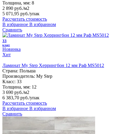
Толщина, мм:
8
2 890 руб./м2
5 071,95 руб.
/упак
Рассчитать стоимость
В избранное
В избранном
Сравнить
33
класс
Новинка
Хит
Ламинат My Step Херрингбон 12 мм Раф MS5012
Страна:
Польша
Производитель:
My Step
Класс:
33
Толщина, мм:
12
3 690 руб./м2
6 383,70 руб.
/упак
Рассчитать стоимость
В избранное
В избранном
Сравнить