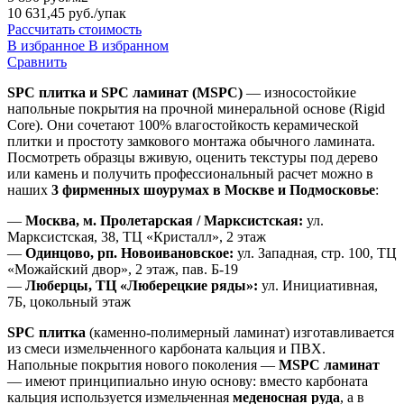
10 631,45 руб.
/упак
Рассчитать стоимость
В избранное
В избранном
Сравнить
SPC плитка и SPC ламинат (MSPC)
— износостойкие
напольные покрытия на прочной минеральной основе (Rigid
Core). Они сочетают 100% влагостойкость керамической
плитки и простоту замкового монтажа обычного ламината.
Посмотреть образцы вживую, оценить текстуры под дерево
или камень и получить профессиональный расчет можно в
наших
3 фирменных шоурумах в Москве и Подмосковье
:
—
Москва, м. Пролетарская / Марксистская:
ул.
Марксистская, 38, ТЦ «Кристалл», 2 этаж
—
Одинцово, рп. Новоивановское:
ул. Западная, стр. 100, ТЦ
«Можайский двор», 2 этаж, пав. Б-19
—
Люберцы, ТЦ «Люберецкие ряды»:
ул. Инициативная,
7Б, цокольный этаж
SPC плитка
(каменно-полимерный ламинат) изготавливается
из смеси измельченного карбоната кальция и ПВХ.
Напольные покрытия нового поколения —
MSPC ламинат
— имеют принципиально иную основу: вместо карбоната
кальция используется измельченная
меденосная руда
, а в