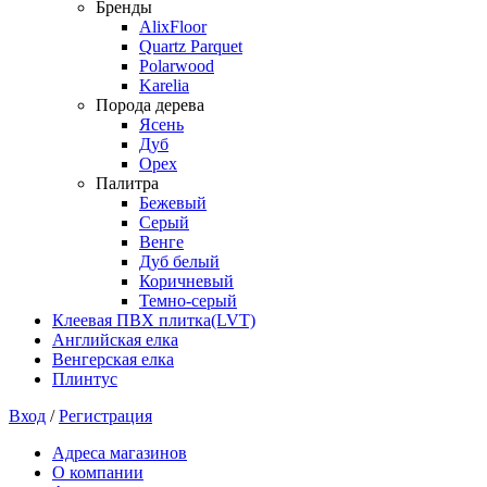
Бренды
AlixFloor
Quartz Parquet
Polarwood
Karelia
Порода дерева
Ясень
Дуб
Орех
Палитра
Бежевый
Серый
Венге
Дуб белый
Коричневый
Темно-серый
Клеевая ПВХ плитка(LVT)
Английская елка
Венгерская елка
Плинтус
Вход
/
Регистрация
Адреса магазинов
О компании