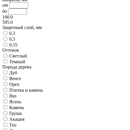
от
до
100.0
595.0
Защитный слой, мм
0,3
0,5
0,55
Оттенок
Светлый
Темный
Порода дерева
Дуб
Венге
Орех
Плитка и камень
Вяз
Ясень
Камень
Груша
Акация
Тис