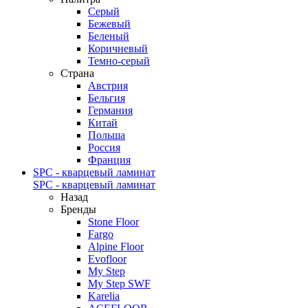
Серый
Бежевый
Беленый
Коричневый
Темно-серый
Страна
Австрия
Бельгия
Германия
Китай
Польша
Россия
Франция
SPC - кварцевый ламинат
SPC - кварцевый ламинат
Назад
Бренды
Stone Floor
Fargo
Alpine Floor
Evofloor
My Step
My Step SWF
Karelia