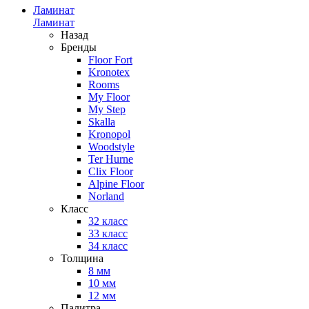
Ламинат
Ламинат
Назад
Бренды
Floor Fort
Kronotex
Rooms
My Floor
My Step
Skalla
Kronopol
Woodstyle
Ter Hurne
Clix Floor
Alpine Floor
Norland
Класс
32 класс
33 класс
34 класс
Толщина
8 мм
10 мм
12 мм
Палитра