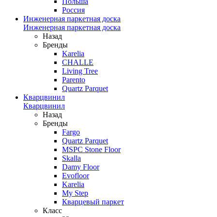
Польша
Россия
Инженерная паркетная доска
Инженерная паркетная доска
Назад
Бренды
Karelia
CHALLE
Living Tree
Parento
Quartz Parquet
Кварцвинил
Кварцвинил
Назад
Бренды
Fargo
Quartz Parquet
MSPC Stone Floor
Skalla
Damy Floor
Evofloor
Karelia
My Step
Кварцевый паркет
Класс