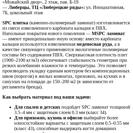
«Можайский двор», 2 этаж, пав. Б-19
—
Люберцы, ТЦ «Люберецкие ряды»:
ул. Инициативная,
7Б, цокольный этаж
SPC плитка
(каменно-полимерный ламинат) изготавливается
из смеси измельченного карбоната кальция и ПВХ.
Напольные покрытия нового поколения —
MSPC ламинат
— имеют принципиально иную основу: вместо карбоната
кальция используется измельченная
меденосная руда
, а в
качестве связующего применяются экологичные полимерные
составы без содержания ПВХ. Сверхвысокая плотность плит
(1900–2100 кг/м3) обеспечивает стабильность геометрии при
резких колебаниях влажности и температуры. Это позволяет
производить укладку единым контуром без компенсационных
швов (порогов) в жилых комнатах, прихожих, на кухнях и в
санузлах на площади до 150–200 м2 (в зависимости от
регламента бренда).
Как выбрать материал под ваши задачи:
Для спален и детских
подойдет SPC ламинат толщиной
3.5–4 мм с защитным слоем 0.3 мм (класс 34).
Для прихожих, кухонь и офисов
выбирайте более
износостойкие варианты с защитным слоем 0.5–0.55 мм
(класс 43), способные выдержать когти домашних