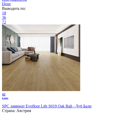
Цене
Выводить по:
18
36
72
42
класс
SPC ламинат Evofloor Life S019 Oak Bali - Дуб Бали
Страна:
Австрия