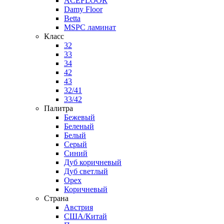
ACEFLOOR
Damy Floor
Betta
MSPC ламинат
Класс
32
33
34
42
43
32/41
33/42
Палитра
Бежевый
Беленый
Белый
Серый
Синий
Дуб коричневый
Дуб светлый
Орех
Коричневый
Страна
Австрия
США/Китай