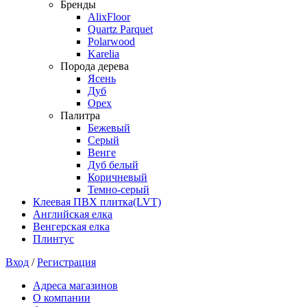
Бренды
AlixFloor
Quartz Parquet
Polarwood
Karelia
Порода дерева
Ясень
Дуб
Орех
Палитра
Бежевый
Серый
Венге
Дуб белый
Коричневый
Темно-серый
Клеевая ПВХ плитка(LVT)
Английская елка
Венгерская елка
Плинтус
Вход
/
Регистрация
Адреса магазинов
О компании