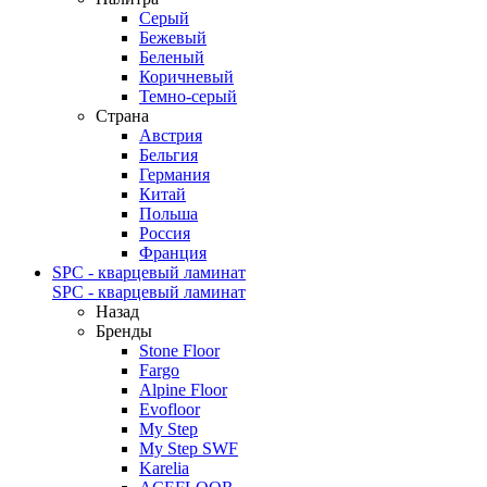
Серый
Бежевый
Беленый
Коричневый
Темно-серый
Страна
Австрия
Бельгия
Германия
Китай
Польша
Россия
Франция
SPC - кварцевый ламинат
SPC - кварцевый ламинат
Назад
Бренды
Stone Floor
Fargo
Alpine Floor
Evofloor
My Step
My Step SWF
Karelia