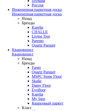
Польша
Россия
Инженерная паркетная доска
Инженерная паркетная доска
Назад
Бренды
Karelia
CHALLE
Living Tree
Parento
Quartz Parquet
Кварцвинил
Кварцвинил
Назад
Бренды
Fargo
Quartz Parquet
MSPC Stone Floor
Skalla
Damy Floor
Evofloor
Karelia
My Step
Кварцевый паркет
Класс