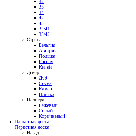
32
33
34
42
43
32/41
33/42
Страна
Бельгия
Австрия
Польша
Россия
Китай
Декор
Дуб
Сосна
Камень
Плитка
Палитра
Бежевый
Серый
Коричневый
Паркетная доска
Паркетная доска
Назад