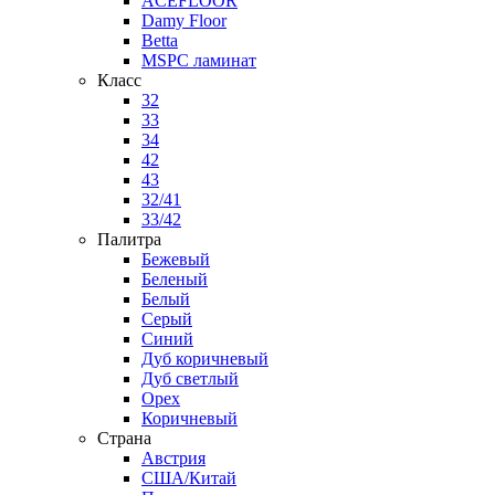
ACEFLOOR
Damy Floor
Betta
MSPC ламинат
Класс
32
33
34
42
43
32/41
33/42
Палитра
Бежевый
Беленый
Белый
Серый
Синий
Дуб коричневый
Дуб светлый
Орех
Коричневый
Страна
Австрия
США/Китай