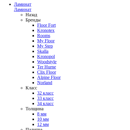
Ламинат
Ламинат
Назад
Бренды
Floor Fort
Kronotex
Rooms
My Floor
My Step
Skalla
Kronopol
Woodstyle
Ter Hurne
Clix Floor
Alpine Floor
Norland
Класс
32 класс
33 класс
34 класс
Толщина
8 мм
10 мм
12 мм
Палитра