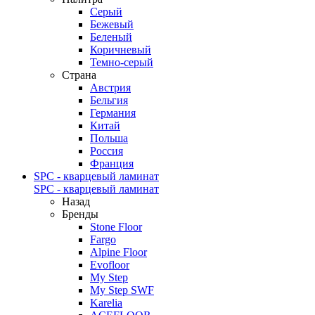
Серый
Бежевый
Беленый
Коричневый
Темно-серый
Страна
Австрия
Бельгия
Германия
Китай
Польша
Россия
Франция
SPC - кварцевый ламинат
SPC - кварцевый ламинат
Назад
Бренды
Stone Floor
Fargo
Alpine Floor
Evofloor
My Step
My Step SWF
Karelia