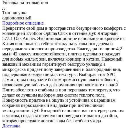
Укладка на теплый пол
да
Тип рисунка
однополосный
Подробное описание
Превратите свой дом в пространство безупречного комфорта с
коллекцией Evofloor Optima Click в оттенке Дуб Янтарный
577-1 Oak Amber. Это инновационное напольное покрытие из
Китая воплощает в себе эстетику натурального дерева и
передовые технологии производства. Благодаря толщине 4,2
мм и 42 классу износостойкости, плитка идеально подходит
для любых жилых зон, включая коридор и кухню. Надежный
замковый механизм гарантирует быструю укладку, а
микрофаска придает полу завершенный и благородный вид,
подчеркивая каждую деталь текстуры. Выбирая этот SPC
ламинат, вы получаете бескомпромиссную влагостойкость,
позволяющую забыть о деформациях при контакте с водой.
Плита абсолютно стабильна при перепадах температур, что
делает ее лучшим выбором для систем теплого пола.
Поверхность приятна на ощупь и устойчива к царапинам,
сохраняя первозданный вид даже при интенсивной
эксплуатации. Дуб Янтарный наполнит ваш интерьер теплом
и уютом, создавая прочную основу для стильного дизайна,
которая прослужит долгие годы без особого ухода.
Доставка