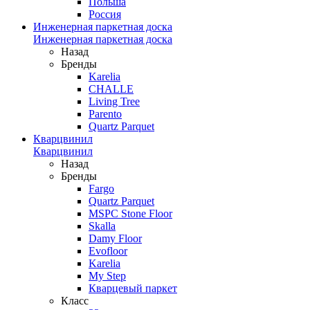
Польша
Россия
Инженерная паркетная доска
Инженерная паркетная доска
Назад
Бренды
Karelia
CHALLE
Living Tree
Parento
Quartz Parquet
Кварцвинил
Кварцвинил
Назад
Бренды
Fargo
Quartz Parquet
MSPC Stone Floor
Skalla
Damy Floor
Evofloor
Karelia
My Step
Кварцевый паркет
Класс