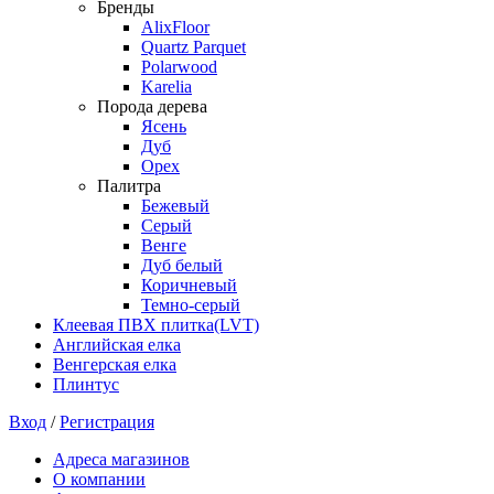
Бренды
AlixFloor
Quartz Parquet
Polarwood
Karelia
Порода дерева
Ясень
Дуб
Орех
Палитра
Бежевый
Серый
Венге
Дуб белый
Коричневый
Темно-серый
Клеевая ПВХ плитка(LVT)
Английская елка
Венгерская елка
Плинтус
Вход
/
Регистрация
Адреса магазинов
О компании