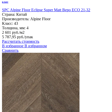
класс
SPC Alpine Floor Eclipse Super Matt Веро ЕСО 21-32
Страна:
Китай
Производитель:
Alpine Floor
Класс:
43
Толщина, мм:
4
2 601 руб./м2
5 787,95 руб.
/упак
Рассчитать стоимость
В избранное
В избранном
Сравнить