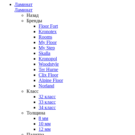
Ламинат
Ламинат
Назад
Бренды
Floor Fort
Kronotex
Rooms
My Floor
My Step
Skalla
Kronopol
Woodstyle
Ter Hurne
Clix Floor
Alpine Floor
Norland
Класс
32 класс
33 класс
34 класс
Толщина
8 мм
10 мм
12 мм
Палитра