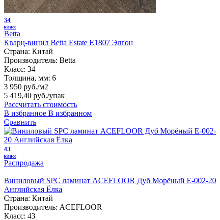
34
класс
Betta
Кварц-винил Betta Estate E1807 Элгон
Страна:
Китай
Производитель:
Betta
Класс:
34
Толщина, мм:
6
3 950 руб./м2
5 419,40 руб.
/упак
Рассчитать стоимость
В избранное
В избранном
Сравнить
43
класс
Распродажа
Виниловый SPC ламинат ACEFLOOR Дуб Морёный E-002-20
Английская Ёлка
Страна:
Китай
Производитель:
ACEFLOOR
Класс:
43