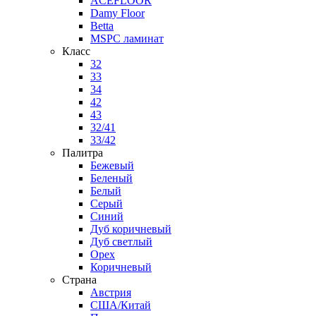
ACEFLOOR
Damy Floor
Betta
MSPC ламинат
Класс
32
33
34
42
43
32/41
33/42
Палитра
Бежевый
Беленый
Белый
Серый
Синий
Дуб коричневый
Дуб светлый
Орех
Коричневый
Страна
Австрия
США/Китай