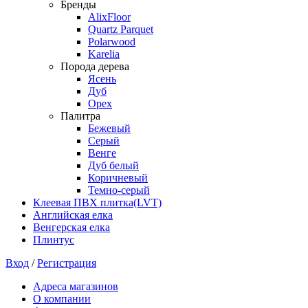
Бренды
AlixFloor
Quartz Parquet
Polarwood
Karelia
Порода дерева
Ясень
Дуб
Орех
Палитра
Бежевый
Серый
Венге
Дуб белый
Коричневый
Темно-серый
Клеевая ПВХ плитка(LVT)
Английская елка
Венгерская елка
Плинтус
Вход
/
Регистрация
Адреса магазинов
О компании