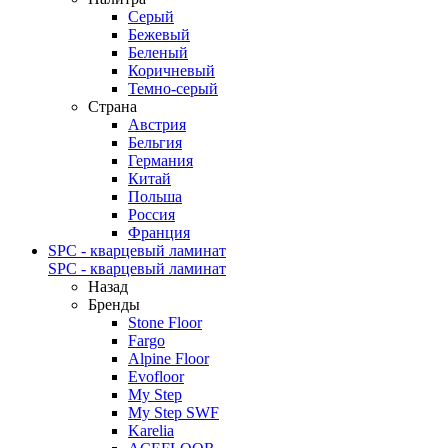
Серый
Бежевый
Беленый
Коричневый
Темно-серый
Страна
Австрия
Бельгия
Германия
Китай
Польша
Россия
Франция
SPC - кварцевый ламинат
SPC - кварцевый ламинат
Назад
Бренды
Stone Floor
Fargo
Alpine Floor
Evofloor
My Step
My Step SWF
Karelia