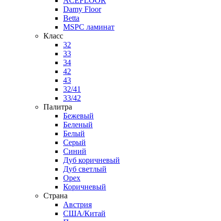
ACEFLOOR
Damy Floor
Betta
MSPC ламинат
Класс
32
33
34
42
43
32/41
33/42
Палитра
Бежевый
Беленый
Белый
Серый
Синий
Дуб коричневый
Дуб светлый
Орех
Коричневый
Страна
Австрия
США/Китай