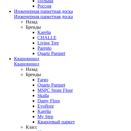
Польша
Россия
Инженерная паркетная доска
Инженерная паркетная доска
Назад
Бренды
Karelia
CHALLE
Living Tree
Parento
Quartz Parquet
Кварцвинил
Кварцвинил
Назад
Бренды
Fargo
Quartz Parquet
MSPC Stone Floor
Skalla
Damy Floor
Evofloor
Karelia
My Step
Кварцевый паркет
Класс