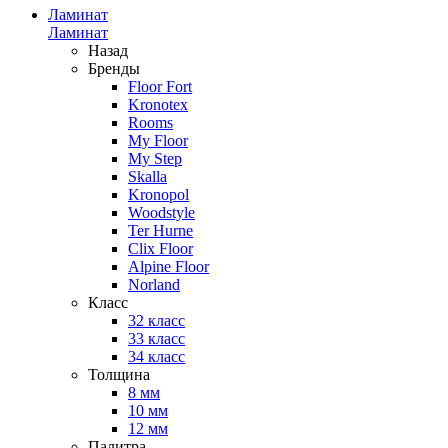
Ламинат
Ламинат
Назад
Бренды
Floor Fort
Kronotex
Rooms
My Floor
My Step
Skalla
Kronopol
Woodstyle
Ter Hurne
Clix Floor
Alpine Floor
Norland
Класс
32 класс
33 класс
34 класс
Толщина
8 мм
10 мм
12 мм
Палитра