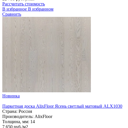
Рассчитать стоимость
В избранное
В избранном
Сравнить
Новинка
Паркетная доска AlixFloor Ясень светлый матовый ALX1030
Страна:
Россия
Производитель:
AlixFloor
Толщина, мм:
14
7 650 руб./м2