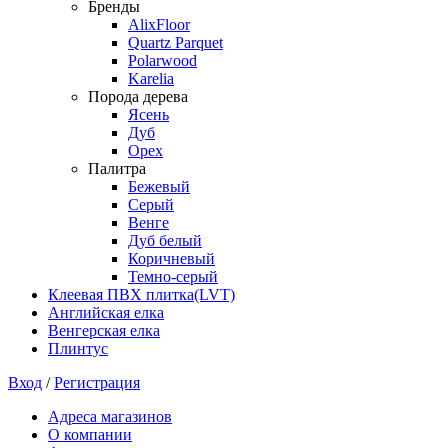
Бренды
AlixFloor
Quartz Parquet
Polarwood
Karelia
Порода дерева
Ясень
Дуб
Орех
Палитра
Бежевый
Серый
Венге
Дуб белый
Коричневый
Темно-серый
Клеевая ПВХ плитка(LVT)
Английская елка
Венгерская елка
Плинтус
Вход
/
Регистрация
Адреса магазинов
О компании