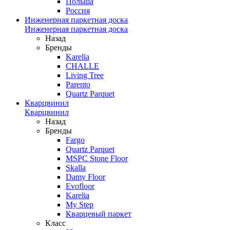
Польша
Россия
Инженерная паркетная доска
Инженерная паркетная доска
Назад
Бренды
Karelia
CHALLE
Living Tree
Parento
Quartz Parquet
Кварцвинил
Кварцвинил
Назад
Бренды
Fargo
Quartz Parquet
MSPC Stone Floor
Skalla
Damy Floor
Evofloor
Karelia
My Step
Кварцевый паркет
Класс