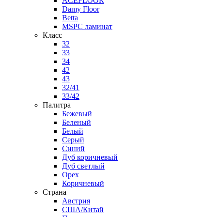
ACEFLOOR
Damy Floor
Betta
MSPC ламинат
Класс
32
33
34
42
43
32/41
33/42
Палитра
Бежевый
Беленый
Белый
Серый
Синий
Дуб коричневый
Дуб светлый
Орех
Коричневый
Страна
Австрия
США/Китай