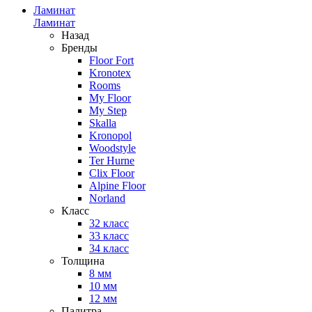
Ламинат
Ламинат
Назад
Бренды
Floor Fort
Kronotex
Rooms
My Floor
My Step
Skalla
Kronopol
Woodstyle
Ter Hurne
Clix Floor
Alpine Floor
Norland
Класс
32 класс
33 класс
34 класс
Толщина
8 мм
10 мм
12 мм
Палитра