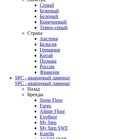
Серый
Бежевый
Беленый
Коричневый
Темно-серый
Страна
Австрия
Бельгия
Германия
Китай
Польша
Россия
Франция
SPC - кварцевый ламинат
SPC - кварцевый ламинат
Назад
Бренды
Stone Floor
Fargo
Alpine Floor
Evofloor
My Step
My Step SWF
Karelia