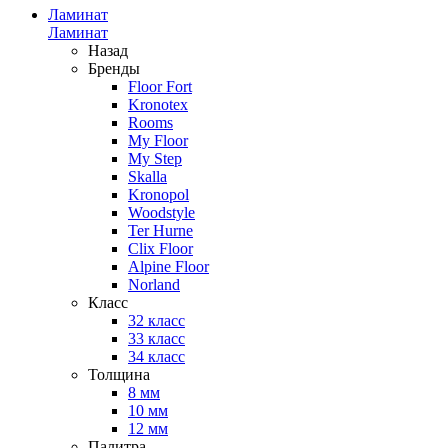
Ламинат
Ламинат
Назад
Бренды
Floor Fort
Kronotex
Rooms
My Floor
My Step
Skalla
Kronopol
Woodstyle
Ter Hurne
Clix Floor
Alpine Floor
Norland
Класс
32 класс
33 класс
34 класс
Толщина
8 мм
10 мм
12 мм
Палитра