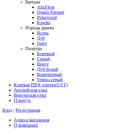
Бренды
AlixFloor
Quartz Parquet
Polarwood
Karelia
Порода дерева
Ясень
Дуб
Орех
Палитра
Бежевый
Серый
Венге
Дуб белый
Коричневый
Темно-серый
Клеевая ПВХ плитка(LVT)
Английская елка
Венгерская елка
Плинтус
Вход
/
Регистрация
Адреса магазинов
О компании