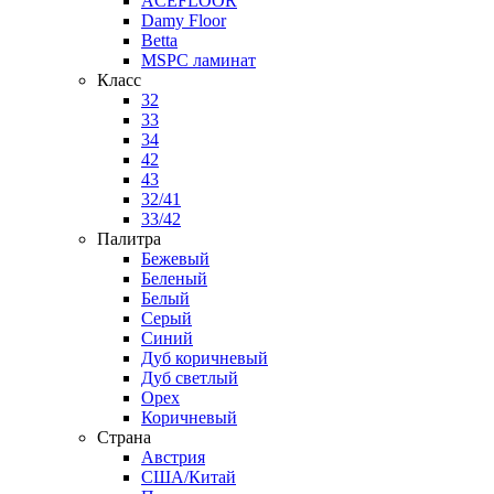
ACEFLOOR
Damy Floor
Betta
MSPC ламинат
Класс
32
33
34
42
43
32/41
33/42
Палитра
Бежевый
Беленый
Белый
Серый
Синий
Дуб коричневый
Дуб светлый
Орех
Коричневый
Страна
Австрия
США/Китай