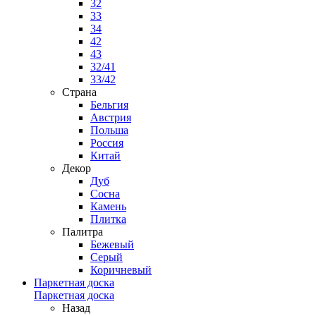
32
33
34
42
43
32/41
33/42
Страна
Бельгия
Австрия
Польша
Россия
Китай
Декор
Дуб
Сосна
Камень
Плитка
Палитра
Бежевый
Серый
Коричневый
Паркетная доска
Паркетная доска
Назад