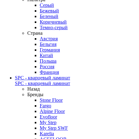
Серый
Бежевый
Беленый
Коричневый
Темно-серый
Страна
Австрия
Бельгия
Германия
Китай
Польша
Россия
Франция
SPC - кварцевый ламинат
SPC - кварцевый ламинат
Назад
Бренды
Stone Floor
Fargo
Alpine Floor
Evofloor
My Step
My Step SWF
Karelia