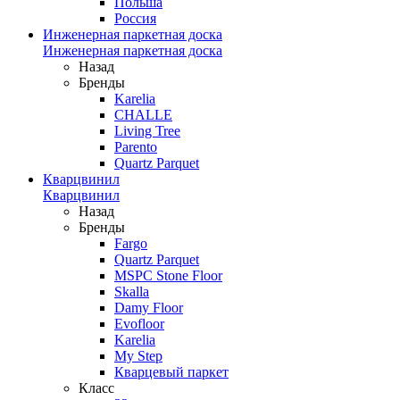
Польша
Россия
Инженерная паркетная доска
Инженерная паркетная доска
Назад
Бренды
Karelia
CHALLE
Living Tree
Parento
Quartz Parquet
Кварцвинил
Кварцвинил
Назад
Бренды
Fargo
Quartz Parquet
MSPC Stone Floor
Skalla
Damy Floor
Evofloor
Karelia
My Step
Кварцевый паркет
Класс