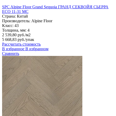
SPC Alpine Floor Grand Sequoia ГРАНД СЕКВОЙЯ СЬЕРРА
ECO 11-31 MC
Страна:
Китай
Производитель:
Alpine Floor
Класс:
43
Толщина, мм:
4
2 539,80 руб./м2
5 668,83 руб.
/упак
Рассчитать стоимость
В избранное
В избранном
Сравнить