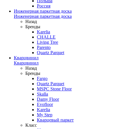
Польша
Россия
Инженерная паркетная доска
Инженерная паркетная доска
Назад
Бренды
Karelia
CHALLE
Living Tree
Parento
Quartz Parquet
Кварцвинил
Кварцвинил
Назад
Бренды
Fargo
Quartz Parquet
MSPC Stone Floor
Skalla
Damy Floor
Evofloor
Karelia
My Step
Кварцевый паркет
Класс