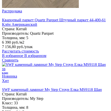
Распродажа
Кварцевый паркет Quartz Parquet Штучный паркет 44-400-61
Клён Американский
Страна:
Китай
Производитель:
Quartz Parquet
Толщина, мм:
5
6 390 руб./м2
7 156,80 руб.
/упак
Рассчитать стоимость
В избранное
В избранном
Сравнить
33
класс
Новинка
Хит
SWF каменный ламинат My Step Стоун Елка MS9118 Шан
Страна:
Китай
Производитель:
My Step
Класс:
33
Толщина, мм:
8