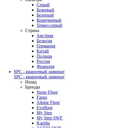
Серый
Бежевый
Беленый
Коричневый
Темно-серый
Страна
Австрия
Бельгия
Германия
Китай
Польша
Россия
Франция
SPC - кварцевый ламинат
SPC - кварцевый ламинат
Назад
Бренды
Stone Floor
Fargo
Alpine Floor
Evofloor
My Step
My Step SWF
Karelia