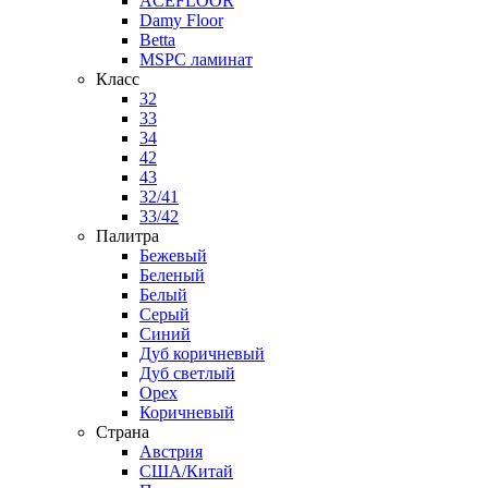
ACEFLOOR
Damy Floor
Betta
MSPC ламинат
Класс
32
33
34
42
43
32/41
33/42
Палитра
Бежевый
Беленый
Белый
Серый
Синий
Дуб коричневый
Дуб светлый
Орех
Коричневый
Страна
Австрия
США/Китай