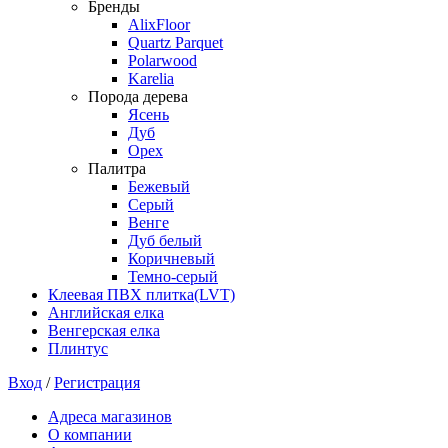
Бренды
AlixFloor
Quartz Parquet
Polarwood
Karelia
Порода дерева
Ясень
Дуб
Орех
Палитра
Бежевый
Серый
Венге
Дуб белый
Коричневый
Темно-серый
Клеевая ПВХ плитка(LVT)
Английская елка
Венгерская елка
Плинтус
Вход
/
Регистрация
Адреса магазинов
О компании