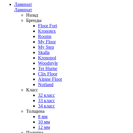
Ламинат
Ламинат
Назад
Бренды
Floor Fort
Kronotex
Rooms
My Floor
My Step
Skalla
Kronopol
Woodstyle
Ter Hurne
Clix Floor
Alpine Floor
Norland
Класс
32 класс
33 класс
34 класс
Толщина
8 мм
10 мм
12 мм
Палитра