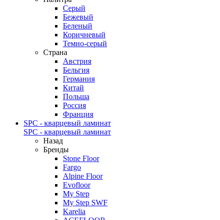
Серый
Бежевый
Беленый
Коричневый
Темно-серый
Страна
Австрия
Бельгия
Германия
Китай
Польша
Россия
Франция
SPC - кварцевый ламинат
SPC - кварцевый ламинат
Назад
Бренды
Stone Floor
Fargo
Alpine Floor
Evofloor
My Step
My Step SWF
Karelia