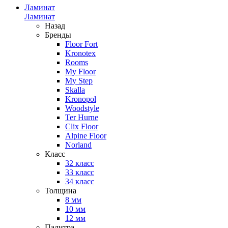
Ламинат
Ламинат
Назад
Бренды
Floor Fort
Kronotex
Rooms
My Floor
My Step
Skalla
Kronopol
Woodstyle
Ter Hurne
Clix Floor
Alpine Floor
Norland
Класс
32 класс
33 класс
34 класс
Толщина
8 мм
10 мм
12 мм
Палитра