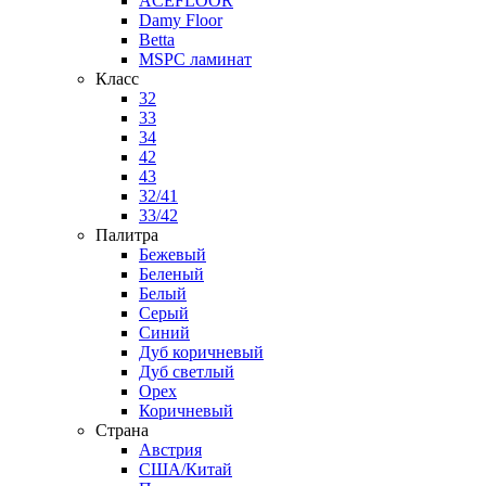
ACEFLOOR
Damy Floor
Betta
MSPC ламинат
Класс
32
33
34
42
43
32/41
33/42
Палитра
Бежевый
Беленый
Белый
Серый
Синий
Дуб коричневый
Дуб светлый
Орех
Коричневый
Страна
Австрия
США/Китай