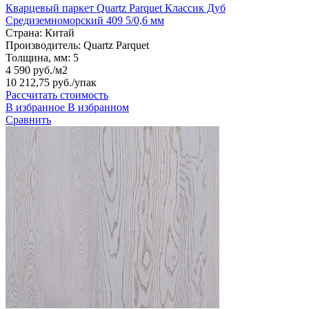
Кварцевый паркет Quartz Parquet Классик Дуб
Средиземноморский 409 5/0,6 мм
Страна:
Китай
Производитель:
Quartz Parquet
Толщина, мм:
5
4 590 руб./м2
10 212,75 руб.
/упак
Рассчитать стоимость
В избранное
В избранном
Сравнить