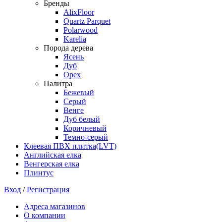
Бренды
AlixFloor
Quartz Parquet
Polarwood
Karelia
Порода дерева
Ясень
Дуб
Орех
Палитра
Бежевый
Серый
Венге
Дуб белый
Коричневый
Темно-серый
Клеевая ПВХ плитка(LVT)
Английская елка
Венгерская елка
Плинтус
Вход
/
Регистрация
Адреса магазинов
О компании