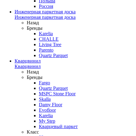
Польша
Россия
Инженерная паркетная доска
Инженерная паркетная доска
Назад
Бренды
Karelia
CHALLE
Living Tree
Parento
Quartz Parquet
Кварцвинил
Кварцвинил
Назад
Бренды
Fargo
Quartz Parquet
MSPC Stone Floor
Skalla
Damy Floor
Evofloor
Karelia
My Step
Кварцевый паркет
Класс