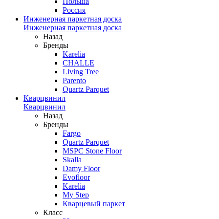
Польша
Россия
Инженерная паркетная доска
Инженерная паркетная доска
Назад
Бренды
Karelia
CHALLE
Living Tree
Parento
Quartz Parquet
Кварцвинил
Кварцвинил
Назад
Бренды
Fargo
Quartz Parquet
MSPC Stone Floor
Skalla
Damy Floor
Evofloor
Karelia
My Step
Кварцевый паркет
Класс