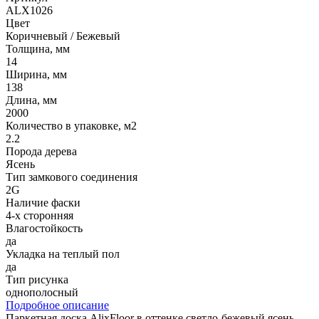
ALX1026
Цвет
Коричневый / Бежевый
Толщина, мм
14
Ширина, мм
138
Длина, мм
2000
Количество в упаковке, м2
2.2
Порода дерева
Ясень
Тип замкового соединения
2G
Наличие фаски
4-х сторонняя
Влагостойкость
да
Укладка на теплый пол
да
Тип рисунка
однополосный
Подробное описание
Паркетная доска AlixFloor в оттенке светло-бежевый ясень