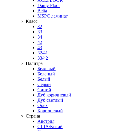
ACEFLOOR
Damy Floor
Betta
MSPC ламинат
Класс
32
33
34
42
43
32/41
33/42
Палитра
Бежевый
Беленый
Белый
Серый
Синий
Дуб коричневый
Дуб светлый
Орех
Коричневый
Страна
Австрия
США/Китай