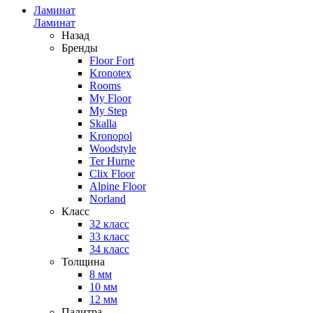
Ламинат
Ламинат
Назад
Бренды
Floor Fort
Kronotex
Rooms
My Floor
My Step
Skalla
Kronopol
Woodstyle
Ter Hurne
Clix Floor
Alpine Floor
Norland
Класс
32 класс
33 класс
34 класс
Толщина
8 мм
10 мм
12 мм
Палитра