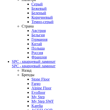
Серый
Бежевый
Беленый
Коричневый
Темно-серый
Страна
Австрия
Бельгия
Германия
Китай
Польша
Россия
Франция
SPC - кварцевый ламинат
SPC - кварцевый ламинат
Назад
Бренды
Stone Floor
Fargo
Alpine Floor
Evofloor
My Step
My Step SWF
Karelia