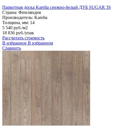
Паркетная доска Karelia снежно-белый ДУБ SUGAR 3S
Страна:
Финляндия
Производитель:
Karelia
Толщина, мм:
14
5 540 руб./м2
18 836 руб.
/упак
Рассчитать стоимость
В избранное
В избранном
Сравнить