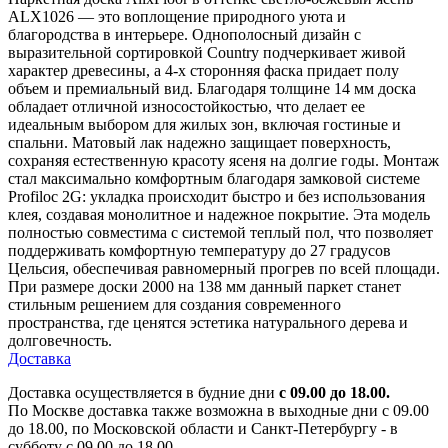
ALX1026 — это воплощение природного уюта и
благородства в интерьере. Однополосный дизайн с
выразительной сортировкой Country подчеркивает живой
характер древесины, а 4-х сторонняя фаска придает полу
объем и премиальный вид. Благодаря толщине 14 мм доска
обладает отличной износостойкостью, что делает ее
идеальным выбором для жилых зон, включая гостиные и
спальни. Матовый лак надежно защищает поверхность,
сохраняя естественную красоту ясеня на долгие годы. Монтаж
стал максимально комфортным благодаря замковой системе
Profiloc 2G: укладка происходит быстро и без использования
клея, создавая монолитное и надежное покрытие. Эта модель
полностью совместима с системой теплый пол, что позволяет
поддерживать комфортную температуру до 27 градусов
Цельсия, обеспечивая равномерный прогрев по всей площади.
При размере доски 2000 на 138 мм данный паркет станет
стильным решением для создания современного
пространства, где ценятся эстетика натурального дерева и
долговечность.
Доставка
Доставка осуществляется в будние дни
с 09.00 до 18.00.
По Москве доставка также возможна в выходные дни с 09.00
до 18.00, по Московской области и Санкт-Петербургу - в
субботу с 09.00 до 18.00.