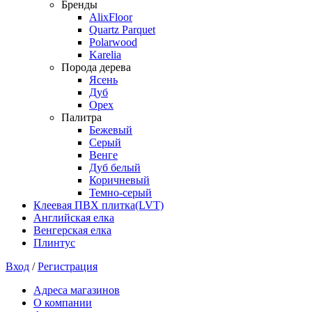
Бренды
AlixFloor
Quartz Parquet
Polarwood
Karelia
Порода дерева
Ясень
Дуб
Орех
Палитра
Бежевый
Серый
Венге
Дуб белый
Коричневый
Темно-серый
Клеевая ПВХ плитка(LVT)
Английская елка
Венгерская елка
Плинтус
Вход
/
Регистрация
Адреса магазинов
О компании