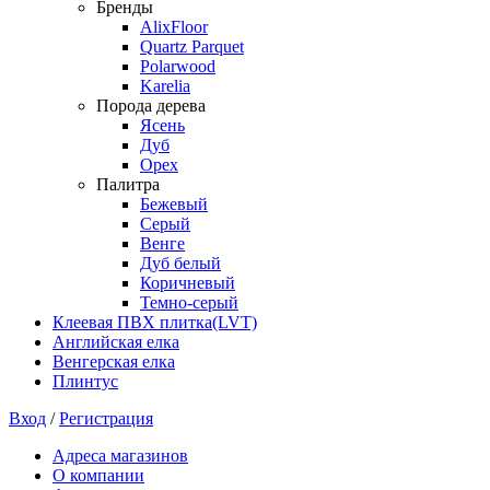
Бренды
AlixFloor
Quartz Parquet
Polarwood
Karelia
Порода дерева
Ясень
Дуб
Орех
Палитра
Бежевый
Серый
Венге
Дуб белый
Коричневый
Темно-серый
Клеевая ПВХ плитка(LVT)
Английская елка
Венгерская елка
Плинтус
Вход
/
Регистрация
Адреса магазинов
О компании