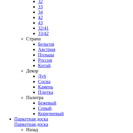
32
33
34
42
43
32/41
33/42
Страна
Бельгия
Австрия
Польша
Россия
Китай
Декор
Дуб
Сосна
Камень
Плитка
Палитра
Бежевый
Серый
Коричневый
Паркетная доска
Паркетная доска
Назад