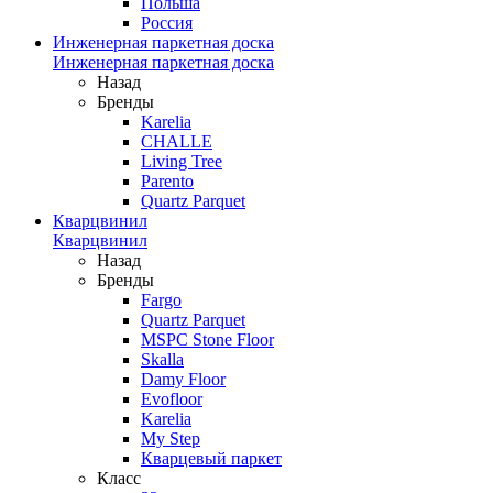
Польша
Россия
Инженерная паркетная доска
Инженерная паркетная доска
Назад
Бренды
Karelia
CHALLE
Living Tree
Parento
Quartz Parquet
Кварцвинил
Кварцвинил
Назад
Бренды
Fargo
Quartz Parquet
MSPC Stone Floor
Skalla
Damy Floor
Evofloor
Karelia
My Step
Кварцевый паркет
Класс