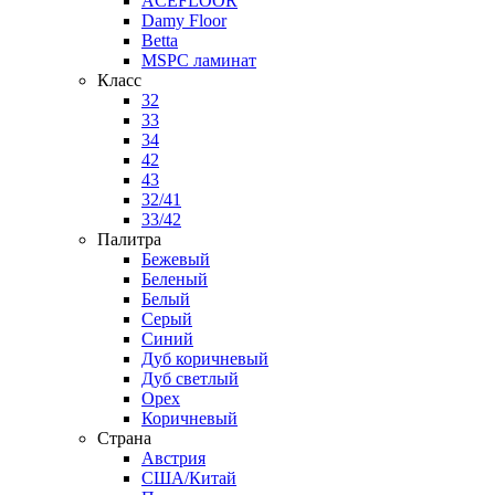
ACEFLOOR
Damy Floor
Betta
MSPC ламинат
Класс
32
33
34
42
43
32/41
33/42
Палитра
Бежевый
Беленый
Белый
Серый
Синий
Дуб коричневый
Дуб светлый
Орех
Коричневый
Страна
Австрия
США/Китай