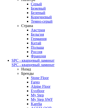
Серый
Бежевый
Беленый
Коричневый
Темно-серый
Страна
Австрия
Бельгия
Германия
Китай
Польша
Россия
Франция
SPC - кварцевый ламинат
SPC - кварцевый ламинат
Назад
Бренды
Stone Floor
Fargo
Alpine Floor
Evofloor
My Step
My Step SWF
Karelia