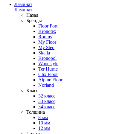
Ламинат
Ламинат
Назад
Бренды
Floor Fort
Kronotex
Rooms
My Floor
My Step
Skalla
Kronopol
Woodstyle
Ter Hurne
Clix Floor
Alpine Floor
Norland
Класс
32 класс
33 класс
34 класс
Толщина
8 мм
10 мм
12 мм
Палитра