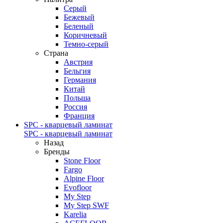
Серый
Бежевый
Беленый
Коричневый
Темно-серый
Страна
Австрия
Бельгия
Германия
Китай
Польша
Россия
Франция
SPC - кварцевый ламинат
SPC - кварцевый ламинат
Назад
Бренды
Stone Floor
Fargo
Alpine Floor
Evofloor
My Step
My Step SWF
Karelia