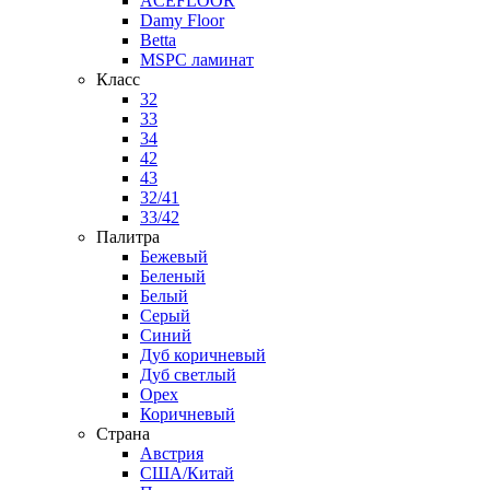
ACEFLOOR
Damy Floor
Betta
MSPC ламинат
Класс
32
33
34
42
43
32/41
33/42
Палитра
Бежевый
Беленый
Белый
Серый
Синий
Дуб коричневый
Дуб светлый
Орех
Коричневый
Страна
Австрия
США/Китай