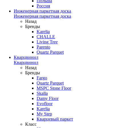
Польша
Россия
Инженерная паркетная доска
Инженерная паркетная доска
Назад
Бренды
Karelia
CHALLE
Living Tree
Parento
Quartz Parquet
Кварцвинил
Кварцвинил
Назад
Бренды
Fargo
Quartz Parquet
MSPC Stone Floor
Skalla
Damy Floor
Evofloor
Karelia
My Step
Кварцевый паркет
Класс