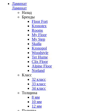
Ламинат
Ламинат
Назад
Бренды
Floor Fort
Kronotex
Rooms
My Floor
My Step
Skalla
Kronopol
Woodstyle
Ter Hurne
Clix Floor
Alpine Floor
Norland
Класс
32 класс
33 класс
34 класс
Толщина
8 мм
10 мм
12 мм
Палитра