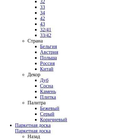
32
33
34
42
43
32/41
33/42
Страна
Бельгия
Австрия
Польша
Россия
Китай
Декор
Дуб
Сосна
Камень
Плитка
Палитра
Бежевый
Серый
Коричневый
Паркетная доска
Паркетная доска
Назад