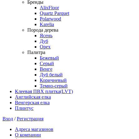
Бренды
AlixFloor
Quartz Parquet
Polarwood
Karelia
Порода дерева
Ясень
Дуб
Орех
Палитра
Бежевый
Серый
Венге
Дуб белый
Коричневый
Темно-серый
Клеевая ПВХ плитка(LVT)
Английская елка
Венгерская елка
Плинтус
Вход
/
Регистрация
Адреса магазинов
О компании