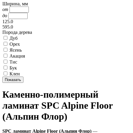
Ширина, мм
от
до
125.0
595.0
Порода дерева
Дуб
Орех
Ясень
Акация
Тис
Бук
Клен
Каменно-полимерный
ламинат SPC Alpine Floor
(Альпин Флор)
SPC ламинат Alpine Floor (Альпин Флор)
—