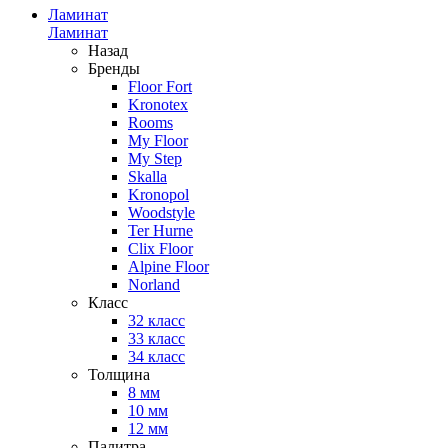
Ламинат
Ламинат
Назад
Бренды
Floor Fort
Kronotex
Rooms
My Floor
My Step
Skalla
Kronopol
Woodstyle
Ter Hurne
Clix Floor
Alpine Floor
Norland
Класс
32 класс
33 класс
34 класс
Толщина
8 мм
10 мм
12 мм
Палитра