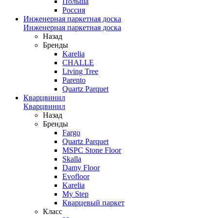
Польша
Россия
Инженерная паркетная доска
Инженерная паркетная доска
Назад
Бренды
Karelia
CHALLE
Living Tree
Parento
Quartz Parquet
Кварцвинил
Кварцвинил
Назад
Бренды
Fargo
Quartz Parquet
MSPC Stone Floor
Skalla
Damy Floor
Evofloor
Karelia
My Step
Кварцевый паркет
Класс