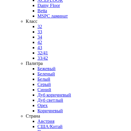
ACEFLOOR
Damy Floor
Betta
MSPC ламинат
Класс
32
33
34
42
43
32/41
33/42
Палитра
Бежевый
Беленый
Белый
Серый
Синий
Дуб коричневый
Дуб светлый
Орех
Коричневый
Страна
Австрия
США/Китай