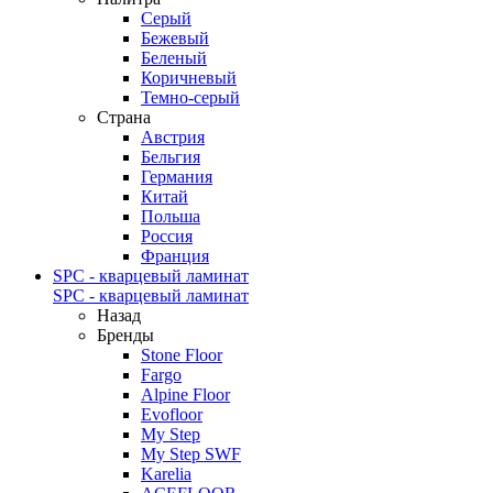
Серый
Бежевый
Беленый
Коричневый
Темно-серый
Страна
Австрия
Бельгия
Германия
Китай
Польша
Россия
Франция
SPC - кварцевый ламинат
SPC - кварцевый ламинат
Назад
Бренды
Stone Floor
Fargo
Alpine Floor
Evofloor
My Step
My Step SWF
Karelia