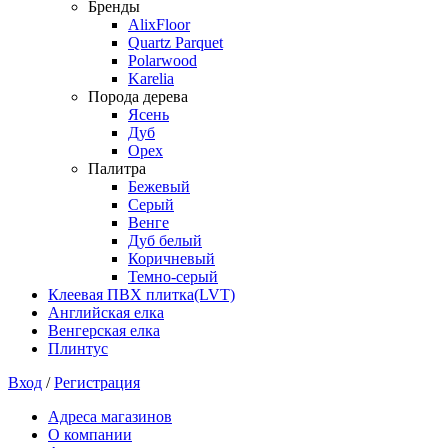
Бренды
AlixFloor
Quartz Parquet
Polarwood
Karelia
Порода дерева
Ясень
Дуб
Орех
Палитра
Бежевый
Серый
Венге
Дуб белый
Коричневый
Темно-серый
Клеевая ПВХ плитка(LVT)
Английская елка
Венгерская елка
Плинтус
Вход
/
Регистрация
Адреса магазинов
О компании