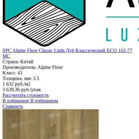
SPC Alpine Floor Classic Light Дуб Классический ECO 162-77
MC
Страна:
Китай
Производитель:
Alpine Floor
Класс:
43
Толщина, мм:
3.5
1 632 руб./м2
3 639,36 руб.
/упак
Рассчитать стоимость
В избранное
В избранном
Сравнить