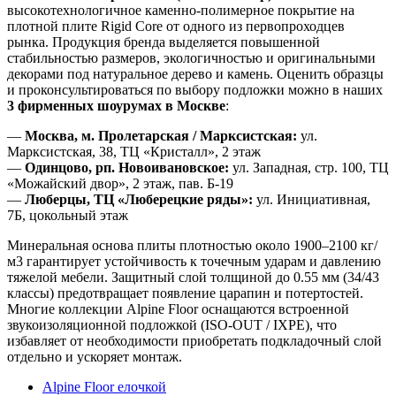
высокотехнологичное каменно-полимерное покрытие на
плотной плите Rigid Core от одного из первопроходцев
рынка. Продукция бренда выделяется повышенной
стабильностью размеров, экологичностью и оригинальными
декорами под натуральное дерево и камень. Оценить образцы
и проконсультироваться по выбору подложки можно в наших
3 фирменных шоурумах в Москве
:
—
Москва, м. Пролетарская / Марксистская:
ул.
Марксистская, 38, ТЦ «Кристалл», 2 этаж
—
Одинцово, рп. Новоивановское:
ул. Западная, стр. 100, ТЦ
«Можайский двор», 2 этаж, пав. Б-19
—
Люберцы, ТЦ «Люберецкие ряды»:
ул. Инициативная,
7Б, цокольный этаж
Минеральная основа плиты плотностью около 1900–2100 кг/
м3 гарантирует устойчивость к точечным ударам и давлению
тяжелой мебели. Защитный слой толщиной до 0.55 мм (34/43
классы) предотвращает появление царапин и потертостей.
Многие коллекции Alpine Floor оснащаются встроенной
звукоизоляционной подложкой (ISO-OUT / IXPE), что
избавляет от необходимости приобретать подкладочный слой
отдельно и ускоряет монтаж.
Alpine Floor елочкой