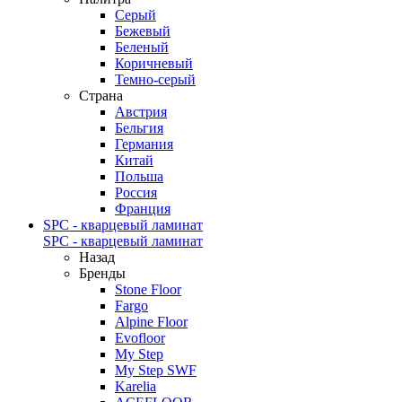
Серый
Бежевый
Беленый
Коричневый
Темно-серый
Страна
Австрия
Бельгия
Германия
Китай
Польша
Россия
Франция
SPC - кварцевый ламинат
SPC - кварцевый ламинат
Назад
Бренды
Stone Floor
Fargo
Alpine Floor
Evofloor
My Step
My Step SWF
Karelia