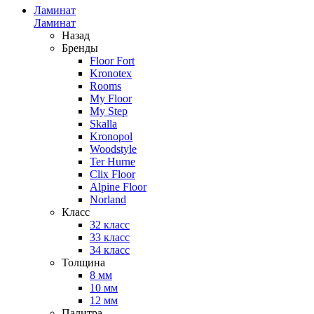
Ламинат
Ламинат
Назад
Бренды
Floor Fort
Kronotex
Rooms
My Floor
My Step
Skalla
Kronopol
Woodstyle
Ter Hurne
Clix Floor
Alpine Floor
Norland
Класс
32 класс
33 класс
34 класс
Толщина
8 мм
10 мм
12 мм
Палитра