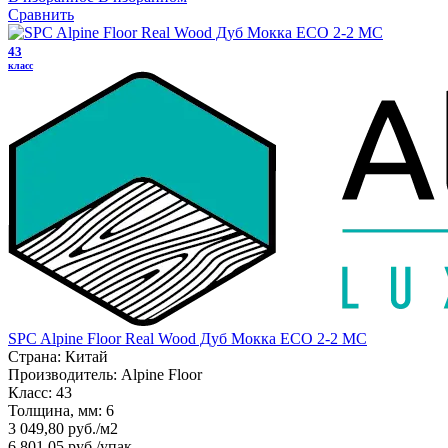
Сравнить
43
класс
SPC Alpine Floor Real Wood Дуб Мокка ECO 2-2 MC
Страна:
Китай
Производитель:
Alpine Floor
Класс:
43
Толщина, мм:
6
3 049,80 руб./м2
6 801,05 руб.
/упак