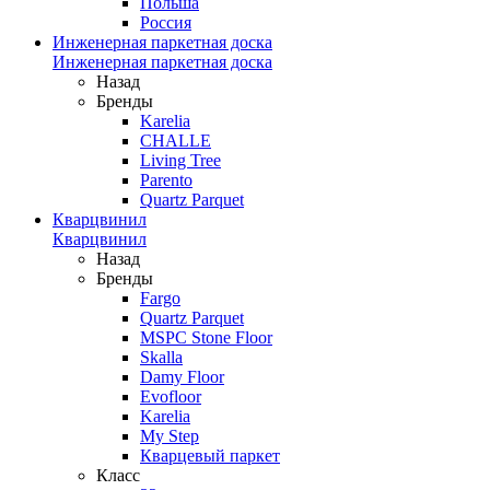
Польша
Россия
Инженерная паркетная доска
Инженерная паркетная доска
Назад
Бренды
Karelia
CHALLE
Living Tree
Parento
Quartz Parquet
Кварцвинил
Кварцвинил
Назад
Бренды
Fargo
Quartz Parquet
MSPC Stone Floor
Skalla
Damy Floor
Evofloor
Karelia
My Step
Кварцевый паркет
Класс