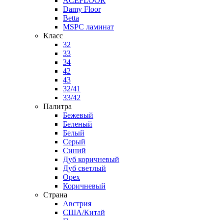
ACEFLOOR
Damy Floor
Betta
MSPC ламинат
Класс
32
33
34
42
43
32/41
33/42
Палитра
Бежевый
Беленый
Белый
Серый
Синий
Дуб коричневый
Дуб светлый
Орех
Коричневый
Страна
Австрия
США/Китай