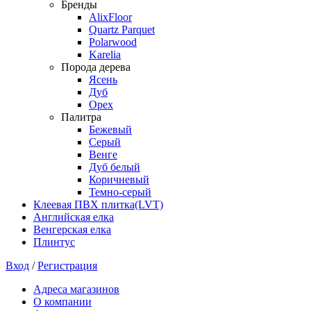
Бренды
AlixFloor
Quartz Parquet
Polarwood
Karelia
Порода дерева
Ясень
Дуб
Орех
Палитра
Бежевый
Серый
Венге
Дуб белый
Коричневый
Темно-серый
Клеевая ПВХ плитка(LVT)
Английская елка
Венгерская елка
Плинтус
Вход
/
Регистрация
Адреса магазинов
О компании