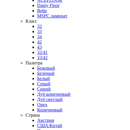
ACEFLOOR
Damy Floor
Betta
MSPC ламинат
Класс
32
33
34
42
43
32/41
33/42
Палитра
Бежевый
Беленый
Белый
Серый
Синий
Дуб коричневый
Дуб светлый
Орех
Коричневый
Страна
Австрия
США/Китай