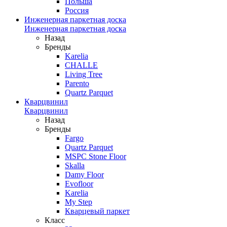
Польша
Россия
Инженерная паркетная доска
Инженерная паркетная доска
Назад
Бренды
Karelia
CHALLE
Living Tree
Parento
Quartz Parquet
Кварцвинил
Кварцвинил
Назад
Бренды
Fargo
Quartz Parquet
MSPC Stone Floor
Skalla
Damy Floor
Evofloor
Karelia
My Step
Кварцевый паркет
Класс