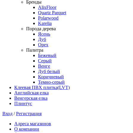
Бренды
AlixFloor
Quartz Parquet
Polarwood
Karelia
Порода дерева
Ясень
Дуб
Орех
Палитра
Бежевый
Серый
Венге
Дуб белый
Коричневый
Темно-серый
Клеевая ПВХ плитка(LVT)
Английская елка
Венгерская елка
Плинтус
Вход
/
Регистрация
Адреса магазинов
О компании