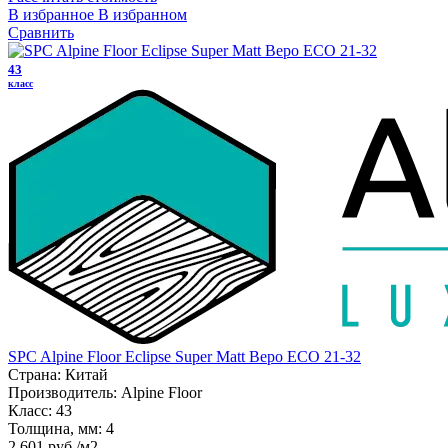
В избранное
В избранном
Сравнить
43
класс
SPC Alpine Floor Eclipse Super Matt Веро ЕСО 21-32
Страна:
Китай
Производитель:
Alpine Floor
Класс:
43
Толщина, мм:
4
2 601 руб./м2