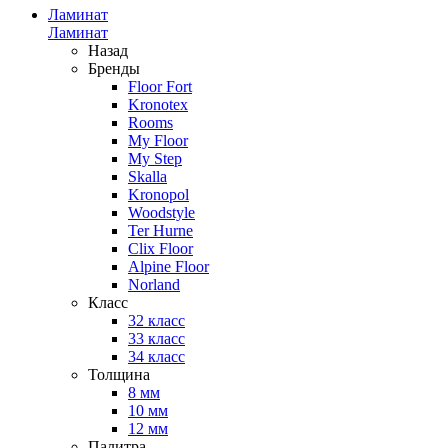
Ламинат
Ламинат
Назад
Бренды
Floor Fort
Kronotex
Rooms
My Floor
My Step
Skalla
Kronopol
Woodstyle
Ter Hurne
Clix Floor
Alpine Floor
Norland
Класс
32 класс
33 класс
34 класс
Толщина
8 мм
10 мм
12 мм
Палитра