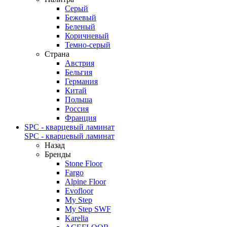
Серый
Бежевый
Беленый
Коричневый
Темно-серый
Страна
Австрия
Бельгия
Германия
Китай
Польша
Россия
Франция
SPC - кварцевый ламинат
SPC - кварцевый ламинат
Назад
Бренды
Stone Floor
Fargo
Alpine Floor
Evofloor
My Step
My Step SWF
Karelia