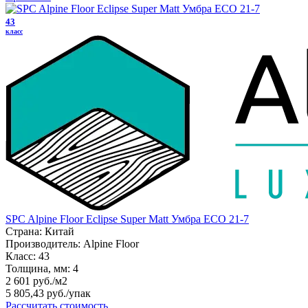
43
класс
SPC Alpine Floor Eclipse Super Matt Умбра ЕСО 21-7
Страна:
Китай
Производитель:
Alpine Floor
Класс:
43
Толщина, мм:
4
2 601 руб./м2
5 805,43 руб.
/упак
Рассчитать стоимость