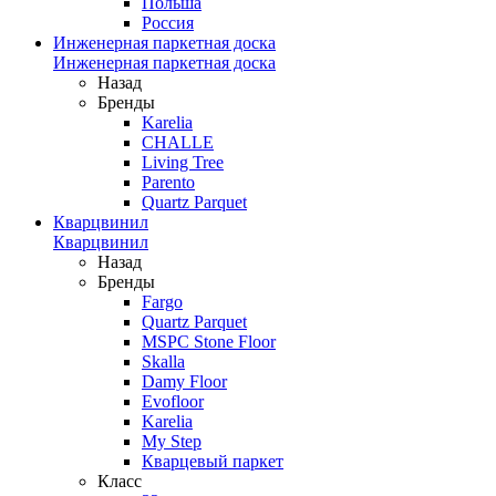
Польша
Россия
Инженерная паркетная доска
Инженерная паркетная доска
Назад
Бренды
Karelia
CHALLE
Living Tree
Parento
Quartz Parquet
Кварцвинил
Кварцвинил
Назад
Бренды
Fargo
Quartz Parquet
MSPC Stone Floor
Skalla
Damy Floor
Evofloor
Karelia
My Step
Кварцевый паркет
Класс