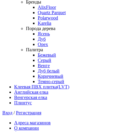
Бренды
AlixFloor
Quartz Parquet
Polarwood
Karelia
Порода дерева
Ясень
Дуб
Орех
Палитра
Бежевый
Серый
Венге
Дуб белый
Коричневый
Темно-серый
Клеевая ПВХ плитка(LVT)
Английская елка
Венгерская елка
Плинтус
Вход
/
Регистрация
Адреса магазинов
О компании