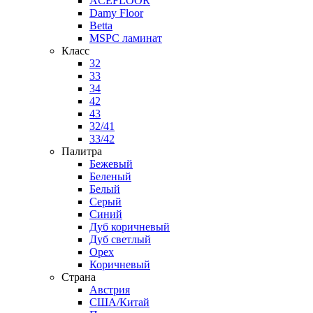
ACEFLOOR
Damy Floor
Betta
MSPC ламинат
Класс
32
33
34
42
43
32/41
33/42
Палитра
Бежевый
Беленый
Белый
Серый
Синий
Дуб коричневый
Дуб светлый
Орех
Коричневый
Страна
Австрия
США/Китай