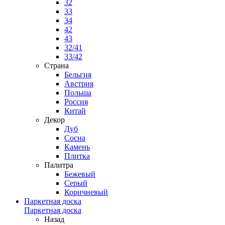
32
33
34
42
43
32/41
33/42
Страна
Бельгия
Австрия
Польша
Россия
Китай
Декор
Дуб
Сосна
Камень
Плитка
Палитра
Бежевый
Серый
Коричневый
Паркетная доска
Паркетная доска
Назад