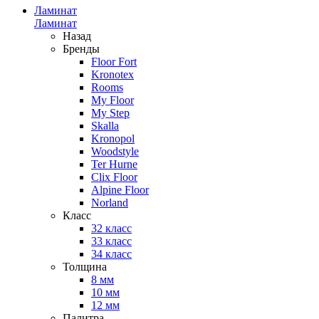
Ламинат
Ламинат
Назад
Бренды
Floor Fort
Kronotex
Rooms
My Floor
My Step
Skalla
Kronopol
Woodstyle
Ter Hurne
Clix Floor
Alpine Floor
Norland
Класс
32 класс
33 класс
34 класс
Толщина
8 мм
10 мм
12 мм
Палитра