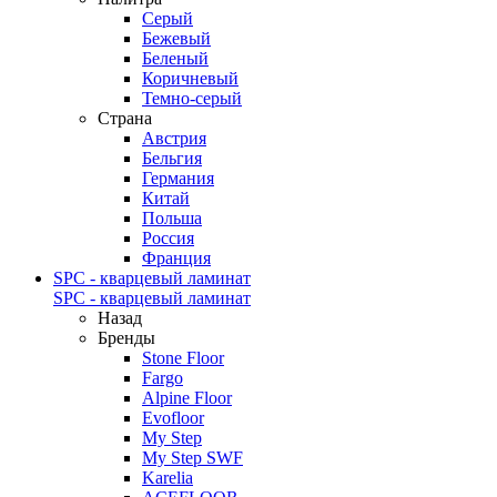
Серый
Бежевый
Беленый
Коричневый
Темно-серый
Страна
Австрия
Бельгия
Германия
Китай
Польша
Россия
Франция
SPC - кварцевый ламинат
SPC - кварцевый ламинат
Назад
Бренды
Stone Floor
Fargo
Alpine Floor
Evofloor
My Step
My Step SWF
Karelia