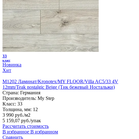
33
класс
Новинка
Хит
M1202 Ламинат/Kronotex/MY FLOOR/Villa AC5/33 4V
12mm/Teak nostalgic Beige (Тик бежевый Ностальжи)
Страна:
Германия
Производитель:
My Step
Класс:
33
Толщина, мм:
12
3 990 руб./м2
5 159,07 руб.
/упак
Рассчитать стоимость
В избранное
В избранном
Сравнить