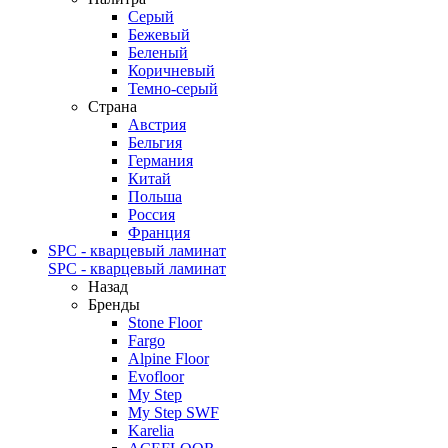
Серый
Бежевый
Беленый
Коричневый
Темно-серый
Страна
Австрия
Бельгия
Германия
Китай
Польша
Россия
Франция
SPC - кварцевый ламинат
SPC - кварцевый ламинат
Назад
Бренды
Stone Floor
Fargo
Alpine Floor
Evofloor
My Step
My Step SWF
Karelia