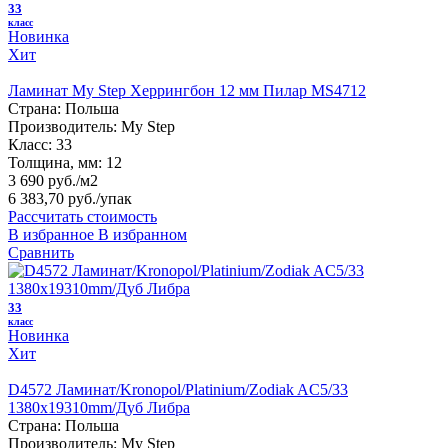
33
класс
Новинка
Хит
Ламинат My Step Херрингбон 12 мм Пилар MS4712
Страна:
Польша
Производитель:
My Step
Класс:
33
Толщина, мм:
12
3 690 руб./м2
6 383,70 руб.
/упак
Рассчитать стоимость
В избранное
В избранном
Сравнить
33
класс
Новинка
Хит
D4572 Ламинат/Kronopol/Platinium/Zodiak AC5/33
1380х19310mm/Дуб Либра
Страна:
Польша
Производитель:
My Step