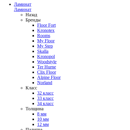
Ламинат
Ламинат
Назад
Бренды
Floor Fort
Kronotex
Rooms
My Floor
My Step
Skalla
Kronopol
Woodstyle
Ter Hurne
Clix Floor
Alpine Floor
Norland
Класс
32 класс
33 класс
34 класс
Толщина
8 мм
10 мм
12 мм
Палитра