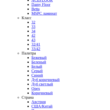
ACEFLOOR
Damy Floor
Betta
MSPC ламинат
Класс
32
33
34
42
43
32/41
33/42
Палитра
Бежевый
Беленый
Белый
Серый
Синий
Дуб коричневый
Дуб светлый
Орех
Коричневый
Страна
Австрия
США/Китай