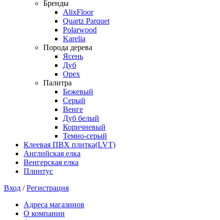
Бренды
AlixFloor
Quartz Parquet
Polarwood
Karelia
Порода дерева
Ясень
Дуб
Орех
Палитра
Бежевый
Серый
Венге
Дуб белый
Коричневый
Темно-серый
Клеевая ПВХ плитка(LVT)
Английская елка
Венгерская елка
Плинтус
Вход
/
Регистрация
Адреса магазинов
О компании