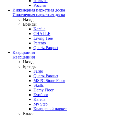
Польша
Россия
Инженерная паркетная доска
Инженерная паркетная доска
Назад
Бренды
Karelia
CHALLE
Living Tree
Parento
Quartz Parquet
Кварцвинил
Кварцвинил
Назад
Бренды
Fargo
Quartz Parquet
MSPC Stone Floor
Skalla
Damy Floor
Evofloor
Karelia
My Step
Кварцевый паркет
Класс