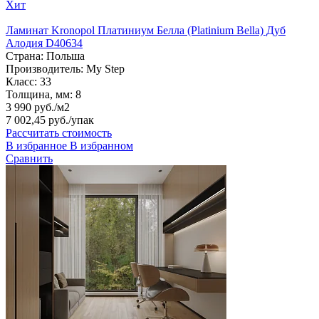
Хит
Ламинат Kronopol Платиниум Белла (Platinium Bella) Дуб
Алодия D40634
Страна:
Польша
Производитель:
My Step
Класс:
33
Толщина, мм:
8
3 990 руб./м2
7 002,45 руб.
/упак
Рассчитать стоимость
В избранное
В избранном
Сравнить