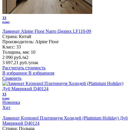
33
класс
Ламинат Alpine Floor Narro Цюрих LF110-09
Страна:
Китай
Производитель:
Alpine Floor
Класс:
33
Толщина, мм:
10
2 090 руб./м2
3 697,21 руб.
/упак
Рассчитать стоимость
В избранное
В избранном
Сравнить
33
класс
Новинка
Хит
Ламинат Kronopol Платиниум Холидей (Platinium Holiday) Дуб
Маврикий D40124
Страна:
Польша