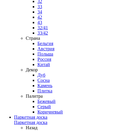
32
33
34
42
43
32/41
33/42
Страна
Бельгия
Австрия
Польша
Россия
Китай
Декор
Дуб
Сосна
Камень
Плитка
Палитра
Бежевый
Серый
Коричневый
Паркетная доска
Паркетная доска
Назад