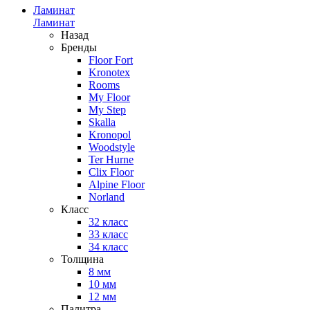
Ламинат
Ламинат
Назад
Бренды
Floor Fort
Kronotex
Rooms
My Floor
My Step
Skalla
Kronopol
Woodstyle
Ter Hurne
Clix Floor
Alpine Floor
Norland
Класс
32 класс
33 класс
34 класс
Толщина
8 мм
10 мм
12 мм
Палитра