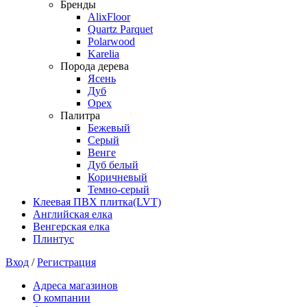
Бренды
AlixFloor
Quartz Parquet
Polarwood
Karelia
Порода дерева
Ясень
Дуб
Орех
Палитра
Бежевый
Серый
Венге
Дуб белый
Коричневый
Темно-серый
Клеевая ПВХ плитка(LVT)
Английская елка
Венгерская елка
Плинтус
Вход
/
Регистрация
Адреса магазинов
О компании