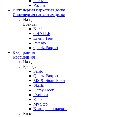
Польша
Россия
Инженерная паркетная доска
Инженерная паркетная доска
Назад
Бренды
Karelia
CHALLE
Living Tree
Parento
Quartz Parquet
Кварцвинил
Кварцвинил
Назад
Бренды
Fargo
Quartz Parquet
MSPC Stone Floor
Skalla
Damy Floor
Evofloor
Karelia
My Step
Кварцевый паркет
Класс