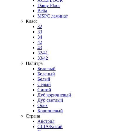
ACEFLOOR
Damy Floor
Betta
MSPC ламинат
Класс
32
33
34
42
43
32/41
33/42
Палитра
Бежевый
Беленый
Белый
Серый
Синий
Дуб коричневый
Дуб светлый
Орех
Коричневый
Страна
Австрия
США/Китай