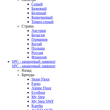
Серый
Бежевый
Беленый
Коричневый
Темно-серый
Страна
Австрия
Бельгия
Германия
Китай
Польша
Россия
Франция
SPC - кварцевый ламинат
SPC - кварцевый ламинат
Назад
Бренды
Stone Floor
Fargo
Alpine Floor
Evofloor
My Step
My Step SWF
Karelia