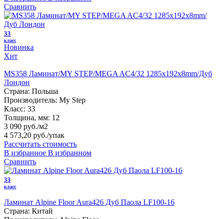
Сравнить
33
класс
Новинка
Хит
MS358 Ламинат/MY STEP/MEGA AC4/32 1285х192х8mm/Дуб
Лондон
Страна:
Польша
Производитель:
My Step
Класс:
33
Толщина, мм:
12
3 090 руб./м2
4 573,20 руб.
/упак
Рассчитать стоимость
В избранное
В избранном
Сравнить
33
класс
Ламинат Alpine Floor Aura426 Дуб Паола LF100-16
Страна:
Китай