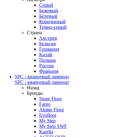
Серый
Бежевый
Беленый
Коричневый
Темно-серый
Страна
Австрия
Бельгия
Германия
Китай
Польша
Россия
Франция
SPC - кварцевый ламинат
SPC - кварцевый ламинат
Назад
Бренды
Stone Floor
Fargo
Alpine Floor
Evofloor
My Step
My Step SWF
Karelia