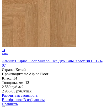
34
класс
Ламинат Alpine Floor Murano Elka Дуб Сан-Себастьян LF121-
07
Страна:
Китай
Производитель:
Alpine Floor
Класс:
34
Толщина, мм:
12
2 550 руб./м2
2 986,05 руб.
/упак
Рассчитать стоимость
В избранное
В избранном
Сравнить