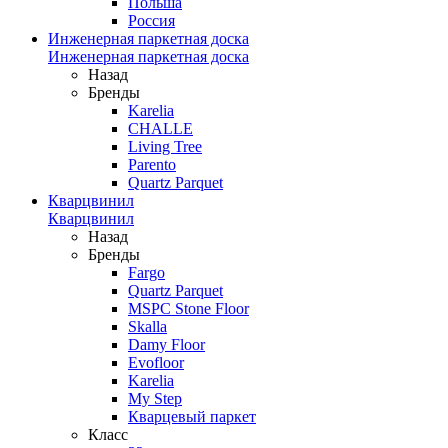
Польша
Россия
Инженерная паркетная доска
Инженерная паркетная доска
Назад
Бренды
Karelia
CHALLE
Living Tree
Parento
Quartz Parquet
Кварцвинил
Кварцвинил
Назад
Бренды
Fargo
Quartz Parquet
MSPC Stone Floor
Skalla
Damy Floor
Evofloor
Karelia
My Step
Кварцевый паркет
Класс