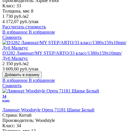
Производитель:
Alpine Floor
Класс:
33
Толщина, мм:
8
1 730 руб./м2
4 172,07 руб.
/упак
Рассчитать стоимость
В избранное
В избранном
Сравнить
D3282 Ламинат/MY STEP/ARTO/33 класс/1380х159х10mm/
Дуб Мальтус
2 350 руб./м2
3 609,60 руб.
/упак
Добавить в корзину
В избранное
В избранном
Сравнить
34
класс
Ламинат Woodstyle Opera 71181 Шанье Белый
Страна:
Китай
Производитель:
Woodstyle
Класс:
34
Толщина, мм:
12