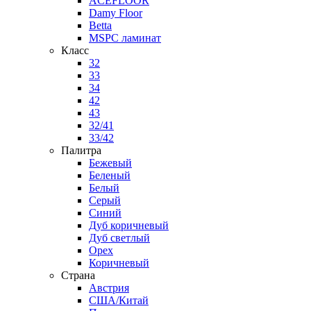
ACEFLOOR
Damy Floor
Betta
MSPC ламинат
Класс
32
33
34
42
43
32/41
33/42
Палитра
Бежевый
Беленый
Белый
Серый
Синий
Дуб коричневый
Дуб светлый
Орех
Коричневый
Страна
Австрия
США/Китай