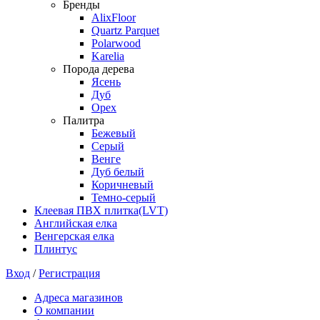
Бренды
AlixFloor
Quartz Parquet
Polarwood
Karelia
Порода дерева
Ясень
Дуб
Орех
Палитра
Бежевый
Серый
Венге
Дуб белый
Коричневый
Темно-серый
Клеевая ПВХ плитка(LVT)
Английская елка
Венгерская елка
Плинтус
Вход
/
Регистрация
Адреса магазинов
О компании