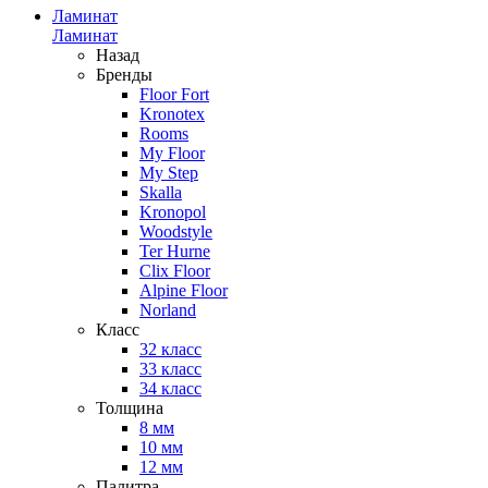
Ламинат
Ламинат
Назад
Бренды
Floor Fort
Kronotex
Rooms
My Floor
My Step
Skalla
Kronopol
Woodstyle
Ter Hurne
Clix Floor
Alpine Floor
Norland
Класс
32 класс
33 класс
34 класс
Толщина
8 мм
10 мм
12 мм
Палитра