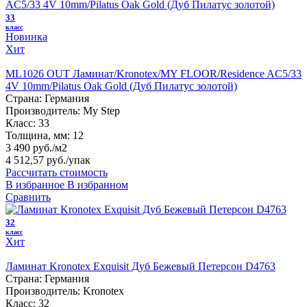
33
класс
Новинка
Хит
ML1026 OUT Ламинат/Kronotex/MY FLOOR/Residence AC5/33
4V 10mm/Pilatus Oak Gold (Дуб Пилатус золотой)
Страна:
Германия
Производитель:
My Step
Класс:
33
Толщина, мм:
12
3 490 руб./м2
4 512,57 руб.
/упак
Рассчитать стоимость
В избранное
В избранном
Сравнить
32
класс
Хит
Ламинат Kronotex Exquisit Дуб Бежевый Петерсон D4763
Страна:
Германия
Производитель:
Kronotex
Класс:
32