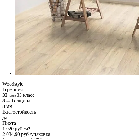
Woodstyle
Германия
33
33 класс
класс
8
Толщина
мм
8 мм
Влагостойкость
да
Пихта
1 020 руб./м2
2 034,90 руб./упаковка