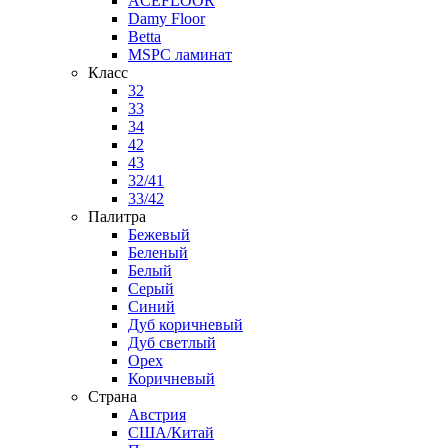
ACEFLOOR
Damy Floor
Betta
MSPC ламинат
Класс
32
33
34
42
43
32/41
33/42
Палитра
Бежевый
Беленый
Белый
Серый
Синий
Дуб коричневый
Дуб светлый
Орех
Коричневый
Страна
Австрия
США/Китай