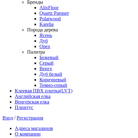
Бренды
AlixFloor
Quartz Parquet
Polarwood
Karelia
Порода дерева
Ясень
Дуб
Орех
Палитра
Бежевый
Серый
Венге
Дуб белый
Коричневый
Темно-серый
Клеевая ПВХ плитка(LVT)
Английская елка
Венгерская елка
Плинтус
Вход
/
Регистрация
Адреса магазинов
О компании