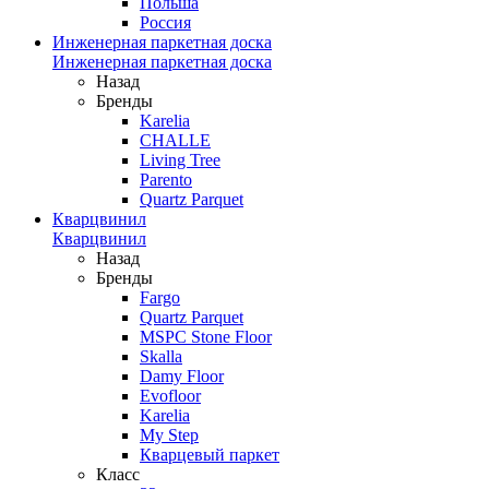
Польша
Россия
Инженерная паркетная доска
Инженерная паркетная доска
Назад
Бренды
Karelia
CHALLE
Living Tree
Parento
Quartz Parquet
Кварцвинил
Кварцвинил
Назад
Бренды
Fargo
Quartz Parquet
MSPC Stone Floor
Skalla
Damy Floor
Evofloor
Karelia
My Step
Кварцевый паркет
Класс