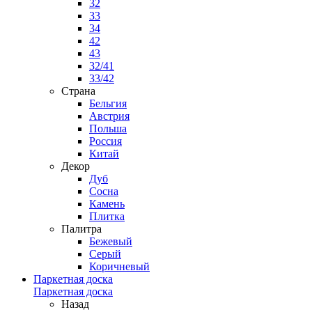
32
33
34
42
43
32/41
33/42
Страна
Бельгия
Австрия
Польша
Россия
Китай
Декор
Дуб
Сосна
Камень
Плитка
Палитра
Бежевый
Серый
Коричневый
Паркетная доска
Паркетная доска
Назад