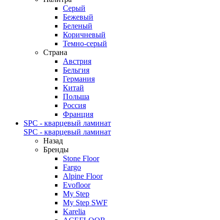
Серый
Бежевый
Беленый
Коричневый
Темно-серый
Страна
Австрия
Бельгия
Германия
Китай
Польша
Россия
Франция
SPC - кварцевый ламинат
SPC - кварцевый ламинат
Назад
Бренды
Stone Floor
Fargo
Alpine Floor
Evofloor
My Step
My Step SWF
Karelia