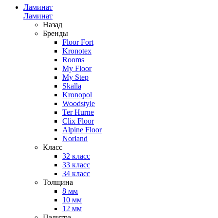
Ламинат
Ламинат
Назад
Бренды
Floor Fort
Kronotex
Rooms
My Floor
My Step
Skalla
Kronopol
Woodstyle
Ter Hurne
Clix Floor
Alpine Floor
Norland
Класс
32 класс
33 класс
34 класс
Толщина
8 мм
10 мм
12 мм
Палитра