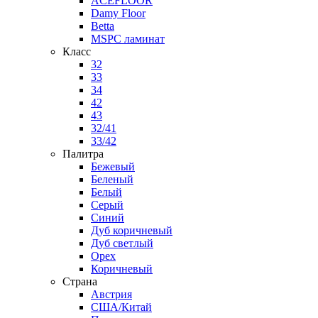
ACEFLOOR
Damy Floor
Betta
MSPC ламинат
Класс
32
33
34
42
43
32/41
33/42
Палитра
Бежевый
Беленый
Белый
Серый
Синий
Дуб коричневый
Дуб светлый
Орех
Коричневый
Страна
Австрия
США/Китай