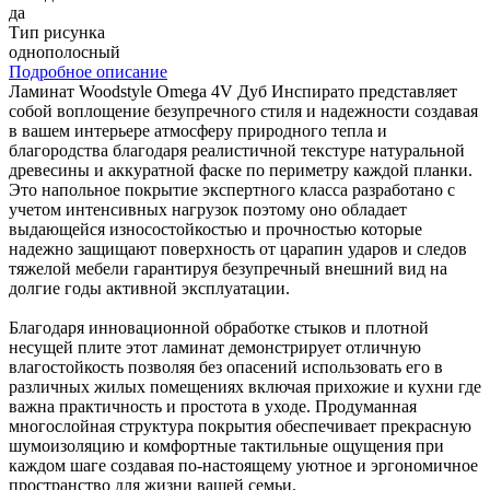
да
Тип рисунка
однополосный
Подробное описание
Ламинат Woodstyle Omega 4V Дуб Инспирато представляет
собой воплощение безупречного стиля и надежности создавая
в вашем интерьере атмосферу природного тепла и
благородства благодаря реалистичной текстуре натуральной
древесины и аккуратной фаске по периметру каждой планки.
Это напольное покрытие экспертного класса разработано с
учетом интенсивных нагрузок поэтому оно обладает
выдающейся износостойкостью и прочностью которые
надежно защищают поверхность от царапин ударов и следов
тяжелой мебели гарантируя безупречный внешний вид на
долгие годы активной эксплуатации.
Благодаря инновационной обработке стыков и плотной
несущей плите этот ламинат демонстрирует отличную
влагостойкость позволяя без опасений использовать его в
различных жилых помещениях включая прихожие и кухни где
важна практичность и простота в уходе. Продуманная
многослойная структура покрытия обеспечивает прекрасную
шумоизоляцию и комфортные тактильные ощущения при
каждом шаге создавая по-настоящему уютное и эргономичное
пространство для жизни вашей семьи.