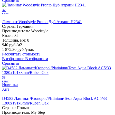
Сравнить
32
класс
Ламинат Woodstyle Pronto Дуб Атрани H2341
Страна:
Германия
Производитель:
Woodstyle
Класс:
32
Толщина, мм:
8
940 руб./м2
1 875,30 руб.
/упак
Рассчитать стоимость
В избранное
В избранном
Сравнить
33
класс
Новинка
Хит
D4582 Ламинат/Kronopol/Platinium/Testa Aqua Block AC5/33
1380х191х8mm/Ruben Oak
Страна:
Польша
Производитель:
My Step