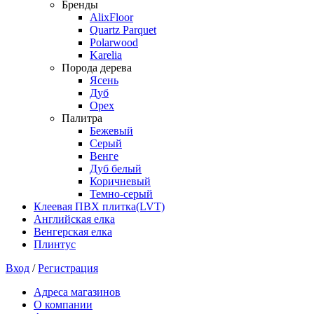
Бренды
AlixFloor
Quartz Parquet
Polarwood
Karelia
Порода дерева
Ясень
Дуб
Орех
Палитра
Бежевый
Серый
Венге
Дуб белый
Коричневый
Темно-серый
Клеевая ПВХ плитка(LVT)
Английская елка
Венгерская елка
Плинтус
Вход
/
Регистрация
Адреса магазинов
О компании