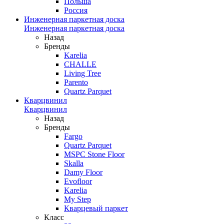
Польша
Россия
Инженерная паркетная доска
Инженерная паркетная доска
Назад
Бренды
Karelia
CHALLE
Living Tree
Parento
Quartz Parquet
Кварцвинил
Кварцвинил
Назад
Бренды
Fargo
Quartz Parquet
MSPC Stone Floor
Skalla
Damy Floor
Evofloor
Karelia
My Step
Кварцевый паркет
Класс