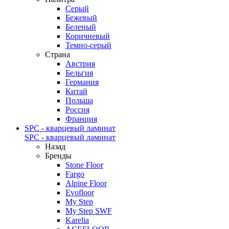
Серый
Бежевый
Беленый
Коричневый
Темно-серый
Страна
Австрия
Бельгия
Германия
Китай
Польша
Россия
Франция
SPC - кварцевый ламинат
SPC - кварцевый ламинат
Назад
Бренды
Stone Floor
Fargo
Alpine Floor
Evofloor
My Step
My Step SWF
Karelia