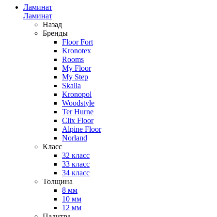
Ламинат
Ламинат
Назад
Бренды
Floor Fort
Kronotex
Rooms
My Floor
My Step
Skalla
Kronopol
Woodstyle
Ter Hurne
Clix Floor
Alpine Floor
Norland
Класс
32 класс
33 класс
34 класс
Толщина
8 мм
10 мм
12 мм
Палитра