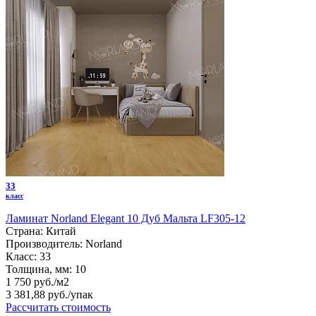
33
класс
Ламинат Norland Elegant 10 Дуб Мальта LF305-12
Страна:
Китай
Производитель:
Norland
Класс:
33
Толщина, мм:
10
1 750 руб./м2
3 381,88 руб.
/упак
Рассчитать стоимость