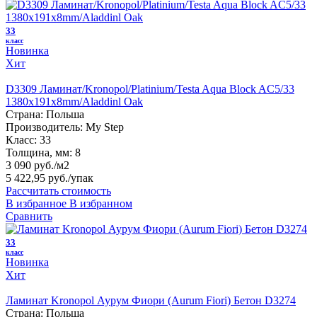
33
класс
Новинка
Хит
D3309 Ламинат/Kronopol/Platinium/Testa Aqua Block AC5/33
1380х191х8mm/Aladdinl Oak
Страна:
Польша
Производитель:
My Step
Класс:
33
Толщина, мм:
8
3 090 руб./м2
5 422,95 руб.
/упак
Рассчитать стоимость
В избранное
В избранном
Сравнить
33
класс
Новинка
Хит
Ламинат Kronopol Аурум Фиори (Aurum Fiori) Бетон D3274
Страна:
Польша