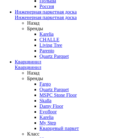
Польша
Россия
Инженерная паркетная доска
Инженерная паркетная доска
Назад
Бренды
Karelia
CHALLE
Living Tree
Parento
Quartz Parquet
Кварцвинил
Кварцвинил
Назад
Бренды
Fargo
Quartz Parquet
MSPC Stone Floor
Skalla
Damy Floor
Evofloor
Karelia
My Step
Кварцевый паркет
Класс