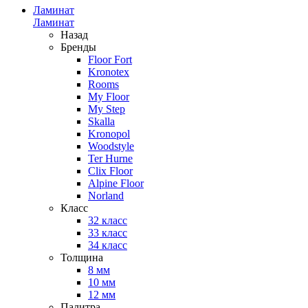
Ламинат
Ламинат
Назад
Бренды
Floor Fort
Kronotex
Rooms
My Floor
My Step
Skalla
Kronopol
Woodstyle
Ter Hurne
Clix Floor
Alpine Floor
Norland
Класс
32 класс
33 класс
34 класс
Толщина
8 мм
10 мм
12 мм
Палитра