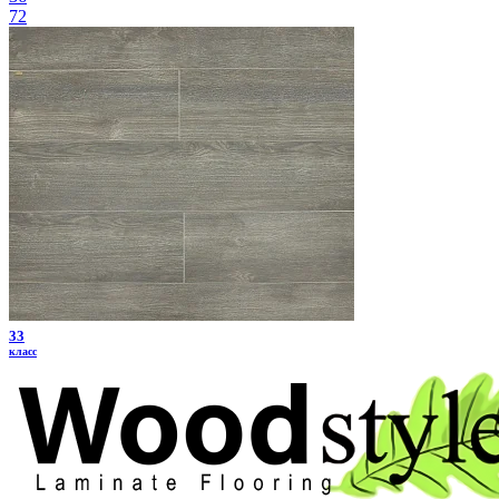
72
33
класс