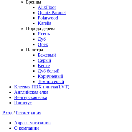
Бренды
AlixFloor
Quartz Parquet
Polarwood
Karelia
Порода дерева
Ясень
Дуб
Орех
Палитра
Бежевый
Серый
Венге
Дуб белый
Коричневый
Темно-серый
Клеевая ПВХ плитка(LVT)
Английская елка
Венгерская елка
Плинтус
Вход
/
Регистрация
Адреса магазинов
О компании