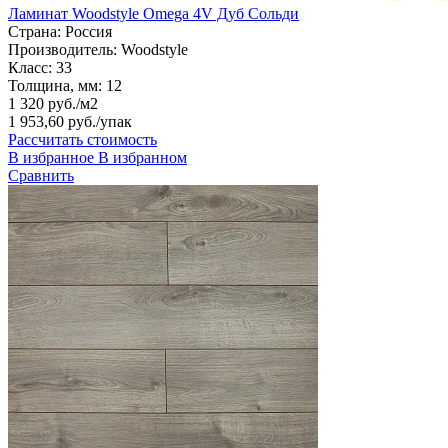
Ламинат Woodstyle Omega 4V Дуб Сольди
Страна:
Россия
Производитель:
Woodstyle
Класс:
33
Толщина, мм:
12
1 320 руб./м2
1 953,60 руб.
/упак
Рассчитать стоимость
В избранное
В избранном
Сравнить