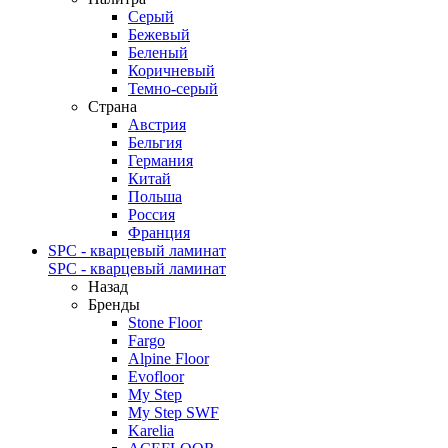
Серый
Бежевый
Беленый
Коричневый
Темно-серый
Страна
Австрия
Бельгия
Германия
Китай
Польша
Россия
Франция
SPC - кварцевый ламинат
SPC - кварцевый ламинат
Назад
Бренды
Stone Floor
Fargo
Alpine Floor
Evofloor
My Step
My Step SWF
Karelia