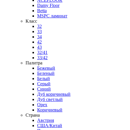
ACEFLOOR
Damy Floor
Betta
MSPC ламинат
Класс
32
33
34
42
43
32/41
33/42
Палитра
Бежевый
Беленый
Белый
Серый
Синий
Дуб коричневый
Дуб светлый
Орех
Коричневый
Страна
Австрия
США/Китай