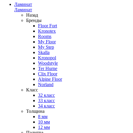
Ламинат
Ламинат
Назад
Бренды
Floor Fort
Kronotex
Rooms
My Floor
My Step
Skalla
Kronopol
Woodstyle
Ter Hurne
Clix Floor
Alpine Floor
Norland
Класс
32 класс
33 класс
34 класс
Толщина
8 мм
10 мм
12 мм
Палитра