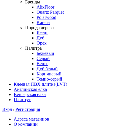
Бренды
AlixFloor
Quartz Parquet
Polarwood
Karelia
Порода дерева
Ясень
Дуб
Орех
Палитра
Бежевый
Серый
Венге
Дуб белый
Коричневый
Темно-серый
Клеевая ПВХ плитка(LVT)
Английская елка
Венгерская елка
Плинтус
Вход
/
Регистрация
Адреса магазинов
О компании