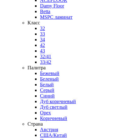
ACEFLOOR
Damy Floor
Betta
MSPC ламинат
Класс
32
33
34
42
43
32/41
33/42
Палитра
Бежевый
Беленый
Белый
Серый
Синий
Дуб коричневый
Дуб светлый
Орех
Коричневый
Страна
Австрия
США/Китай