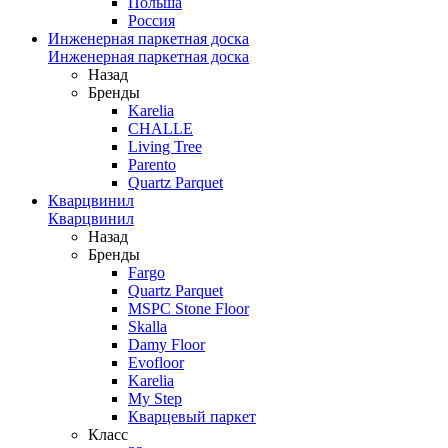
Польша
Россия
Инженерная паркетная доска
Инженерная паркетная доска
Назад
Бренды
Karelia
CHALLE
Living Tree
Parento
Quartz Parquet
Кварцвинил
Кварцвинил
Назад
Бренды
Fargo
Quartz Parquet
MSPC Stone Floor
Skalla
Damy Floor
Evofloor
Karelia
My Step
Кварцевый паркет
Класс