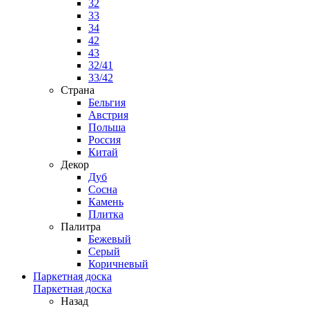
32
33
34
42
43
32/41
33/42
Страна
Бельгия
Австрия
Польша
Россия
Китай
Декор
Дуб
Сосна
Камень
Плитка
Палитра
Бежевый
Серый
Коричневый
Паркетная доска
Паркетная доска
Назад