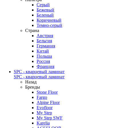
Серый
Бежевый
Беленый
Коричневый
Темно-серый
Страна
Австрия
Бельгия
Германия
Китай
Польша
Россия
Франция
SPC - кварцевый ламинат
SPC - кварцевый ламинат
Назад
Бренды
Stone Floor
Fargo
Alpine Floor
Evofloor
My Step
My Step SWF
Karelia