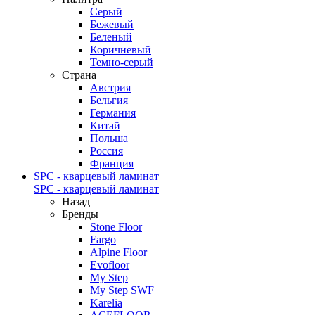
Серый
Бежевый
Беленый
Коричневый
Темно-серый
Страна
Австрия
Бельгия
Германия
Китай
Польша
Россия
Франция
SPC - кварцевый ламинат
SPC - кварцевый ламинат
Назад
Бренды
Stone Floor
Fargo
Alpine Floor
Evofloor
My Step
My Step SWF
Karelia