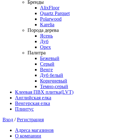
Бренды
AlixFloor
Quartz Parquet
Polarwood
Karelia
Порода дерева
Ясень
Дуб
Орех
Палитра
Бежевый
Серый
Венге
Дуб белый
Коричневый
Темно-серый
Клеевая ПВХ плитка(LVT)
Английская елка
Венгерская елка
Плинтус
Вход
/
Регистрация
Адреса магазинов
О компании