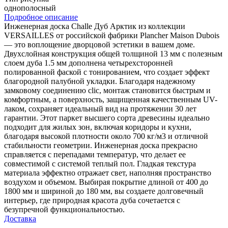
однополосный
Подробное описание
Инженерная доска Challe Дуб Арктик из коллекции
VERSAILLES от российской фабрики Plancher Maison Dubois
— это воплощение дворцовой эстетики в вашем доме.
Двухслойная конструкция общей толщиной 13 мм с полезным
слоем дуба 1.5 мм дополнена четырехсторонней
полированной фаской с тонированием, что создает эффект
благородной палубной укладки. Благодаря надежному
замковому соединению clic, монтаж становится быстрым и
комфортным, а поверхность, защищенная качественным UV-
лаком, сохраняет идеальный вид на протяжении 30 лет
гарантии. Этот паркет высшего сорта древесины идеально
подходит для жилых зон, включая коридоры и кухни,
благодаря высокой плотности около 700 кг/м3 и отличной
стабильности геометрии. Инженерная доска прекрасно
справляется с перепадами температур, что делает ее
совместимой с системой теплый пол. Гладкая текстура
материала эффектно отражает свет, наполняя пространство
воздухом и объемом. Выбирая покрытие длиной от 400 до
1800 мм и шириной до 180 мм, вы создаете долговечный
интерьер, где природная красота дуба сочетается с
безупречной функциональностью.
Доставка