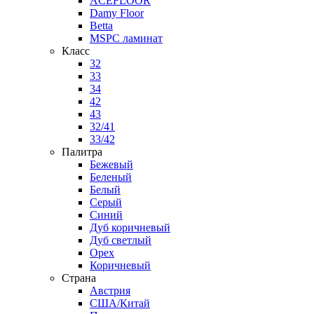
ACEFLOOR
Damy Floor
Betta
MSPC ламинат
Класс
32
33
34
42
43
32/41
33/42
Палитра
Бежевый
Беленый
Белый
Серый
Синий
Дуб коричневый
Дуб светлый
Орех
Коричневый
Страна
Австрия
США/Китай