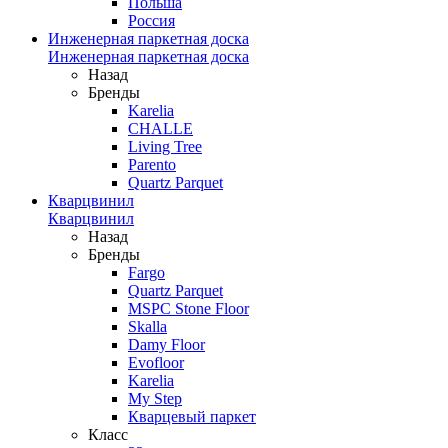
Польша
Россия
Инженерная паркетная доска
Инженерная паркетная доска
Назад
Бренды
Karelia
CHALLE
Living Tree
Parento
Quartz Parquet
Кварцвинил
Кварцвинил
Назад
Бренды
Fargo
Quartz Parquet
MSPC Stone Floor
Skalla
Damy Floor
Evofloor
Karelia
My Step
Кварцевый паркет
Класс