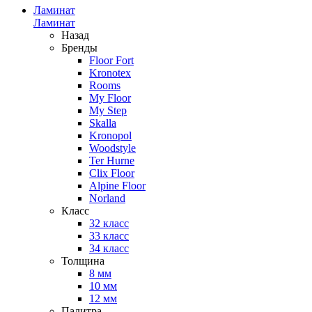
Ламинат
Ламинат
Назад
Бренды
Floor Fort
Kronotex
Rooms
My Floor
My Step
Skalla
Kronopol
Woodstyle
Ter Hurne
Clix Floor
Alpine Floor
Norland
Класс
32 класс
33 класс
34 класс
Толщина
8 мм
10 мм
12 мм
Палитра