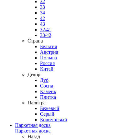
32
33
34
42
43
32/41
33/42
Страна
Бельгия
Австрия
Польша
Россия
Китай
Декор
Дуб
Сосна
Камень
Плитка
Палитра
Бежевый
Серый
Коричневый
Паркетная доска
Паркетная доска
Назад