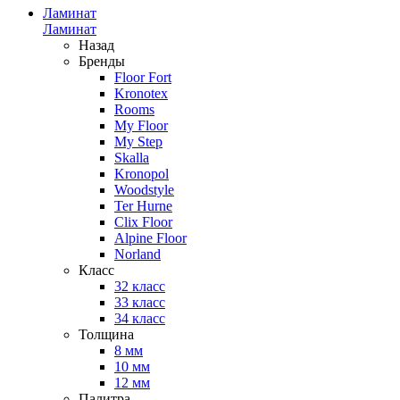
Ламинат
Ламинат
Назад
Бренды
Floor Fort
Kronotex
Rooms
My Floor
My Step
Skalla
Kronopol
Woodstyle
Ter Hurne
Clix Floor
Alpine Floor
Norland
Класс
32 класс
33 класс
34 класс
Толщина
8 мм
10 мм
12 мм
Палитра