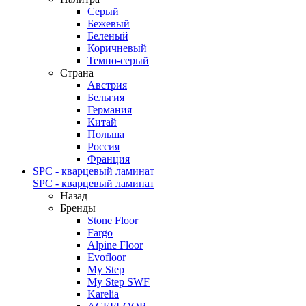
Серый
Бежевый
Беленый
Коричневый
Темно-серый
Страна
Австрия
Бельгия
Германия
Китай
Польша
Россия
Франция
SPC - кварцевый ламинат
SPC - кварцевый ламинат
Назад
Бренды
Stone Floor
Fargo
Alpine Floor
Evofloor
My Step
My Step SWF
Karelia