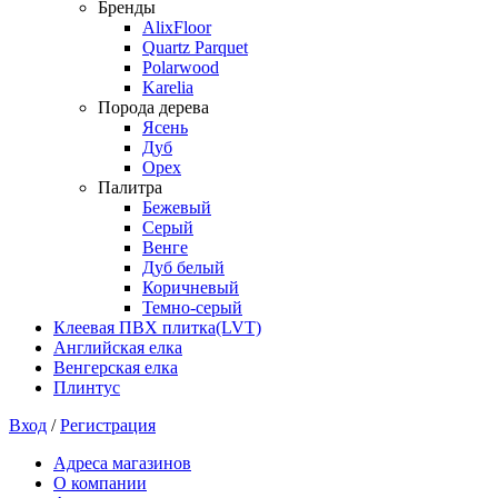
Бренды
AlixFloor
Quartz Parquet
Polarwood
Karelia
Порода дерева
Ясень
Дуб
Орех
Палитра
Бежевый
Серый
Венге
Дуб белый
Коричневый
Темно-серый
Клеевая ПВХ плитка(LVT)
Английская елка
Венгерская елка
Плинтус
Вход
/
Регистрация
Адреса магазинов
О компании