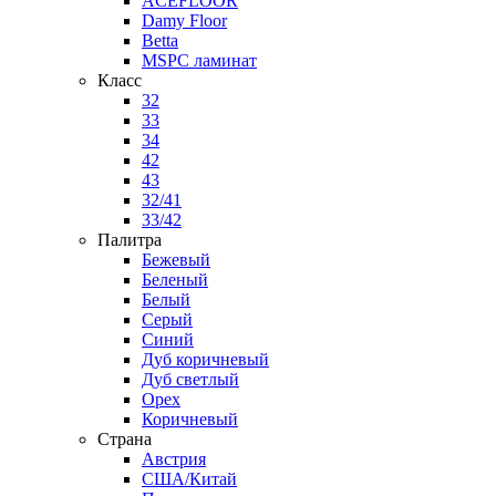
ACEFLOOR
Damy Floor
Betta
MSPC ламинат
Класс
32
33
34
42
43
32/41
33/42
Палитра
Бежевый
Беленый
Белый
Серый
Синий
Дуб коричневый
Дуб светлый
Орех
Коричневый
Страна
Австрия
США/Китай