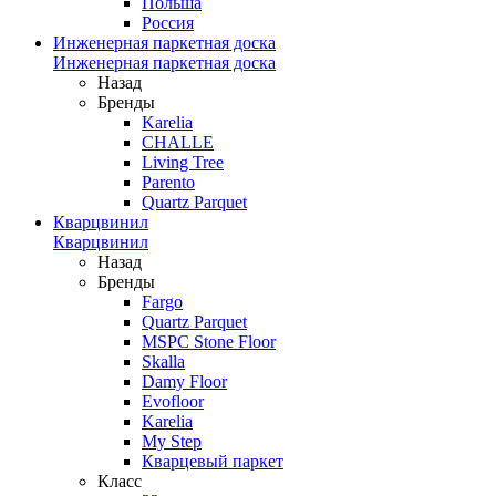
Польша
Россия
Инженерная паркетная доска
Инженерная паркетная доска
Назад
Бренды
Karelia
CHALLE
Living Tree
Parento
Quartz Parquet
Кварцвинил
Кварцвинил
Назад
Бренды
Fargo
Quartz Parquet
MSPC Stone Floor
Skalla
Damy Floor
Evofloor
Karelia
My Step
Кварцевый паркет
Класс