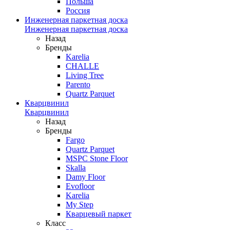
Польша
Россия
Инженерная паркетная доска
Инженерная паркетная доска
Назад
Бренды
Karelia
CHALLE
Living Tree
Parento
Quartz Parquet
Кварцвинил
Кварцвинил
Назад
Бренды
Fargo
Quartz Parquet
MSPC Stone Floor
Skalla
Damy Floor
Evofloor
Karelia
My Step
Кварцевый паркет
Класс