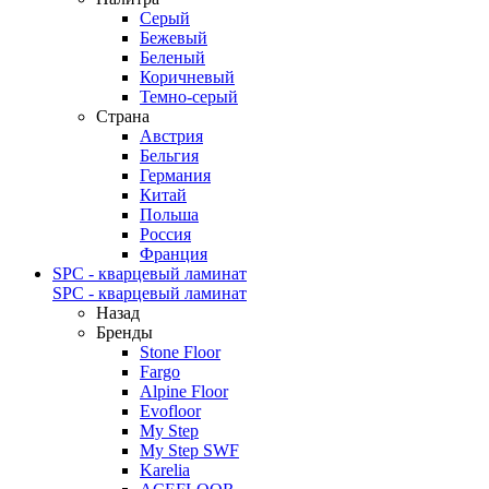
Серый
Бежевый
Беленый
Коричневый
Темно-серый
Страна
Австрия
Бельгия
Германия
Китай
Польша
Россия
Франция
SPC - кварцевый ламинат
SPC - кварцевый ламинат
Назад
Бренды
Stone Floor
Fargo
Alpine Floor
Evofloor
My Step
My Step SWF
Karelia