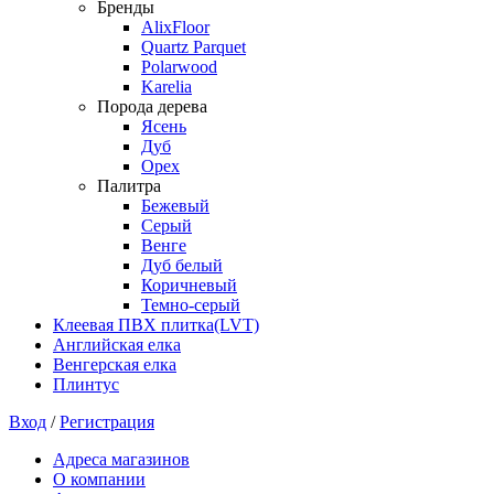
Бренды
AlixFloor
Quartz Parquet
Polarwood
Karelia
Порода дерева
Ясень
Дуб
Орех
Палитра
Бежевый
Серый
Венге
Дуб белый
Коричневый
Темно-серый
Клеевая ПВХ плитка(LVT)
Английская елка
Венгерская елка
Плинтус
Вход
/
Регистрация
Адреса магазинов
О компании