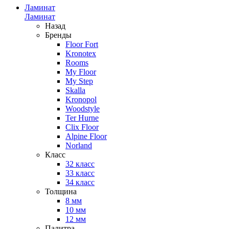
Ламинат
Ламинат
Назад
Бренды
Floor Fort
Kronotex
Rooms
My Floor
My Step
Skalla
Kronopol
Woodstyle
Ter Hurne
Clix Floor
Alpine Floor
Norland
Класс
32 класс
33 класс
34 класс
Толщина
8 мм
10 мм
12 мм
Палитра