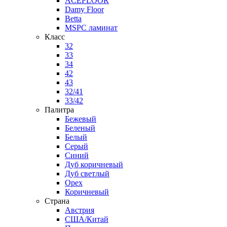
ACEFLOOR
Damy Floor
Betta
MSPC ламинат
Класс
32
33
34
42
43
32/41
33/42
Палитра
Бежевый
Беленый
Белый
Серый
Синий
Дуб коричневый
Дуб светлый
Орех
Коричневый
Страна
Австрия
США/Китай