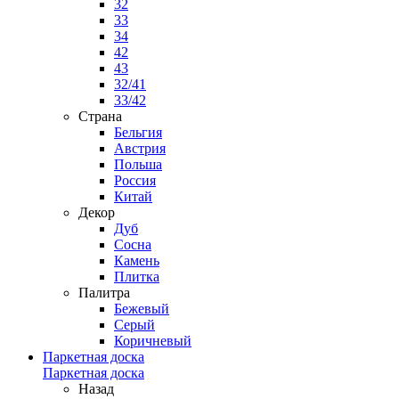
32
33
34
42
43
32/41
33/42
Страна
Бельгия
Австрия
Польша
Россия
Китай
Декор
Дуб
Сосна
Камень
Плитка
Палитра
Бежевый
Серый
Коричневый
Паркетная доска
Паркетная доска
Назад