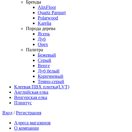
Бренды
AlixFloor
Quartz Parquet
Polarwood
Karelia
Порода дерева
Ясень
Дуб
Орех
Палитра
Бежевый
Серый
Венге
Дуб белый
Коричневый
Темно-серый
Клеевая ПВХ плитка(LVT)
Английская елка
Венгерская елка
Плинтус
Вход
/
Регистрация
Адреса магазинов
О компании