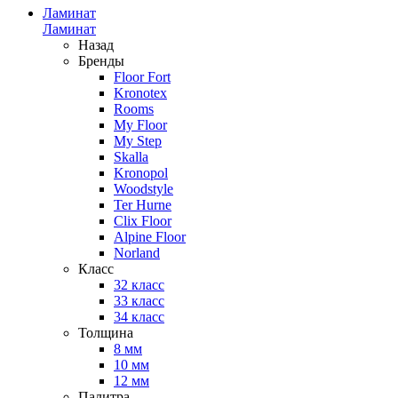
Ламинат
Ламинат
Назад
Бренды
Floor Fort
Kronotex
Rooms
My Floor
My Step
Skalla
Kronopol
Woodstyle
Ter Hurne
Clix Floor
Alpine Floor
Norland
Класс
32 класс
33 класс
34 класс
Толщина
8 мм
10 мм
12 мм
Палитра