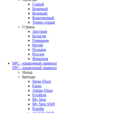
Серый
Бежевый
Беленый
Коричневый
Темно-серый
Страна
Австрия
Бельгия
Германия
Китай
Польша
Россия
Франция
SPC - кварцевый ламинат
SPC - кварцевый ламинат
Назад
Бренды
Stone Floor
Fargo
Alpine Floor
Evofloor
My Step
My Step SWF
Karelia