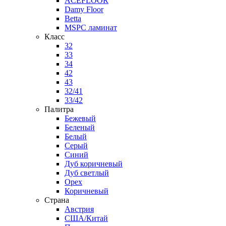
ACEFLOOR
Damy Floor
Betta
MSPC ламинат
Класс
32
33
34
42
43
32/41
33/42
Палитра
Бежевый
Беленый
Белый
Серый
Синий
Дуб коричневый
Дуб светлый
Орех
Коричневый
Страна
Австрия
США/Китай