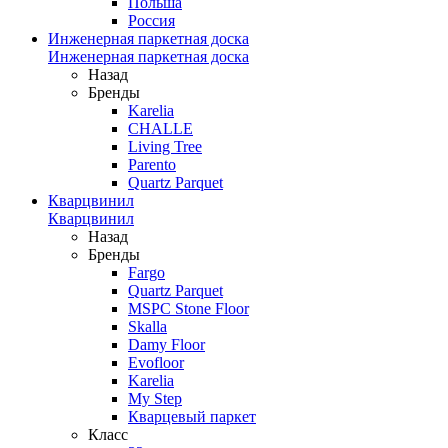
Польша
Россия
Инженерная паркетная доска
Инженерная паркетная доска
Назад
Бренды
Karelia
CHALLE
Living Tree
Parento
Quartz Parquet
Кварцвинил
Кварцвинил
Назад
Бренды
Fargo
Quartz Parquet
MSPC Stone Floor
Skalla
Damy Floor
Evofloor
Karelia
My Step
Кварцевый паркет
Класс