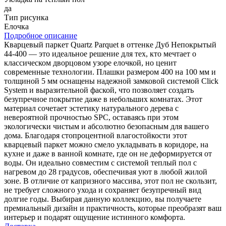
да
Тип рисунка
Елочка
Подробное описание
Кварцевый паркет Quartz Parquet в оттенке Дуб Непокрытый
44-400 — это идеальное решение для тех, кто мечтает о
классическом дворцовом узоре елочкой, но ценит
современные технологии. Плашки размером 400 на 100 мм и
толщиной 5 мм оснащены надежной замковой системой Click
System и выразительной фаской, что позволяет создать
безупречное покрытие даже в небольших комнатах. Этот
материал сочетает эстетику натурального дерева с
невероятной прочностью SPC, оставаясь при этом
экологически чистым и абсолютно безопасным для вашего
дома. Благодаря стопроцентной влагостойкости этот
кварцевый паркет можно смело укладывать в коридоре, на
кухне и даже в ванной комнате, где он не деформируется от
воды. Он идеально совместим с системой теплый пол с
нагревом до 28 градусов, обеспечивая уют в любой жилой
зоне. В отличие от капризного массива, этот пол не скользит,
не требует сложного ухода и сохраняет безупречный вид
долгие годы. Выбирая данную коллекцию, вы получаете
премиальный дизайн и практичность, которые преобразят ваш
интерьер и подарят ощущение истинного комфорта.