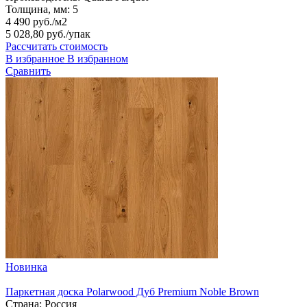
Толщина, мм:
5
4 490 руб./м2
5 028,80 руб.
/упак
Рассчитать стоимость
В избранное
В избранном
Сравнить
Новинка
Паркетная доска Polarwood Дуб Premium Noble Brown
Страна:
Россия