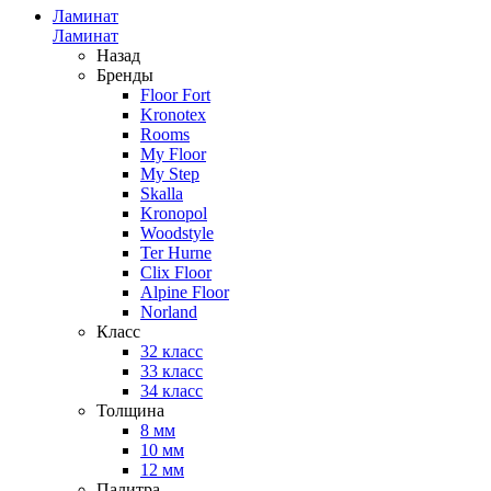
Ламинат
Ламинат
Назад
Бренды
Floor Fort
Kronotex
Rooms
My Floor
My Step
Skalla
Kronopol
Woodstyle
Ter Hurne
Clix Floor
Alpine Floor
Norland
Класс
32 класс
33 класс
34 класс
Толщина
8 мм
10 мм
12 мм
Палитра