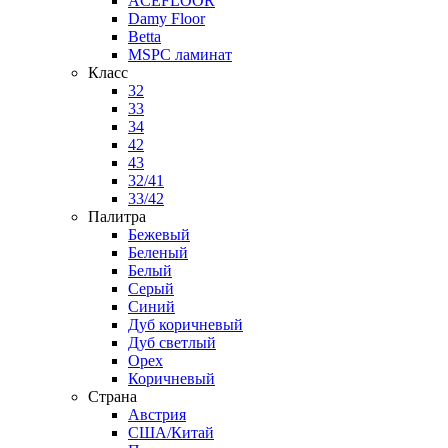
ACEFLOOR
Damy Floor
Betta
MSPC ламинат
Класс
32
33
34
42
43
32/41
33/42
Палитра
Бежевый
Беленый
Белый
Серый
Синий
Дуб коричневый
Дуб светлый
Орех
Коричневый
Страна
Австрия
США/Китай