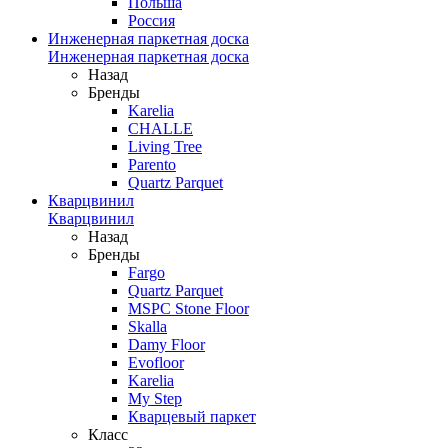
Польша
Россия
Инженерная паркетная доска
Инженерная паркетная доска
Назад
Бренды
Karelia
CHALLE
Living Tree
Parento
Quartz Parquet
Кварцвинил
Кварцвинил
Назад
Бренды
Fargo
Quartz Parquet
MSPC Stone Floor
Skalla
Damy Floor
Evofloor
Karelia
My Step
Кварцевый паркет
Класс