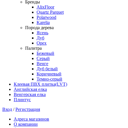
Бренды
AlixFloor
Quartz Parquet
Polarwood
Karelia
Порода дерева
Ясень
Дуб
Орех
Палитра
Бежевый
Серый
Венге
Дуб белый
Коричневый
Темно-серый
Клеевая ПВХ плитка(LVT)
Английская елка
Венгерская елка
Плинтус
Вход
/
Регистрация
Адреса магазинов
О компании