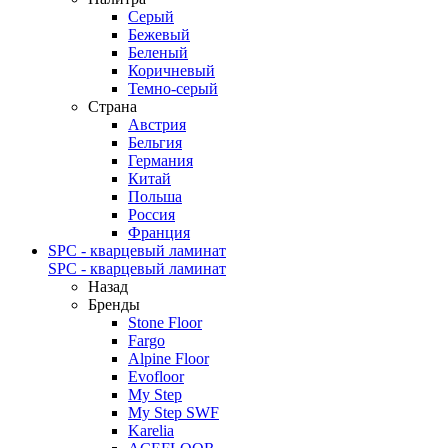
Серый
Бежевый
Беленый
Коричневый
Темно-серый
Страна
Австрия
Бельгия
Германия
Китай
Польша
Россия
Франция
SPC - кварцевый ламинат
SPC - кварцевый ламинат
Назад
Бренды
Stone Floor
Fargo
Alpine Floor
Evofloor
My Step
My Step SWF
Karelia