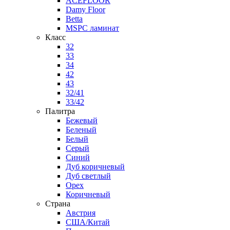
ACEFLOOR
Damy Floor
Betta
MSPC ламинат
Класс
32
33
34
42
43
32/41
33/42
Палитра
Бежевый
Беленый
Белый
Серый
Синий
Дуб коричневый
Дуб светлый
Орех
Коричневый
Страна
Австрия
США/Китай