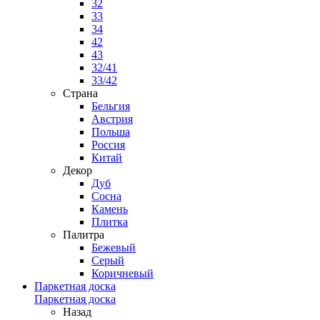
32
33
34
42
43
32/41
33/42
Страна
Бельгия
Австрия
Польша
Россия
Китай
Декор
Дуб
Сосна
Камень
Плитка
Палитра
Бежевый
Серый
Коричневый
Паркетная доска
Паркетная доска
Назад