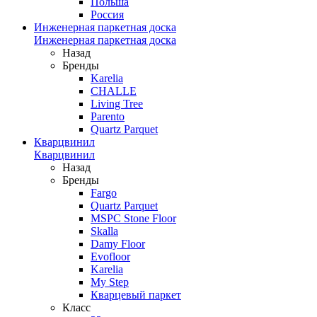
Польша
Россия
Инженерная паркетная доска
Инженерная паркетная доска
Назад
Бренды
Karelia
CHALLE
Living Tree
Parento
Quartz Parquet
Кварцвинил
Кварцвинил
Назад
Бренды
Fargo
Quartz Parquet
MSPC Stone Floor
Skalla
Damy Floor
Evofloor
Karelia
My Step
Кварцевый паркет
Класс