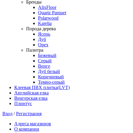
Бренды
AlixFloor
Quartz Parquet
Polarwood
Karelia
Порода дерева
Ясень
Дуб
Орех
Палитра
Бежевый
Серый
Венге
Дуб белый
Коричневый
Темно-серый
Клеевая ПВХ плитка(LVT)
Английская елка
Венгерская елка
Плинтус
Вход
/
Регистрация
Адреса магазинов
О компании