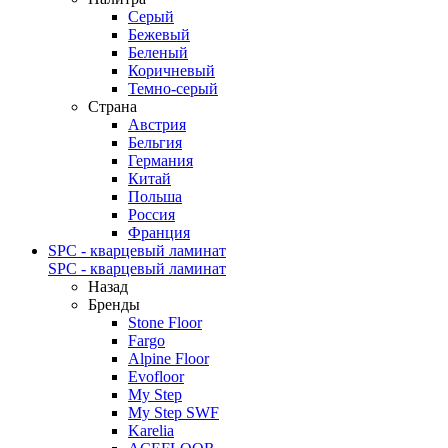
Серый
Бежевый
Беленый
Коричневый
Темно-серый
Страна
Австрия
Бельгия
Германия
Китай
Польша
Россия
Франция
SPC - кварцевый ламинат
SPC - кварцевый ламинат
Назад
Бренды
Stone Floor
Fargo
Alpine Floor
Evofloor
My Step
My Step SWF
Karelia