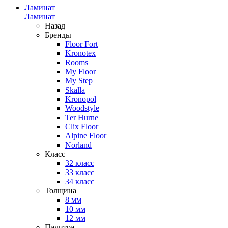
Ламинат
Ламинат
Назад
Бренды
Floor Fort
Kronotex
Rooms
My Floor
My Step
Skalla
Kronopol
Woodstyle
Ter Hurne
Clix Floor
Alpine Floor
Norland
Класс
32 класс
33 класс
34 класс
Толщина
8 мм
10 мм
12 мм
Палитра