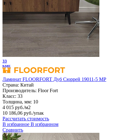
33
класс
Ламинат FLOORFORT Дуб Сюррей 19011-5 MP
Страна:
Китай
Производитель:
Floor Fort
Класс:
33
Толщина, мм:
10
4 015 руб./м2
10 186,06 руб.
/упак
Рассчитать стоимость
В избранное
В избранном
Сравнить