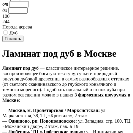
от
до
100
244
Порода дерева
Дуб
Ламинат под дуб в Москве
Ламинат под дуб
— классическое интерьерное решение,
воспроизводящее богатую текстуру, сучки и природный
рисунок дубовой древесины в самых разнообразных оттенках
(от светлого скандинавского до глубокого коньячного и
темного мореного). Подобрать идеальный оттенок дуба при
разном освещении можно в наших
3 фирменных шоурумах в
Москве
:
—
Москва, м. Пролетарская / Марксистская:
ул.
Марксистская, 38, ТЦ «Кристалл», 2 этаж
—
Одинцово, рп. Новоивановское:
ул. Западная, стр. 100, ТЦ
«Можайский двор», 2 этаж, пав. Б-19
—
Люберцы, ТЦ «Люберецкие ряды»:
ул. Инициативная,