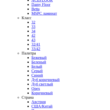
ACEFLOOR
Damy Floor
Betta
MSPC ламинат
Класс
32
33
34
42
43
32/41
33/42
Палитра
Бежевый
Беленый
Белый
Серый
Синий
Дуб коричневый
Дуб светлый
Орех
Коричневый
Страна
Австрия
США/Китай