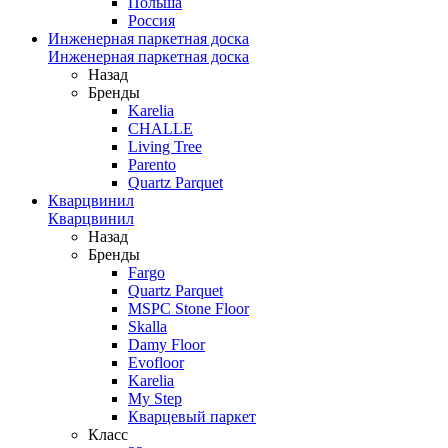
Польша
Россия
Инженерная паркетная доска
Инженерная паркетная доска
Назад
Бренды
Karelia
CHALLE
Living Tree
Parento
Quartz Parquet
Кварцвинил
Кварцвинил
Назад
Бренды
Fargo
Quartz Parquet
MSPC Stone Floor
Skalla
Damy Floor
Evofloor
Karelia
My Step
Кварцевый паркет
Класс