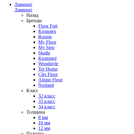
Ламинат
Ламинат
Назад
Бренды
Floor Fort
Kronotex
Rooms
My Floor
My Step
Skalla
Kronopol
Woodstyle
Ter Hurne
Clix Floor
Alpine Floor
Norland
Класс
32 класс
33 класс
34 класс
Толщина
8 мм
10 мм
12 мм
Палитра