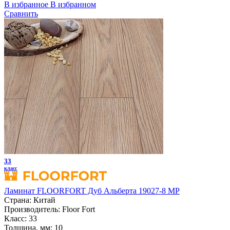
В избранное
В избранном
Сравнить
33
класс
Ламинат FLOORFORT Дуб Альберта 19027-8 MP
Страна:
Китай
Производитель:
Floor Fort
Класс:
33
Толщина, мм:
10