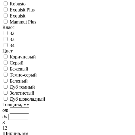
Robusto
Exquisit Plus
Exquisit
Mammut Plus
Класс
32
33
34
Цвет
Коричневый
Серый
Бежевый
Темно-серый
Беленый
Дуб темный
Золотистый
Дуб шоколадный
Толщина, мм
от
до
8
12
Ширина, мм