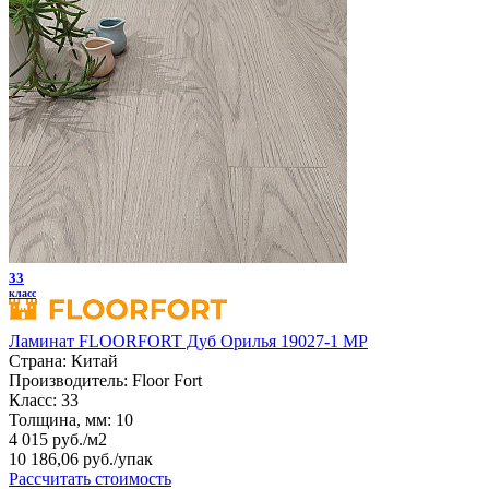
33
класс
Ламинат FLOORFORT Дуб Орилья 19027-1 MP
Страна:
Китай
Производитель:
Floor Fort
Класс:
33
Толщина, мм:
10
4 015 руб./м2
10 186,06 руб.
/упак
Рассчитать стоимость