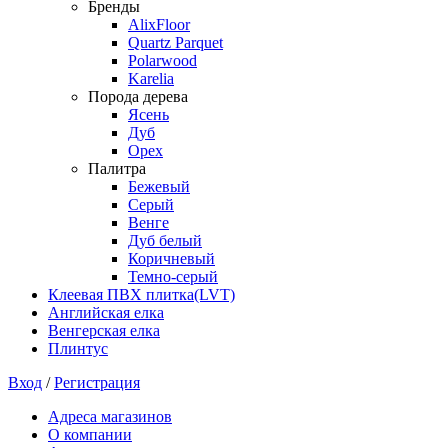
Бренды
AlixFloor
Quartz Parquet
Polarwood
Karelia
Порода дерева
Ясень
Дуб
Орех
Палитра
Бежевый
Серый
Венге
Дуб белый
Коричневый
Темно-серый
Клеевая ПВХ плитка(LVT)
Английская елка
Венгерская елка
Плинтус
Вход
/
Регистрация
Адреса магазинов
О компании