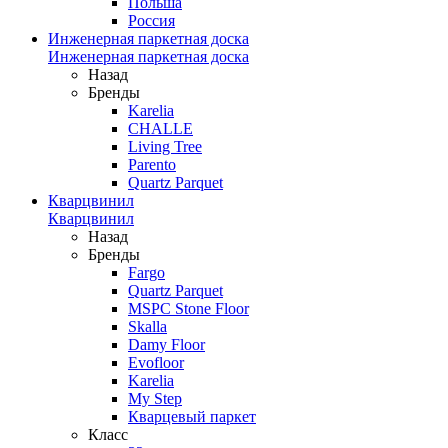
Польша
Россия
Инженерная паркетная доска
Инженерная паркетная доска
Назад
Бренды
Karelia
CHALLE
Living Tree
Parento
Quartz Parquet
Кварцвинил
Кварцвинил
Назад
Бренды
Fargo
Quartz Parquet
MSPC Stone Floor
Skalla
Damy Floor
Evofloor
Karelia
My Step
Кварцевый паркет
Класс