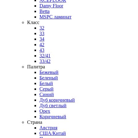
ACEFLOOR
Damy Floor
Betta
MSPC ламинат
Класс
32
33
34
42
43
32/41
33/42
Палитра
Бежевый
Беленый
Белый
Серый
Синий
Дуб коричневый
Дуб светлый
Орех
Коричневый
Страна
Австрия
США/Китай