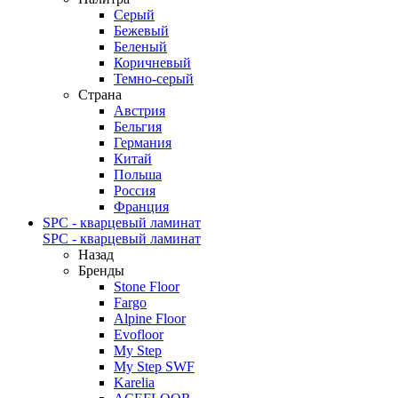
Серый
Бежевый
Беленый
Коричневый
Темно-серый
Страна
Австрия
Бельгия
Германия
Китай
Польша
Россия
Франция
SPC - кварцевый ламинат
SPC - кварцевый ламинат
Назад
Бренды
Stone Floor
Fargo
Alpine Floor
Evofloor
My Step
My Step SWF
Karelia