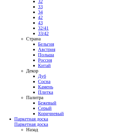
32
33
34
42
43
32/41
33/42
Страна
Бельгия
Австрия
Польша
Россия
Китай
Декор
Дуб
Сосна
Камень
Плитка
Палитра
Бежевый
Серый
Коричневый
Паркетная доска
Паркетная доска
Назад