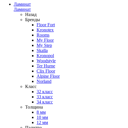
Ламинат
Ламинат
Назад
Бренды
Floor Fort
Kronotex
Rooms
My Floor
My Step
Skalla
Kronopol
Woodstyle
Ter Hurne
Clix Floor
Alpine Floor
Norland
Класс
32 класс
33 класс
34 класс
Толщина
8 мм
10 мм
12 мм
Палитра