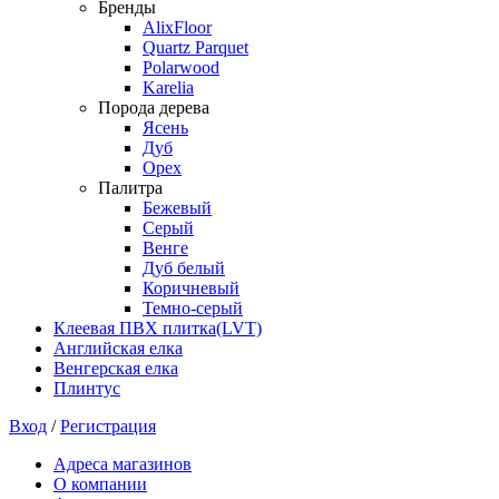
Бренды
AlixFloor
Quartz Parquet
Polarwood
Karelia
Порода дерева
Ясень
Дуб
Орех
Палитра
Бежевый
Серый
Венге
Дуб белый
Коричневый
Темно-серый
Клеевая ПВХ плитка(LVT)
Английская елка
Венгерская елка
Плинтус
Вход
/
Регистрация
Адреса магазинов
О компании