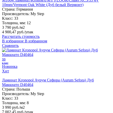
M1004 Ламинат/Kronotex/MY FLOOR/Chalet AC5/33 4V
10mm/Vermont Oak White (Дуб белый Вермонт)
Страна:
Германия
Производитель:
My Step
Класс:
33
Толщина, мм:
12
3 790 руб./м2
4 900,47 руб.
/упак
Рассчитать стоимость
В избранное
В избранном
Сравнить
33
класс
Новинка
Хит
Ламинат Kronopol Аурум Сефора (Aurum Sefora) Дуб
Маккиато D40464
Страна:
Польша
Производитель:
My Step
Класс:
33
Толщина, мм:
8
3 990 руб./м2
7 002,45 руб.
/упак