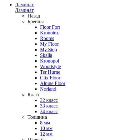
Ламинат
Ламинат
Назад
Бренды
Floor Fort
Kronotex
Rooms
My Floor
My Step
Skalla
Kronopol
Woodstyle
Ter Hurne
Clix Floor
Alpine Floor
Norland
Класс
32 класс
33 класс
34 класс
Толщина
8 мм
10 мм
12 мм
Палитра