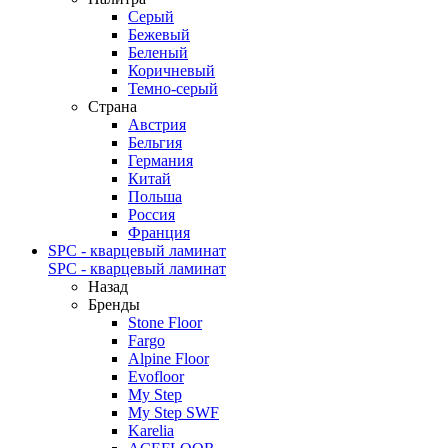
Серый
Бежевый
Беленый
Коричневый
Темно-серый
Страна
Австрия
Бельгия
Германия
Китай
Польша
Россия
Франция
SPC - кварцевый ламинат
SPC - кварцевый ламинат
Назад
Бренды
Stone Floor
Fargo
Alpine Floor
Evofloor
My Step
My Step SWF
Karelia