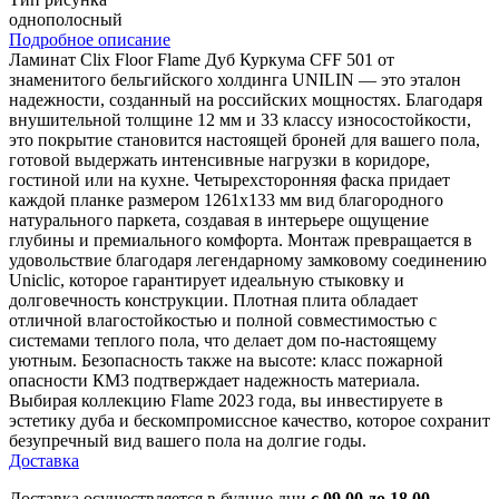
однополосный
Подробное описание
Ламинат Clix Floor Flame Дуб Куркума CFF 501 от
знаменитого бельгийского холдинга UNILIN — это эталон
надежности, созданный на российских мощностях. Благодаря
внушительной толщине 12 мм и 33 классу износостойкости,
это покрытие становится настоящей броней для вашего пола,
готовой выдержать интенсивные нагрузки в коридоре,
гостиной или на кухне. Четырехсторонняя фаска придает
каждой планке размером 1261x133 мм вид благородного
натурального паркета, создавая в интерьере ощущение
глубины и премиального комфорта. Монтаж превращается в
удовольствие благодаря легендарному замковому соединению
Uniclic, которое гарантирует идеальную стыковку и
долговечность конструкции. Плотная плита обладает
отличной влагостойкостью и полной совместимостью с
системами теплого пола, что делает дом по-настоящему
уютным. Безопасность также на высоте: класс пожарной
опасности КМ3 подтверждает надежность материала.
Выбирая коллекцию Flame 2023 года, вы инвестируете в
эстетику дуба и бескомпромиссное качество, которое сохранит
безупречный вид вашего пола на долгие годы.
Доставка
Доставка осуществляется в будние дни
с 09.00 до 18.00.