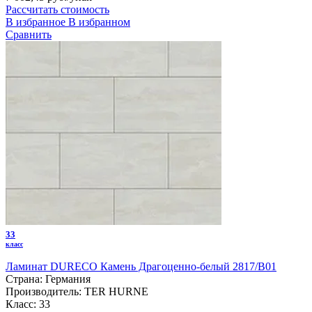
Рассчитать стоимость
В избранное
В избранном
Сравнить
33
класс
Ламинат DURECO Камень Драгоценно-белый 2817/B01
Страна:
Германия
Производитель:
TER HURNE
Класс:
33