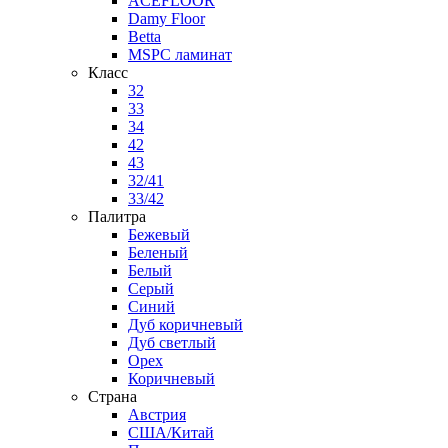
ACEFLOOR
Damy Floor
Betta
MSPC ламинат
Класс
32
33
34
42
43
32/41
33/42
Палитра
Бежевый
Беленый
Белый
Серый
Синий
Дуб коричневый
Дуб светлый
Орех
Коричневый
Страна
Австрия
США/Китай