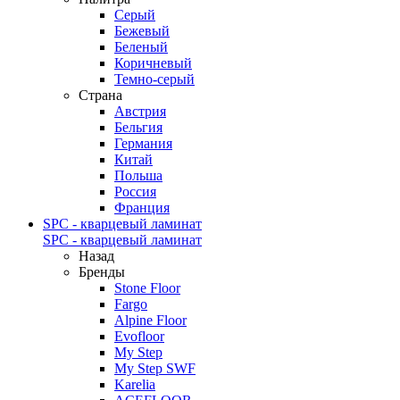
Серый
Бежевый
Беленый
Коричневый
Темно-серый
Страна
Австрия
Бельгия
Германия
Китай
Польша
Россия
Франция
SPC - кварцевый ламинат
SPC - кварцевый ламинат
Назад
Бренды
Stone Floor
Fargo
Alpine Floor
Evofloor
My Step
My Step SWF
Karelia