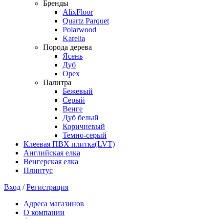
Бренды
AlixFloor
Quartz Parquet
Polarwood
Karelia
Порода дерева
Ясень
Дуб
Орех
Палитра
Бежевый
Серый
Венге
Дуб белый
Коричневый
Темно-серый
Клеевая ПВХ плитка(LVT)
Английская елка
Венгерская елка
Плинтус
Вход
/
Регистрация
Адреса магазинов
О компании