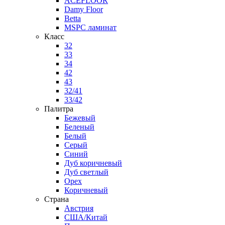
ACEFLOOR
Damy Floor
Betta
MSPC ламинат
Класс
32
33
34
42
43
32/41
33/42
Палитра
Бежевый
Беленый
Белый
Серый
Синий
Дуб коричневый
Дуб светлый
Орех
Коричневый
Страна
Австрия
США/Китай