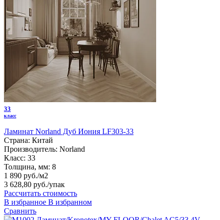
33
класс
Ламинат Norland Дуб Иония LF303-33
Страна:
Китай
Производитель:
Norland
Класс:
33
Толщина, мм:
8
1 890 руб./м2
3 628,80 руб.
/упак
Рассчитать стоимость
В избранное
В избранном
Сравнить