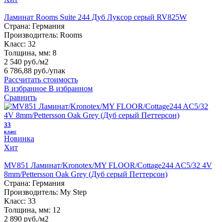
Ламинат Rooms Suite 244 Дуб Луксор серый RV825W
Страна:
Германия
Производитель:
Rooms
Класс:
32
Толщина, мм:
8
2 540 руб./м2
6 786,88 руб.
/упак
Рассчитать стоимость
В избранное
В избранном
Сравнить
33
класс
Новинка
Хит
MV851 Ламинат/Kronotex/MY FLOOR/Cottage244 AC5/32 4V
8mm/Pettersson Oak Grey (Дуб серый Петтерсон)
Страна:
Германия
Производитель:
My Step
Класс:
33
Толщина, мм:
12
2 890 руб./м2