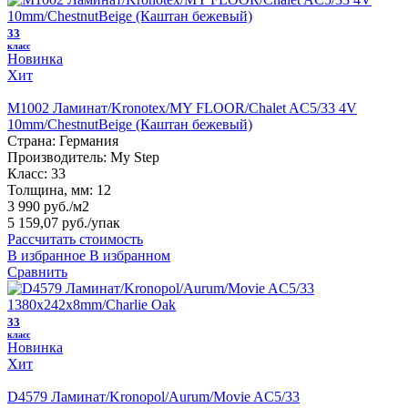
33
класс
Новинка
Хит
M1002 Ламинат/Kronotex/MY FLOOR/Chalet AC5/33 4V
10mm/ChestnutBeige (Каштан бежевый)
Страна:
Германия
Производитель:
My Step
Класс:
33
Толщина, мм:
12
3 990 руб./м2
5 159,07 руб.
/упак
Рассчитать стоимость
В избранное
В избранном
Сравнить
33
класс
Новинка
Хит
D4579 Ламинат/Kronopol/Aurum/Movie AC5/33