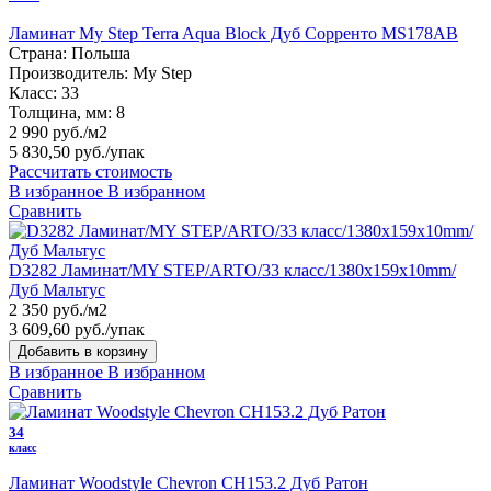
Ламинат My Step Terra Aqua Block Дуб Сорренто MS178AB
Страна:
Польша
Производитель:
My Step
Класс:
33
Толщина, мм:
8
2 990 руб./м2
5 830,50 руб.
/упак
Рассчитать стоимость
В избранное
В избранном
Сравнить
D3282 Ламинат/MY STEP/ARTO/33 класс/1380х159х10mm/
Дуб Мальтус
2 350 руб./м2
3 609,60 руб.
/упак
Добавить в корзину
В избранное
В избранном
Сравнить
34
класс
Ламинат Woodstyle Chevron CH153.2 Дуб Ратон