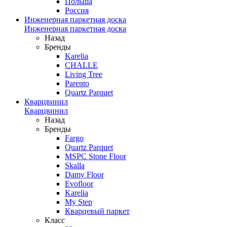
Польша
Россия
Инженерная паркетная доска
Инженерная паркетная доска
Назад
Бренды
Karelia
CHALLE
Living Tree
Parento
Quartz Parquet
Кварцвинил
Кварцвинил
Назад
Бренды
Fargo
Quartz Parquet
MSPC Stone Floor
Skalla
Damy Floor
Evofloor
Karelia
My Step
Кварцевый паркет
Класс