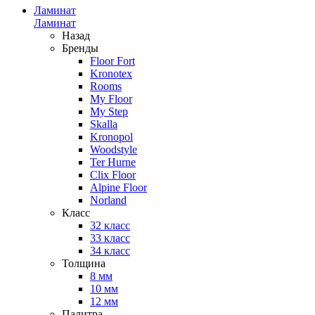
Ламинат
Ламинат
Назад
Бренды
Floor Fort
Kronotex
Rooms
My Floor
My Step
Skalla
Kronopol
Woodstyle
Ter Hurne
Clix Floor
Alpine Floor
Norland
Класс
32 класс
33 класс
34 класс
Толщина
8 мм
10 мм
12 мм
Палитра