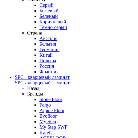
Серый
Бежевый
Беленый
Коричневый
Темно-серый
Страна
Австрия
Бельгия
Германия
Китай
Польша
Россия
Франция
SPC - кварцевый ламинат
SPC - кварцевый ламинат
Назад
Бренды
Stone Floor
Fargo
Alpine Floor
Evofloor
My Step
My Step SWF
Karelia