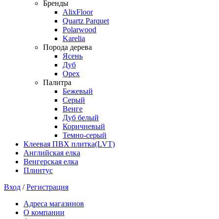
Бренды
AlixFloor
Quartz Parquet
Polarwood
Karelia
Порода дерева
Ясень
Дуб
Орех
Палитра
Бежевый
Серый
Венге
Дуб белый
Коричневый
Темно-серый
Клеевая ПВХ плитка(LVT)
Английская елка
Венгерская елка
Плинтус
Вход
/
Регистрация
Адреса магазинов
О компании