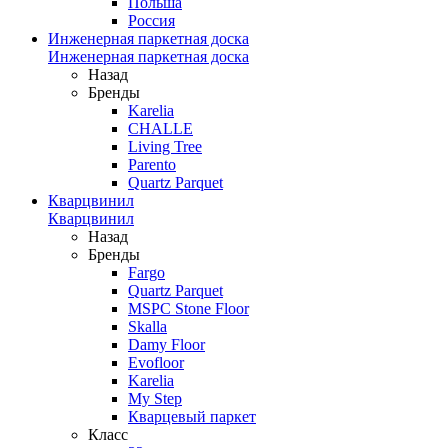
Польша
Россия
Инженерная паркетная доска
Инженерная паркетная доска
Назад
Бренды
Karelia
CHALLE
Living Tree
Parento
Quartz Parquet
Кварцвинил
Кварцвинил
Назад
Бренды
Fargo
Quartz Parquet
MSPC Stone Floor
Skalla
Damy Floor
Evofloor
Karelia
My Step
Кварцевый паркет
Класс