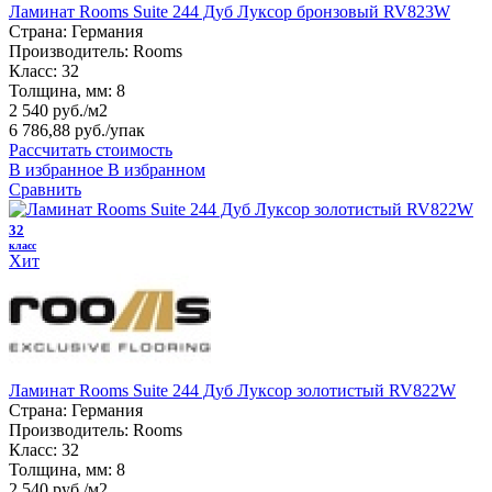
Ламинат Rooms Suite 244 Дуб Луксор бронзовый RV823W
Страна:
Германия
Производитель:
Rooms
Класс:
32
Толщина, мм:
8
2 540 руб./м2
6 786,88 руб.
/упак
Рассчитать стоимость
В избранное
В избранном
Сравнить
32
класс
Хит
Ламинат Rooms Suite 244 Дуб Луксор золотистый RV822W
Страна:
Германия
Производитель:
Rooms
Класс:
32
Толщина, мм:
8
2 540 руб./м2