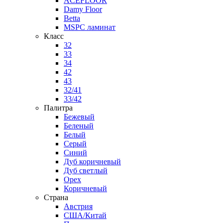
ACEFLOOR
Damy Floor
Betta
MSPC ламинат
Класс
32
33
34
42
43
32/41
33/42
Палитра
Бежевый
Беленый
Белый
Серый
Синий
Дуб коричневый
Дуб светлый
Орех
Коричневый
Страна
Австрия
США/Китай