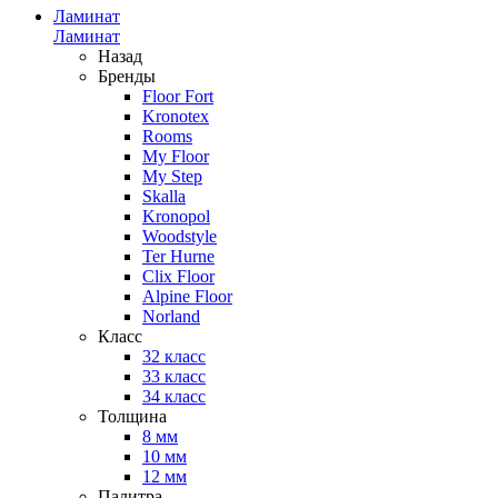
Ламинат
Ламинат
Назад
Бренды
Floor Fort
Kronotex
Rooms
My Floor
My Step
Skalla
Kronopol
Woodstyle
Ter Hurne
Clix Floor
Alpine Floor
Norland
Класс
32 класс
33 класс
34 класс
Толщина
8 мм
10 мм
12 мм
Палитра