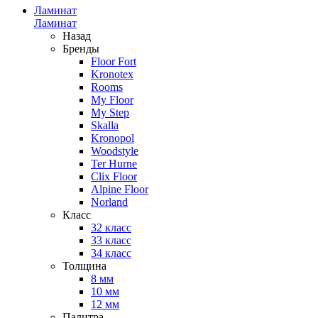
Ламинат
Ламинат
Назад
Бренды
Floor Fort
Kronotex
Rooms
My Floor
My Step
Skalla
Kronopol
Woodstyle
Ter Hurne
Clix Floor
Alpine Floor
Norland
Класс
32 класс
33 класс
34 класс
Толщина
8 мм
10 мм
12 мм
Палитра