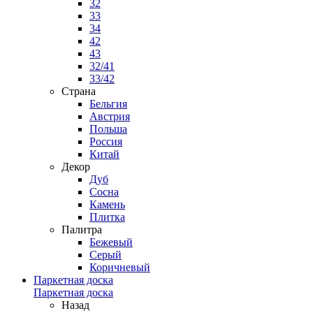
32
33
34
42
43
32/41
33/42
Страна
Бельгия
Австрия
Польша
Россия
Китай
Декор
Дуб
Сосна
Камень
Плитка
Палитра
Бежевый
Серый
Коричневый
Паркетная доска
Паркетная доска
Назад