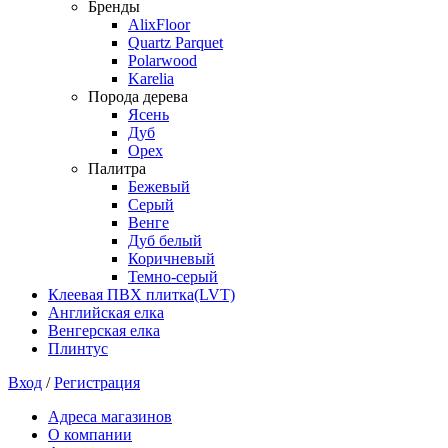
Бренды
AlixFloor
Quartz Parquet
Polarwood
Karelia
Порода дерева
Ясень
Дуб
Орех
Палитра
Бежевый
Серый
Венге
Дуб белый
Коричневый
Темно-серый
Клеевая ПВХ плитка(LVT)
Английская елка
Венгерская елка
Плинтус
Вход
/
Регистрация
Адреса магазинов
О компании