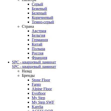
Серый
Бежевый
Беленый
Коричневый
Темно-серый
Страна
Австрия
Бельгия
Германия
Китай
Польша
Россия
Франция
SPC - кварцевый ламинат
SPC - кварцевый ламинат
Назад
Бренды
Stone Floor
Fargo
Alpine Floor
Evofloor
My Step
My Step SWF
Karelia