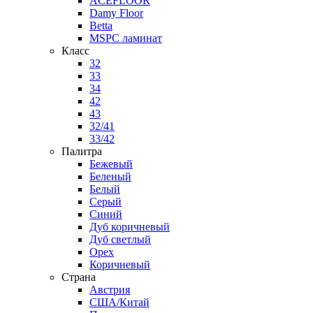
ACEFLOOR
Damy Floor
Betta
MSPC ламинат
Класс
32
33
34
42
43
32/41
33/42
Палитра
Бежевый
Беленый
Белый
Серый
Синий
Дуб коричневый
Дуб светлый
Орех
Коричневый
Страна
Австрия
США/Китай