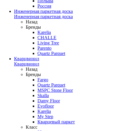
Польша
Россия
Инженерная паркетная доска
Инженерная паркетная доска
Назад
Бренды
Karelia
CHALLE
Living Tree
Parento
Quartz Parquet
Кварцвинил
Кварцвинил
Назад
Бренды
Fargo
Quartz Parquet
MSPC Stone Floor
Skalla
Damy Floor
Evofloor
Karelia
My Step
Кварцевый паркет
Класс