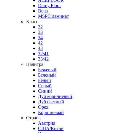
ACEFLOOR
Damy Floor
Betta
MSPC ламинат
Класс
32
33
34
42
43
32/41
33/42
Палитра
Бежевый
Беленый
Белый
Серый
Синий
Дуб коричневый
Дуб светлый
Орех
Коричневый
Страна
Австрия
США/Китай