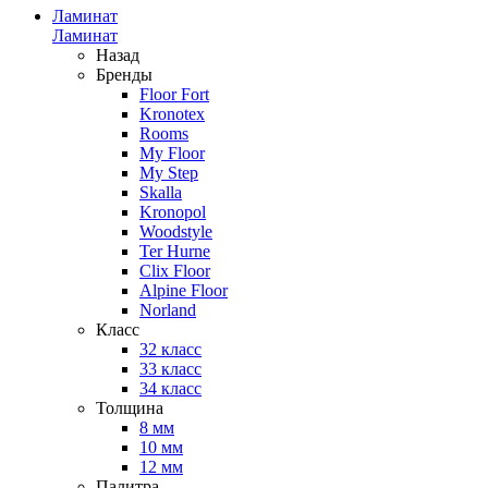
Ламинат
Ламинат
Назад
Бренды
Floor Fort
Kronotex
Rooms
My Floor
My Step
Skalla
Kronopol
Woodstyle
Ter Hurne
Clix Floor
Alpine Floor
Norland
Класс
32 класс
33 класс
34 класс
Толщина
8 мм
10 мм
12 мм
Палитра