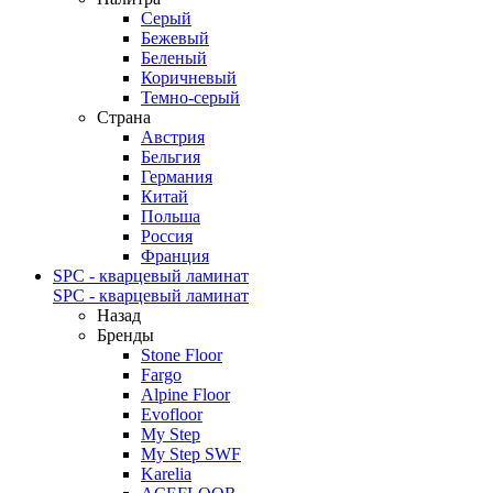
Серый
Бежевый
Беленый
Коричневый
Темно-серый
Страна
Австрия
Бельгия
Германия
Китай
Польша
Россия
Франция
SPC - кварцевый ламинат
SPC - кварцевый ламинат
Назад
Бренды
Stone Floor
Fargo
Alpine Floor
Evofloor
My Step
My Step SWF
Karelia