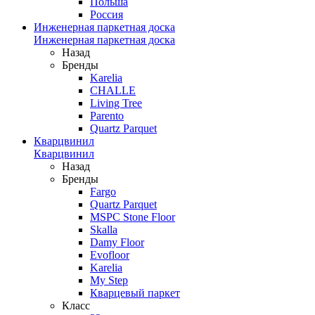
Польша
Россия
Инженерная паркетная доска
Инженерная паркетная доска
Назад
Бренды
Karelia
CHALLE
Living Tree
Parento
Quartz Parquet
Кварцвинил
Кварцвинил
Назад
Бренды
Fargo
Quartz Parquet
MSPC Stone Floor
Skalla
Damy Floor
Evofloor
Karelia
My Step
Кварцевый паркет
Класс