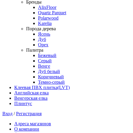
Бренды
AlixFloor
Quartz Parquet
Polarwood
Karelia
Порода дерева
Ясень
Дуб
Орех
Палитра
Бежевый
Серый
Венге
Дуб белый
Коричневый
Темно-серый
Клеевая ПВХ плитка(LVT)
Английская елка
Венгерская елка
Плинтус
Вход
/
Регистрация
Адреса магазинов
О компании