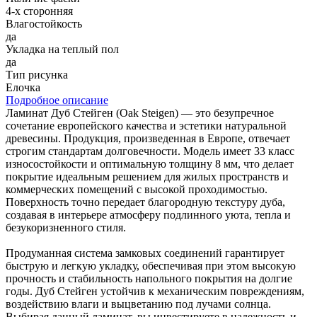
4-х сторонняя
Влагостойкость
да
Укладка на теплый пол
да
Тип рисунка
Елочка
Подробное описание
Ламинат Дуб Стейген (Oak Steigen) — это безупречное
сочетание европейского качества и эстетики натуральной
древесины. Продукция, произведенная в Европе, отвечает
строгим стандартам долговечности. Модель имеет 33 класс
износостойкости и оптимальную толщину 8 мм, что делает
покрытие идеальным решением для жилых пространств и
коммерческих помещений с высокой проходимостью.
Поверхность точно передает благородную текстуру дуба,
создавая в интерьере атмосферу подлинного уюта, тепла и
безукоризненного стиля.
Продуманная система замковых соединений гарантирует
быструю и легкую укладку, обеспечивая при этом высокую
прочность и стабильность напольного покрытия на долгие
годы. Дуб Стейген устойчив к механическим повреждениям,
воздействию влаги и выцветанию под лучами солнца.
Выбирая данный ламинат, вы инвестируете в надежность и