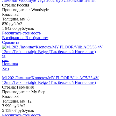
Ламинат Woodstyle Vega 2652 Дуб Савойский Пепел
Страна:
Россия
Производитель:
Woodstyle
Класс:
32
Толщина, мм:
8
830 руб./м2
1 842,60 руб.
/упак
Рассчитать стоимость
В избранное
В избранном
Сравнить
33
класс
Новинка
Хит
M1202 Ламинат/Kronotex/MY FLOOR/Villa AC5/33 4V
12mm/Teak nostalgic Beige (Тик бежевый Ностальжи)
Страна:
Германия
Производитель:
My Step
Класс:
33
Толщина, мм:
12
3 990 руб./м2
5 159,07 руб.
/упак
Рассчитать стоимость