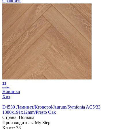
Сравнить
33
класс
Новинка
Хит
D4530 Ламинат/Kronopol/Aurum/Symfonia AC5/33
1380х191х12mm/Presto Oak
Страна:
Польша
Производитель:
My Step
Класс:
33