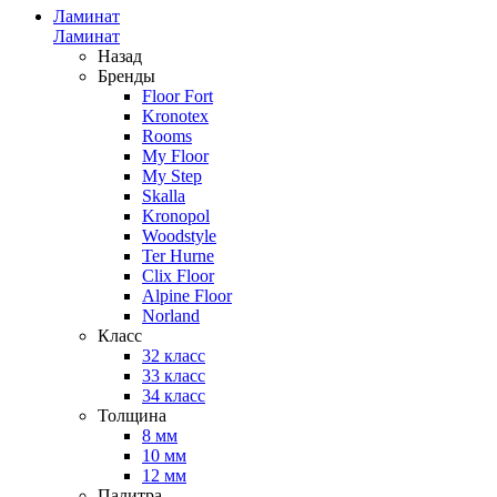
Ламинат
Ламинат
Назад
Бренды
Floor Fort
Kronotex
Rooms
My Floor
My Step
Skalla
Kronopol
Woodstyle
Ter Hurne
Clix Floor
Alpine Floor
Norland
Класс
32 класс
33 класс
34 класс
Толщина
8 мм
10 мм
12 мм
Палитра