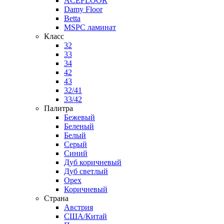
ACEFLOOR
Damy Floor
Betta
MSPC ламинат
Класс
32
33
34
42
43
32/41
33/42
Палитра
Бежевый
Беленый
Белый
Серый
Синий
Дуб коричневый
Дуб светлый
Орех
Коричневый
Страна
Австрия
США/Китай