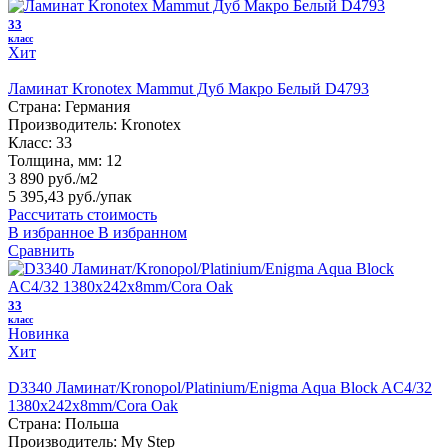
33
класс
Хит
Ламинат Kronotex Mammut Дуб Макро Белый D4793
Страна:
Германия
Производитель:
Kronotex
Класс:
33
Толщина, мм:
12
3 890 руб./м2
5 395,43 руб.
/упак
Рассчитать стоимость
В избранное
В избранном
Сравнить
33
класс
Новинка
Хит
D3340 Ламинат/Kronopol/Platinium/Enigma Aqua Block AC4/32
1380х242х8mm/Cora Oak
Страна:
Польша
Производитель:
My Step