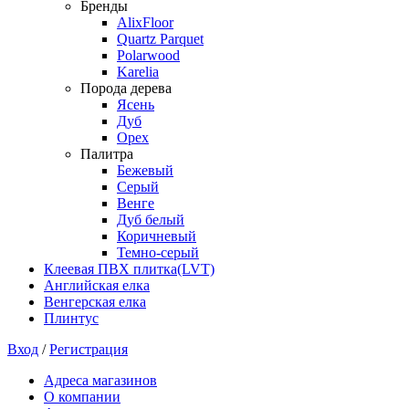
Бренды
AlixFloor
Quartz Parquet
Polarwood
Karelia
Порода дерева
Ясень
Дуб
Орех
Палитра
Бежевый
Серый
Венге
Дуб белый
Коричневый
Темно-серый
Клеевая ПВХ плитка(LVT)
Английская елка
Венгерская елка
Плинтус
Вход
/
Регистрация
Адреса магазинов
О компании