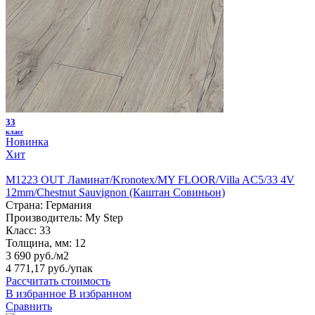
33
класс
Новинка
Хит
M1223 OUT Ламинат/Kronotex/MY FLOOR/Villa AC5/33 4V
12mm/Chestnut Sauvignon (Каштан Совиньон)
Страна:
Германия
Производитель:
My Step
Класс:
33
Толщина, мм:
12
3 690 руб./м2
4 771,17 руб.
/упак
Рассчитать стоимость
В избранное
В избранном
Сравнить