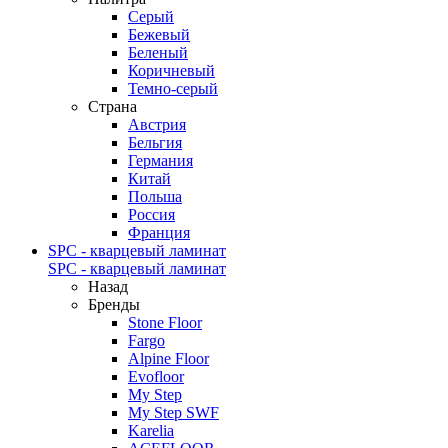
Серый
Бежевый
Беленый
Коричневый
Темно-серый
Страна
Австрия
Бельгия
Германия
Китай
Польша
Россия
Франция
SPC - кварцевый ламинат
SPC - кварцевый ламинат
Назад
Бренды
Stone Floor
Fargo
Alpine Floor
Evofloor
My Step
My Step SWF
Karelia