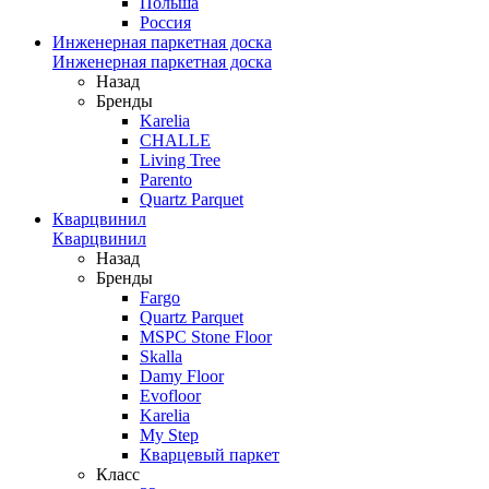
Польша
Россия
Инженерная паркетная доска
Инженерная паркетная доска
Назад
Бренды
Karelia
CHALLE
Living Tree
Parento
Quartz Parquet
Кварцвинил
Кварцвинил
Назад
Бренды
Fargo
Quartz Parquet
MSPC Stone Floor
Skalla
Damy Floor
Evofloor
Karelia
My Step
Кварцевый паркет
Класс