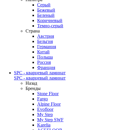
Серый
Бежевый
Беленый
Коричневый
Темно-серый
Страна
Австрия
Бельгия
Германия
Китай
Польша
Россия
Франция
SPC - кварцевый ламинат
SPC - кварцевый ламинат
Назад
Бренды
Stone Floor
Fargo
Alpine Floor
Evofloor
My Step
My Step SWF
Karelia