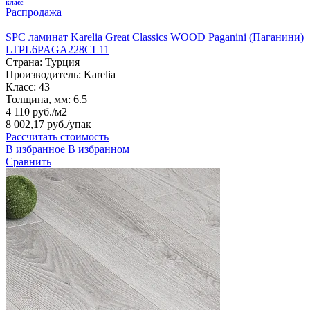
класс
Распродажа
SPC ламинат Karelia Great Classics WOOD Paganini (Паганини)
LTPL6PAGA228CL11
Страна:
Турция
Производитель:
Karelia
Класс:
43
Толщина, мм:
6.5
4 110 руб./м2
8 002,17 руб.
/упак
Рассчитать стоимость
В избранное
В избранном
Сравнить