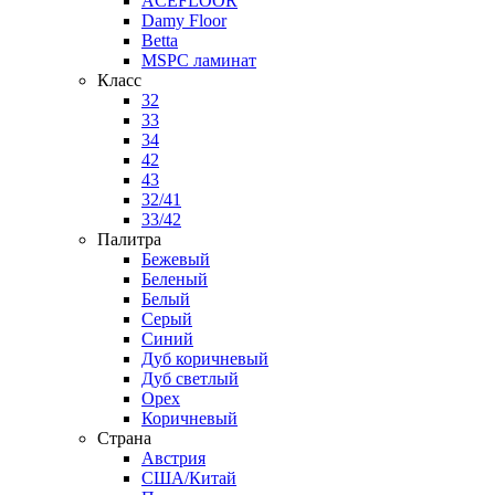
ACEFLOOR
Damy Floor
Betta
MSPC ламинат
Класс
32
33
34
42
43
32/41
33/42
Палитра
Бежевый
Беленый
Белый
Серый
Синий
Дуб коричневый
Дуб светлый
Орех
Коричневый
Страна
Австрия
США/Китай