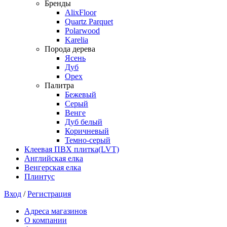
Бренды
AlixFloor
Quartz Parquet
Polarwood
Karelia
Порода дерева
Ясень
Дуб
Орех
Палитра
Бежевый
Серый
Венге
Дуб белый
Коричневый
Темно-серый
Клеевая ПВХ плитка(LVT)
Английская елка
Венгерская елка
Плинтус
Вход
/
Регистрация
Адреса магазинов
О компании