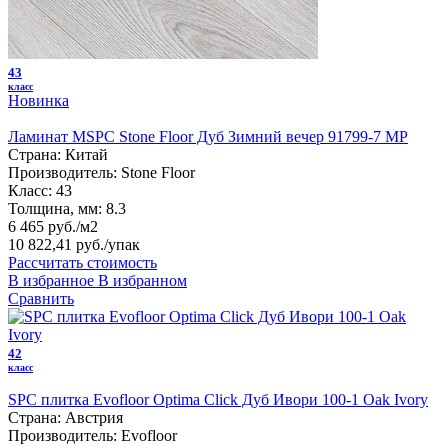
43
класс
Новинка
Ламинат MSPC Stone Floor Дуб Зимний вечер 91799-7 MP
Страна:
Китай
Производитель:
Stone Floor
Класс:
43
Толщина, мм:
8.3
6 465 руб./м2
10 822,41 руб.
/упак
Рассчитать стоимость
В избранное
В избранном
Сравнить
42
класс
SPC плитка Evofloor Optima Click Дуб Ивори 100-1 Оak Ivory
Страна:
Австрия
Производитель:
Evofloor