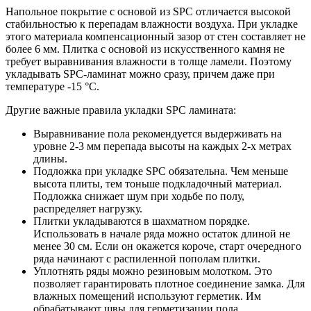
Напольное покрытие с основой из SPC отличается высокой
стабильностью к перепадам влажности воздуха. При укладке
этого материала компенсационный зазор от стен составляет не
более 6 мм. Плитка с основой из искусственного камня не
требует выравнивания влажности в толще ламели. Поэтому
укладывать SPC-ламинат можно сразу, причем даже при
температуре -15 °C.
Другие важные правила укладки SPC ламината:
Выравнивание пола рекомендуется выдерживать на
уровне 2-3 мм перепада высоты на каждых 2-х метрах
длины.
Подложка при укладке SPC обязательна. Чем меньше
высота плиты, тем тоньше подкладочный материал.
Подложка снижает шум при ходьбе по полу,
распределяет нагрузку.
Плитки укладываются в шахматном порядке.
Использовать в начале ряда можно остаток длиной не
менее 30 см. Если он окажется короче, старт очередного
ряда начинают с распиленной пополам плитки.
Уплотнять ряды можно резиновым молотком. Это
позволяет гарантировать плотное соединение замка. Для
влажных помещений используют герметик. Им
обрабатывают швы для герметизации пола.