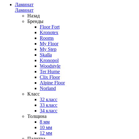
Ламинат
Ламинат
Назад
Бренды
Floor Fort
Kronotex
Rooms
My Floor
My Step
Skalla
Kronopol
Woodstyle
Ter Hurne
Clix Floor
Alpine Floor
Norland
Класс
32 класс
33 класс
34 класс
Толщина
8 мм
10 мм
12 мм
Палитра