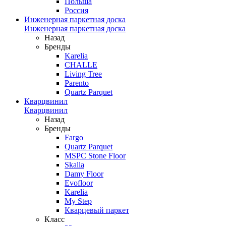
Польша
Россия
Инженерная паркетная доска
Инженерная паркетная доска
Назад
Бренды
Karelia
CHALLE
Living Tree
Parento
Quartz Parquet
Кварцвинил
Кварцвинил
Назад
Бренды
Fargo
Quartz Parquet
MSPC Stone Floor
Skalla
Damy Floor
Evofloor
Karelia
My Step
Кварцевый паркет
Класс