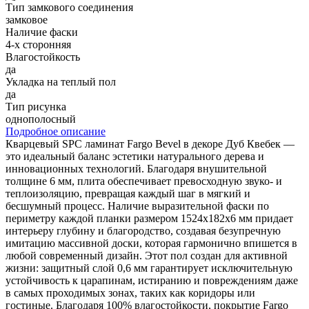
Тип замкового соединения
замковое
Наличие фаски
4-х сторонняя
Влагостойкость
да
Укладка на теплый пол
да
Тип рисунка
однополосный
Подробное описание
Кварцевый SPC ламинат Fargo Bevel в декоре Дуб Квебек —
это идеальный баланс эстетики натурального дерева и
инновационных технологий. Благодаря внушительной
толщине 6 мм, плита обеспечивает превосходную звуко- и
теплоизоляцию, превращая каждый шаг в мягкий и
бесшумный процесс. Наличие выразительной фаски по
периметру каждой планки размером 1524x182x6 мм придает
интерьеру глубину и благородство, создавая безупречную
имитацию массивной доски, которая гармонично впишется в
любой современный дизайн. Этот пол создан для активной
жизни: защитный слой 0,6 мм гарантирует исключительную
устойчивость к царапинам, истиранию и повреждениям даже
в самых проходимых зонах, таких как коридоры или
гостиные. Благодаря 100% влагостойкости, покрытие Fargo