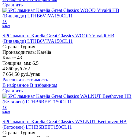
Сравнить
43
класс
SPC ламинат Karelia Great Classics WOOD Vivaldi HB
(Вивальди) LTHB6VIVA150CL11
Страна:
Турция
Производитель:
Karelia
Класс:
43
Толщина, мм:
6.5
4 860 руб./м2
7 654,50 руб.
/упак
Рассчитать стоимость
В избранное
В избранном
Сравнить
43
класс
SPC ламинат Karelia Great Classics WALNUT Beethoven HB
(Бетховен) LTHB6BEET150CL11
Страна:
Турция