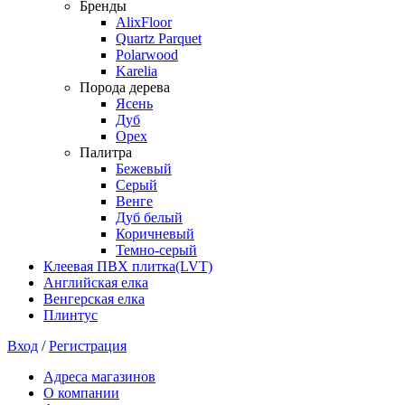
Бренды
AlixFloor
Quartz Parquet
Polarwood
Karelia
Порода дерева
Ясень
Дуб
Орех
Палитра
Бежевый
Серый
Венге
Дуб белый
Коричневый
Темно-серый
Клеевая ПВХ плитка(LVT)
Английская елка
Венгерская елка
Плинтус
Вход
/
Регистрация
Адреса магазинов
О компании