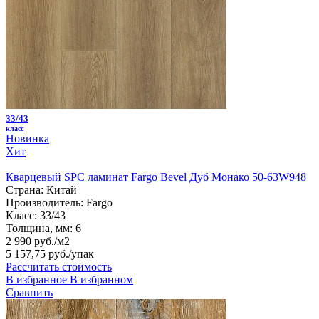
33/43
класс
Новинка
Хит
Кварцевый SPC ламинат Fargo Bevel Дуб Монако 50-63W948
Страна:
Китай
Производитель:
Fargo
Класс:
33/43
Толщина, мм:
6
2 990 руб./м2
5 157,75 руб.
/упак
Рассчитать стоимость
В избранное
В избранном
Сравнить