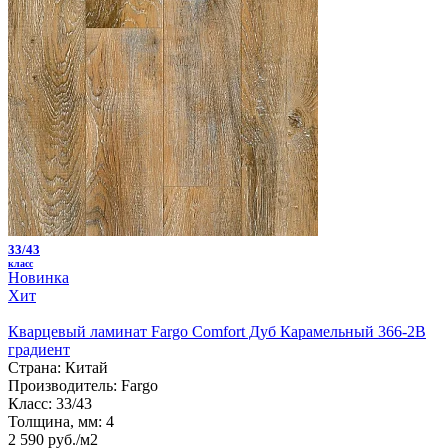
33/43
класс
Новинка
Хит
Кварцевый ламинат Fargo Comfort Дуб Карамельный 366-2B
градиент
Страна:
Китай
Производитель:
Fargo
Класс:
33/43
Толщина, мм:
4
2 590 руб./м2