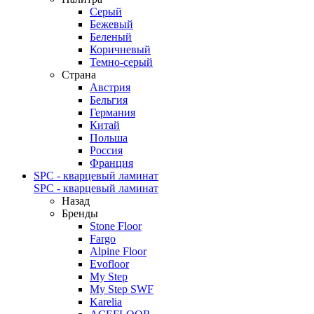
Серый
Бежевый
Беленый
Коричневый
Темно-серый
Страна
Австрия
Бельгия
Германия
Китай
Польша
Россия
Франция
SPC - кварцевый ламинат
SPC - кварцевый ламинат
Назад
Бренды
Stone Floor
Fargo
Alpine Floor
Evofloor
My Step
My Step SWF
Karelia