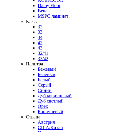
ACEFLOOR
Damy Floor
Betta
MSPC ламинат
Класс
32
33
34
42
43
32/41
33/42
Палитра
Бежевый
Беленый
Белый
Серый
Синий
Дуб коричневый
Дуб светлый
Орех
Коричневый
Страна
Австрия
США/Китай