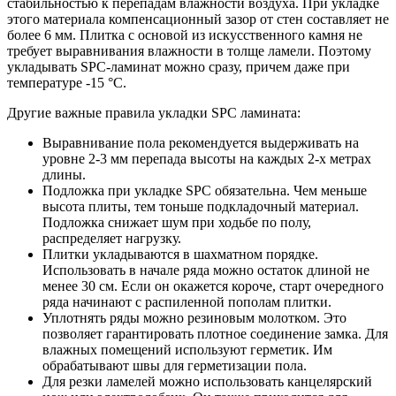
стабильностью к перепадам влажности воздуха. При укладке
этого материала компенсационный зазор от стен составляет не
более 6 мм. Плитка с основой из искусственного камня не
требует выравнивания влажности в толще ламели. Поэтому
укладывать SPC-ламинат можно сразу, причем даже при
температуре -15 °C.
Другие важные правила укладки SPC ламината:
Выравнивание пола рекомендуется выдерживать на
уровне 2-3 мм перепада высоты на каждых 2-х метрах
длины.
Подложка при укладке SPC обязательна. Чем меньше
высота плиты, тем тоньше подкладочный материал.
Подложка снижает шум при ходьбе по полу,
распределяет нагрузку.
Плитки укладываются в шахматном порядке.
Использовать в начале ряда можно остаток длиной не
менее 30 см. Если он окажется короче, старт очередного
ряда начинают с распиленной пополам плитки.
Уплотнять ряды можно резиновым молотком. Это
позволяет гарантировать плотное соединение замка. Для
влажных помещений используют герметик. Им
обрабатывают швы для герметизации пола.
Для резки ламелей можно использовать канцелярский