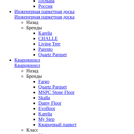
Польша
Россия
Инженерная паркетная доска
Инженерная паркетная доска
Назад
Бренды
Karelia
CHALLE
Living Tree
Parento
Quartz Parquet
Кварцвинил
Кварцвинил
Назад
Бренды
Fargo
Quartz Parquet
MSPC Stone Floor
Skalla
Damy Floor
Evofloor
Karelia
My Step
Кварцевый паркет
Класс