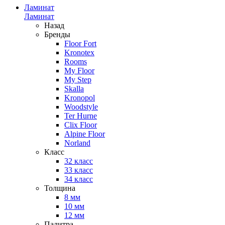
Ламинат
Ламинат
Назад
Бренды
Floor Fort
Kronotex
Rooms
My Floor
My Step
Skalla
Kronopol
Woodstyle
Ter Hurne
Clix Floor
Alpine Floor
Norland
Класс
32 класс
33 класс
34 класс
Толщина
8 мм
10 мм
12 мм
Палитра