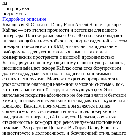
да
Тип рисунка
под камень
Подробное описание
Кварцевая SPC плитка Damy Floor Ascent Strong в декоре
Кайлас — это эталон прочности и эстетики для вашего
интерьера. Плитки размером 610 на 305 на 5 мм обладают
впечатляющей износостойкостью, подтвержденной классом
пожарной безопасности КМ2, что делает их идеальным
выбором как для уютных жилых комнат, так и для
коммерческих пространств с высокой проходимостью.
Благодаря уникальному защитному слою от ультрафиолета,
насыщенный цвет декора Кайлас останется безупречным
долгие годы, даже если пол находится под прямыми
солнечными лучами. Монтаж покрытия превращается в
удовольствие благодаря надежной замковой системе Click,
которая гарантирует быструю и легкую укладку. Это
напольное покрытие абсолютно не боится влаги и бытовой
химии, поэтому его смело можно укладывать на кухне или в
коридоре. Важным преимуществом является полная
совместимость с системами теплого пола: поверхность
выдерживает нагрев до 40 градусов Цельсия, сохраняя
стабильность и комфорт при рекомендуемом постоянном
режиме в 28 градусов Цельсия. Выбирая Damy Floor, вы
инвестируете в долговечность и безупречный стиль вашего