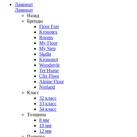
Ламинат
Ламинат
Назад
Бренды
Floor Fort
Kronotex
Rooms
My Floor
My Step
Skalla
Kronopol
Woodstyle
Ter Hurne
Clix Floor
Alpine Floor
Norland
Класс
32 класс
33 класс
34 класс
Толщина
8 мм
10 мм
12 мм
Палитра