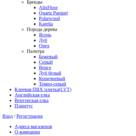
Бренды
AlixFloor
Quartz Parquet
Polarwood
Karelia
Порода дерева
Ясень
Дуб
Орех
Палитра
Бежевый
Серый
Венге
Дуб белый
Коричневый
Темно-серый
Клеевая ПВХ плитка(LVT)
Английская елка
Венгерская елка
Плинтус
Вход
/
Регистрация
Адреса магазинов
О компании