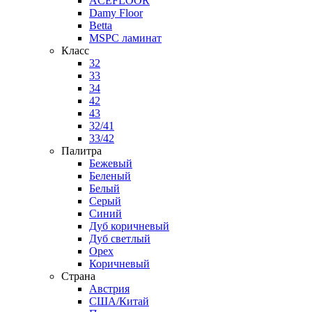
ACEFLOOR
Damy Floor
Betta
MSPC ламинат
Класс
32
33
34
42
43
32/41
33/42
Палитра
Бежевый
Беленый
Белый
Серый
Синий
Дуб коричневый
Дуб светлый
Орех
Коричневый
Страна
Австрия
США/Китай