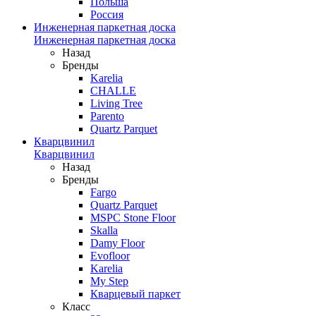
Польша
Россия
Инженерная паркетная доска
Инженерная паркетная доска
Назад
Бренды
Karelia
CHALLE
Living Tree
Parento
Quartz Parquet
Кварцвинил
Кварцвинил
Назад
Бренды
Fargo
Quartz Parquet
MSPC Stone Floor
Skalla
Damy Floor
Evofloor
Karelia
My Step
Кварцевый паркет
Класс