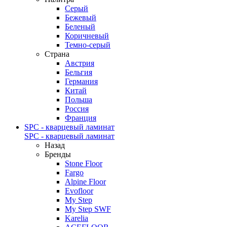
Серый
Бежевый
Беленый
Коричневый
Темно-серый
Страна
Австрия
Бельгия
Германия
Китай
Польша
Россия
Франция
SPC - кварцевый ламинат
SPC - кварцевый ламинат
Назад
Бренды
Stone Floor
Fargo
Alpine Floor
Evofloor
My Step
My Step SWF
Karelia