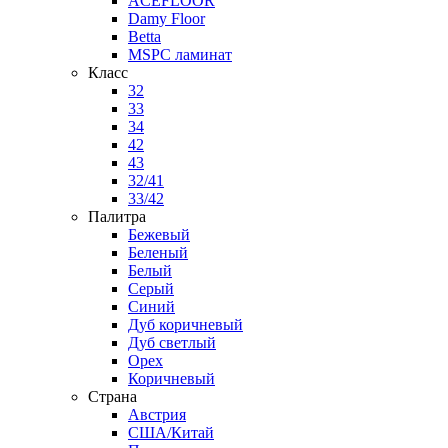
ACEFLOOR
Damy Floor
Betta
MSPC ламинат
Класс
32
33
34
42
43
32/41
33/42
Палитра
Бежевый
Беленый
Белый
Серый
Синий
Дуб коричневый
Дуб светлый
Орех
Коричневый
Страна
Австрия
США/Китай