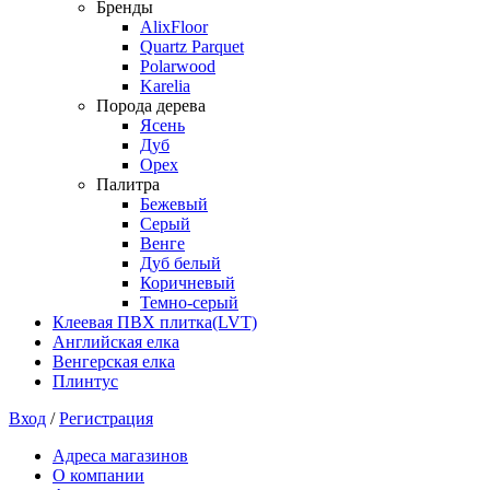
Бренды
AlixFloor
Quartz Parquet
Polarwood
Karelia
Порода дерева
Ясень
Дуб
Орех
Палитра
Бежевый
Серый
Венге
Дуб белый
Коричневый
Темно-серый
Клеевая ПВХ плитка(LVT)
Английская елка
Венгерская елка
Плинтус
Вход
/
Регистрация
Адреса магазинов
О компании