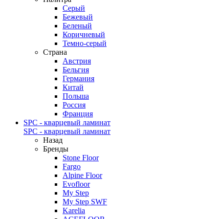
Серый
Бежевый
Беленый
Коричневый
Темно-серый
Страна
Австрия
Бельгия
Германия
Китай
Польша
Россия
Франция
SPC - кварцевый ламинат
SPC - кварцевый ламинат
Назад
Бренды
Stone Floor
Fargo
Alpine Floor
Evofloor
My Step
My Step SWF
Karelia