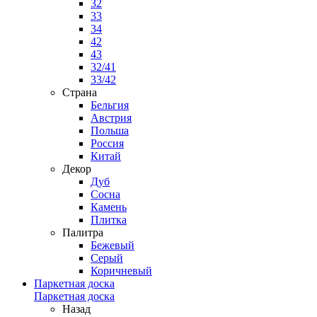
32
33
34
42
43
32/41
33/42
Страна
Бельгия
Австрия
Польша
Россия
Китай
Декор
Дуб
Сосна
Камень
Плитка
Палитра
Бежевый
Серый
Коричневый
Паркетная доска
Паркетная доска
Назад