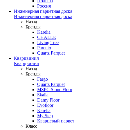
Польша
Россия
Инженерная паркетная доска
Инженерная паркетная доска
Назад
Бренды
Karelia
CHALLE
Living Tree
Parento
Quartz Parquet
Кварцвинил
Кварцвинил
Назад
Бренды
Fargo
Quartz Parquet
MSPC Stone Floor
Skalla
Damy Floor
Evofloor
Karelia
My Step
Кварцевый паркет
Класс