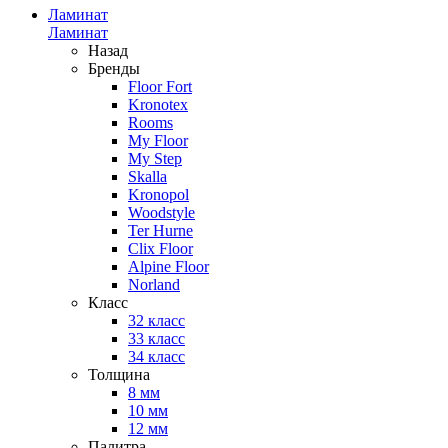
Ламинат
Ламинат
Назад
Бренды
Floor Fort
Kronotex
Rooms
My Floor
My Step
Skalla
Kronopol
Woodstyle
Ter Hurne
Clix Floor
Alpine Floor
Norland
Класс
32 класс
33 класс
34 класс
Толщина
8 мм
10 мм
12 мм
Палитра