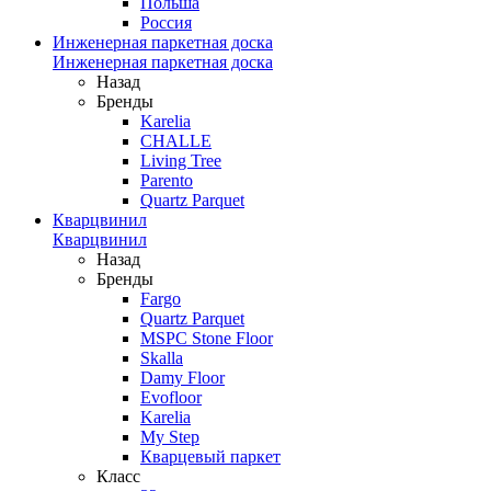
Польша
Россия
Инженерная паркетная доска
Инженерная паркетная доска
Назад
Бренды
Karelia
CHALLE
Living Tree
Parento
Quartz Parquet
Кварцвинил
Кварцвинил
Назад
Бренды
Fargo
Quartz Parquet
MSPC Stone Floor
Skalla
Damy Floor
Evofloor
Karelia
My Step
Кварцевый паркет
Класс