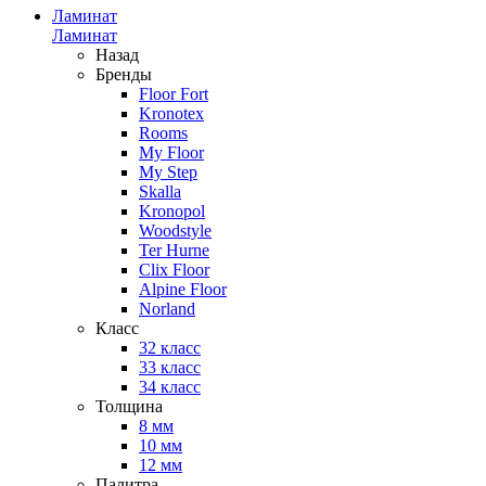
Ламинат
Ламинат
Назад
Бренды
Floor Fort
Kronotex
Rooms
My Floor
My Step
Skalla
Kronopol
Woodstyle
Ter Hurne
Clix Floor
Alpine Floor
Norland
Класс
32 класс
33 класс
34 класс
Толщина
8 мм
10 мм
12 мм
Палитра