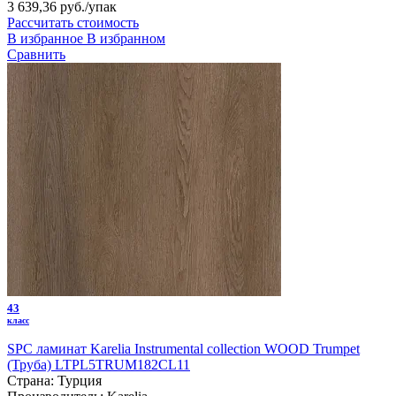
3 639,36 руб.
/упак
Рассчитать стоимость
В избранное
В избранном
Сравнить
43
класс
SPC ламинат Karelia Instrumental collection WOOD Trumpet
(Труба) LTPL5TRUM182CL11
Страна:
Турция