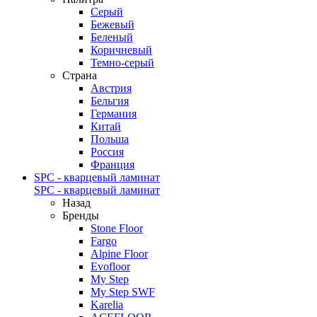
Серый
Бежевый
Беленый
Коричневый
Темно-серый
Страна
Австрия
Бельгия
Германия
Китай
Польша
Россия
Франция
SPC - кварцевый ламинат
SPC - кварцевый ламинат
Назад
Бренды
Stone Floor
Fargo
Alpine Floor
Evofloor
My Step
My Step SWF
Karelia