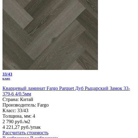
33/43
класс
Кварцевый ламинат Fargo Parquet Дуб Рыцарский Замок 33-
379-6 4/0.5мм
Страна:
Китай
Производитель:
Fargo
Класс:
33/43
Толщина, мм:
4
2 790 руб./м2
4 221,27 руб.
/упак
Рассчитать стоимость