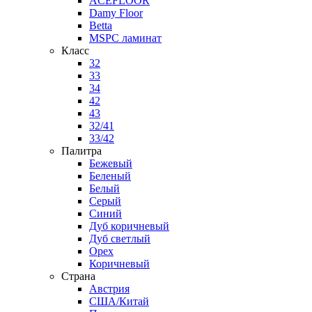
ACEFLOOR
Damy Floor
Betta
MSPC ламинат
Класс
32
33
34
42
43
32/41
33/42
Палитра
Бежевый
Беленый
Белый
Серый
Синий
Дуб коричневый
Дуб светлый
Орех
Коричневый
Страна
Австрия
США/Китай