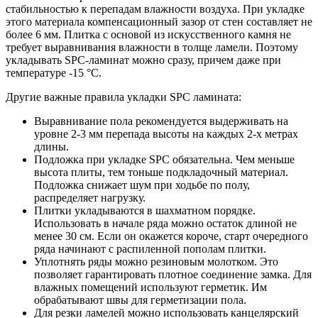
стабильностью к перепадам влажности воздуха. При укладке
этого материала компенсационный зазор от стен составляет не
более 6 мм. Плитка с основой из искусственного камня не
требует выравнивания влажности в толще ламели. Поэтому
укладывать SPC-ламинат можно сразу, причем даже при
температуре -15 °C.
Другие важные правила укладки SPC ламината:
Выравнивание пола рекомендуется выдерживать на
уровне 2-3 мм перепада высоты на каждых 2-х метрах
длины.
Подложка при укладке SPC обязательна. Чем меньше
высота плиты, тем тоньше подкладочный материал.
Подложка снижает шум при ходьбе по полу,
распределяет нагрузку.
Плитки укладываются в шахматном порядке.
Использовать в начале ряда можно остаток длиной не
менее 30 см. Если он окажется короче, старт очередного
ряда начинают с распиленной пополам плитки.
Уплотнять ряды можно резиновым молотком. Это
позволяет гарантировать плотное соединение замка. Для
влажных помещений используют герметик. Им
обрабатывают швы для герметизации пола.
Для резки ламелей можно использовать канцелярский