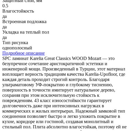
Защитный слой, мм
0.5
Влагостойкость
да
Встроенная подложка
да
Укладка на теплый пол
да
Тип рисунка
однополосный
Подробное описание
SPC ламинат Karelia Great Classics WOOD Mozart — это
безупречное сочетание аристократичной эстетики и
инженерной мощи. Произведенный в Турции, этот материал
воплощает верность традициям качества Karelia-Upofloor, где
каждая деталь проходит строгий контроль. Благодаря
ультраматовому УФ-покрытию и глубокому тиснению,
поверхность в точности имитирует натуральное дерево,
сохраняя при этом исключительную стойкость к
повреждениям. 43 класс износостойкости гарантирует
долговечность даже при интенсивных нагрузках в
коммерческих и жилых интерьерах. Надежный замковой тип
соединения позволяет быстро и легко уложить покрытие в
кухне, коридоре или гостиной, создавая монолитный и
стильный пол. Плита абсолютно влагостойкая, поэтому ей не