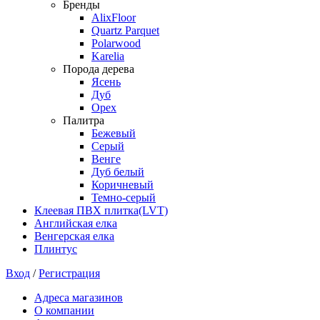
Бренды
AlixFloor
Quartz Parquet
Polarwood
Karelia
Порода дерева
Ясень
Дуб
Орех
Палитра
Бежевый
Серый
Венге
Дуб белый
Коричневый
Темно-серый
Клеевая ПВХ плитка(LVT)
Английская елка
Венгерская елка
Плинтус
Вход
/
Регистрация
Адреса магазинов
О компании