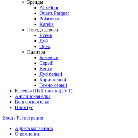
Бренды
AlixFloor
Quartz Parquet
Polarwood
Karelia
Порода дерева
Ясень
Дуб
Орех
Палитра
Бежевый
Серый
Венге
Дуб белый
Коричневый
Темно-серый
Клеевая ПВХ плитка(LVT)
Английская елка
Венгерская елка
Плинтус
Вход
/
Регистрация
Адреса магазинов
О компании