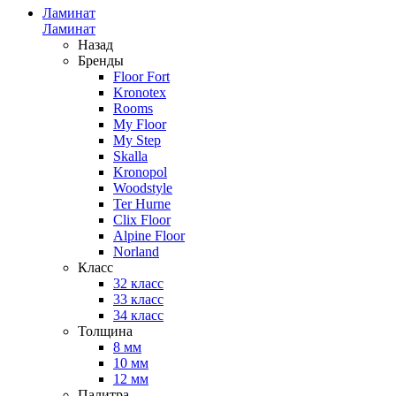
Ламинат
Ламинат
Назад
Бренды
Floor Fort
Kronotex
Rooms
My Floor
My Step
Skalla
Kronopol
Woodstyle
Ter Hurne
Clix Floor
Alpine Floor
Norland
Класс
32 класс
33 класс
34 класс
Толщина
8 мм
10 мм
12 мм
Палитра