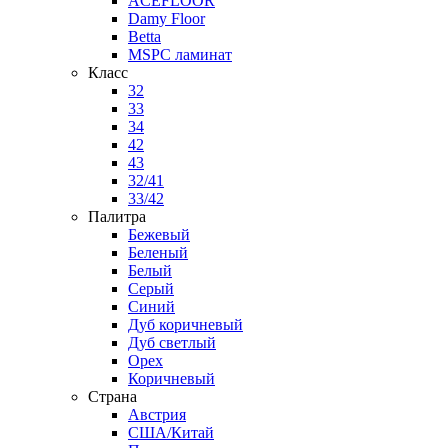
ACEFLOOR
Damy Floor
Betta
MSPC ламинат
Класс
32
33
34
42
43
32/41
33/42
Палитра
Бежевый
Беленый
Белый
Серый
Синий
Дуб коричневый
Дуб светлый
Орех
Коричневый
Страна
Австрия
США/Китай