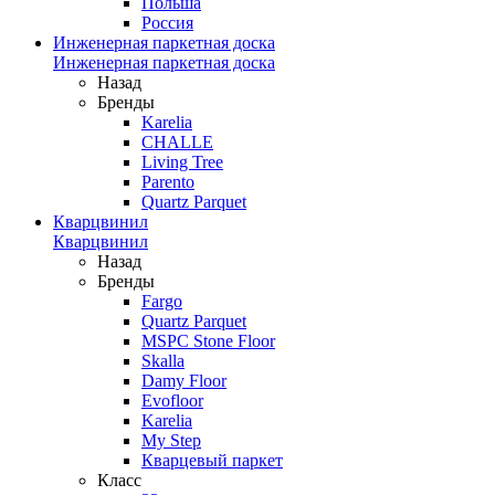
Польша
Россия
Инженерная паркетная доска
Инженерная паркетная доска
Назад
Бренды
Karelia
CHALLE
Living Tree
Parento
Quartz Parquet
Кварцвинил
Кварцвинил
Назад
Бренды
Fargo
Quartz Parquet
MSPC Stone Floor
Skalla
Damy Floor
Evofloor
Karelia
My Step
Кварцевый паркет
Класс