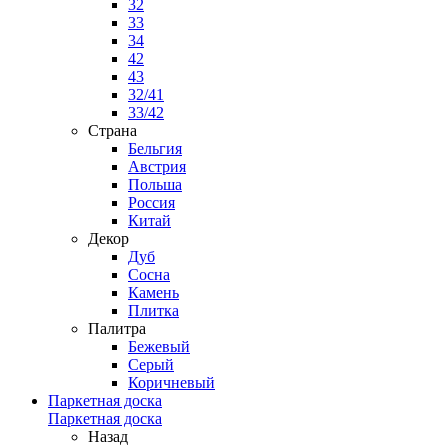
32
33
34
42
43
32/41
33/42
Страна
Бельгия
Австрия
Польша
Россия
Китай
Декор
Дуб
Сосна
Камень
Плитка
Палитра
Бежевый
Серый
Коричневый
Паркетная доска
Паркетная доска
Назад