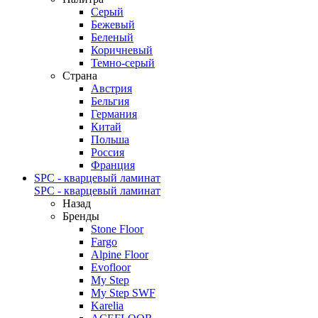
Серый
Бежевый
Беленый
Коричневый
Темно-серый
Страна
Австрия
Бельгия
Германия
Китай
Польша
Россия
Франция
SPC - кварцевый ламинат
SPC - кварцевый ламинат
Назад
Бренды
Stone Floor
Fargo
Alpine Floor
Evofloor
My Step
My Step SWF
Karelia