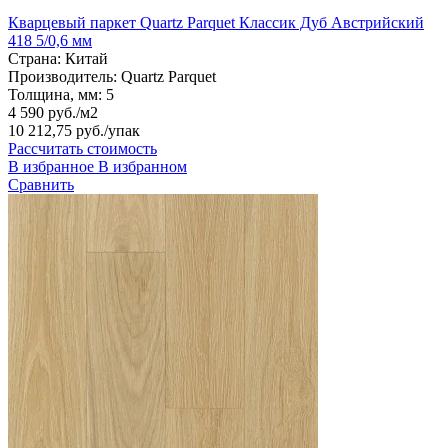
Кварцевый паркет Quartz Parquet Классик Дуб Австрийский
418 5/0,6 мм
Страна:
Китай
Производитель:
Quartz Parquet
Толщина, мм:
5
4 590 руб./м2
10 212,75 руб.
/упак
Рассчитать стоимость
В избранное
В избранном
Сравнить