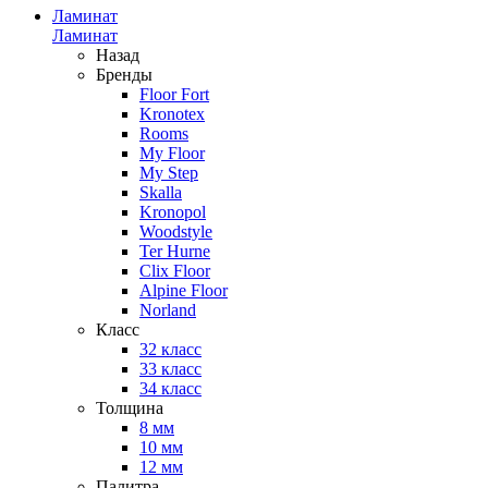
Ламинат
Ламинат
Назад
Бренды
Floor Fort
Kronotex
Rooms
My Floor
My Step
Skalla
Kronopol
Woodstyle
Ter Hurne
Clix Floor
Alpine Floor
Norland
Класс
32 класс
33 класс
34 класс
Толщина
8 мм
10 мм
12 мм
Палитра