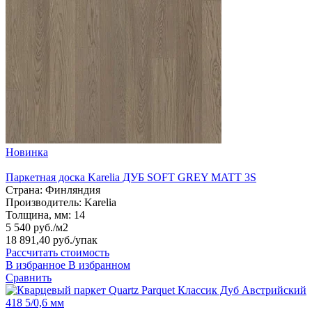
Новинка
Паркетная доска Karelia ДУБ SOFT GREY MATT 3S
Страна:
Финляндия
Производитель:
Karelia
Толщина, мм:
14
5 540 руб./м2
18 891,40 руб.
/упак
Рассчитать стоимость
В избранное
В избранном
Сравнить