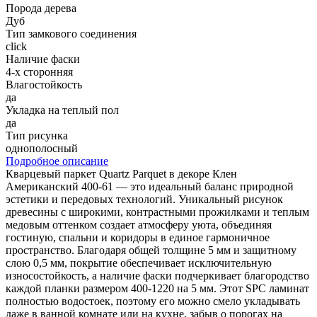
Порода дерева
Дуб
Тип замкового соединения
click
Наличие фаски
4-х сторонняя
Влагостойкость
да
Укладка на теплый пол
да
Тип рисунка
однополосный
Подробное описание
Кварцевый паркет Quartz Parquet в декоре Клен
Американский 400-61 — это идеальный баланс природной
эстетики и передовых технологий. Уникальный рисунок
древесины с широкими, контрастными прожилками и теплым
медовым оттенком создает атмосферу уюта, объединяя
гостиную, спальни и коридоры в единое гармоничное
пространство. Благодаря общей толщине 5 мм и защитному
слою 0,5 мм, покрытие обеспечивает исключительную
износостойкость, а наличие фаски подчеркивает благородство
каждой планки размером 400-1220 на 5 мм. Этот SPC ламинат
полностью водостоек, поэтому его можно смело укладывать
даже в ванной комнате или на кухне, забыв о порогах на