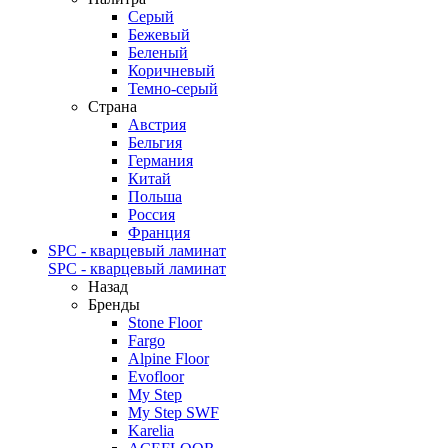
Серый
Бежевый
Беленый
Коричневый
Темно-серый
Страна
Австрия
Бельгия
Германия
Китай
Польша
Россия
Франция
SPC - кварцевый ламинат
SPC - кварцевый ламинат
Назад
Бренды
Stone Floor
Fargo
Alpine Floor
Evofloor
My Step
My Step SWF
Karelia