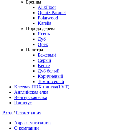
Бренды
AlixFloor
Quartz Parquet
Polarwood
Karelia
Порода дерева
Ясень
Дуб
Орех
Палитра
Бежевый
Серый
Венге
Дуб белый
Коричневый
Темно-серый
Клеевая ПВХ плитка(LVT)
Английская елка
Венгерская елка
Плинтус
Вход
/
Регистрация
Адреса магазинов
О компании