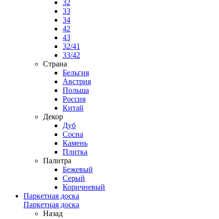
32
33
34
42
43
32/41
33/42
Страна
Бельгия
Австрия
Польша
Россия
Китай
Декор
Дуб
Сосна
Камень
Плитка
Палитра
Бежевый
Серый
Коричневый
Паркетная доска
Паркетная доска
Назад