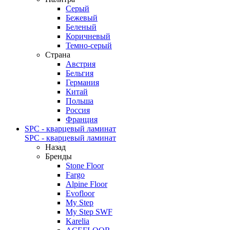
Серый
Бежевый
Беленый
Коричневый
Темно-серый
Страна
Австрия
Бельгия
Германия
Китай
Польша
Россия
Франция
SPC - кварцевый ламинат
SPC - кварцевый ламинат
Назад
Бренды
Stone Floor
Fargo
Alpine Floor
Evofloor
My Step
My Step SWF
Karelia