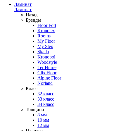
Ламинат
Ламинат
Назад
Бренды
Floor Fort
Kronotex
Rooms
My Floor
My Step
Skalla
Kronopol
Woodstyle
Ter Hurne
Clix Floor
Alpine Floor
Norland
Класс
32 класс
33 класс
34 класс
Толщина
8 мм
10 мм
12 мм
Палитра