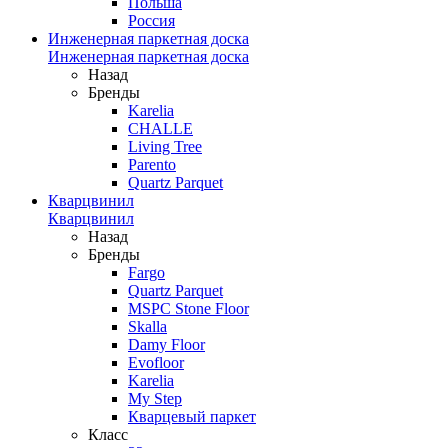
Польша
Россия
Инженерная паркетная доска
Инженерная паркетная доска
Назад
Бренды
Karelia
CHALLE
Living Tree
Parento
Quartz Parquet
Кварцвинил
Кварцвинил
Назад
Бренды
Fargo
Quartz Parquet
MSPC Stone Floor
Skalla
Damy Floor
Evofloor
Karelia
My Step
Кварцевый паркет
Класс