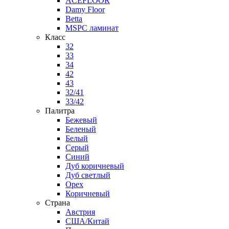
ACEFLOOR
Damy Floor
Betta
MSPC ламинат
Класс
32
33
34
42
43
32/41
33/42
Палитра
Бежевый
Беленый
Белый
Серый
Синий
Дуб коричневый
Дуб светлый
Орех
Коричневый
Страна
Австрия
США/Китай