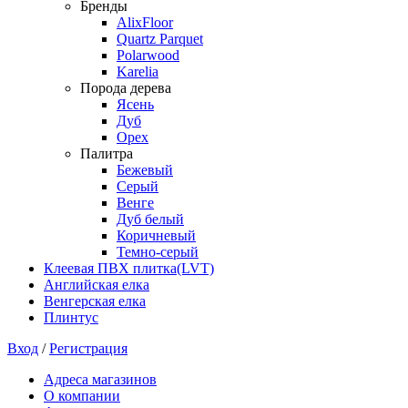
Бренды
AlixFloor
Quartz Parquet
Polarwood
Karelia
Порода дерева
Ясень
Дуб
Орех
Палитра
Бежевый
Серый
Венге
Дуб белый
Коричневый
Темно-серый
Клеевая ПВХ плитка(LVT)
Английская елка
Венгерская елка
Плинтус
Вход
/
Регистрация
Адреса магазинов
О компании