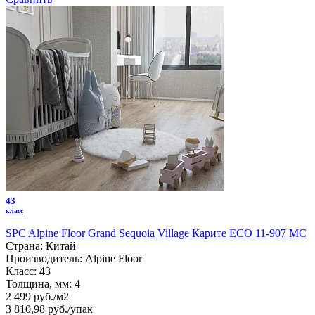
43
класс
SPC Alpine Floor Grand Sequoia Village Карите ECO 11-907 MC
Страна:
Китай
Производитель:
Alpine Floor
Класс:
43
Толщина, мм:
4
2 499 руб./м2
3 810,98 руб.
/упак