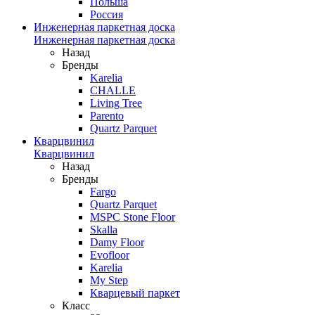
Польша
Россия
Инженерная паркетная доска
Инженерная паркетная доска
Назад
Бренды
Karelia
CHALLE
Living Tree
Parento
Quartz Parquet
Кварцвинил
Кварцвинил
Назад
Бренды
Fargo
Quartz Parquet
MSPC Stone Floor
Skalla
Damy Floor
Evofloor
Karelia
My Step
Кварцевый паркет
Класс