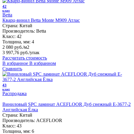
42
класс
Betta
Кварц-винил Betta Monte M909 Атлас
Страна:
Китай
Производитель:
Betta
Класс:
42
Толщина, мм:
4
2 080 руб./м2
3 997,76 руб.
/упак
Рассчитать стоимость
В избранное
В избранном
Сравнить
43
класс
Распродажа
Виниловый SPC ламинат ACEFLOOR Дуб снежный E-3677-2
Английская Ёлка
Страна:
Китай
Производитель:
ACEFLOOR
Класс:
43
Толщина, мм:
6