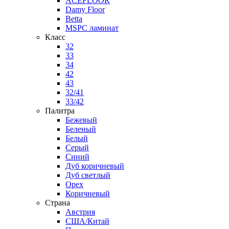
ACEFLOOR
Damy Floor
Betta
MSPC ламинат
Класс
32
33
34
42
43
32/41
33/42
Палитра
Бежевый
Беленый
Белый
Серый
Синий
Дуб коричневый
Дуб светлый
Орех
Коричневый
Страна
Австрия
США/Китай