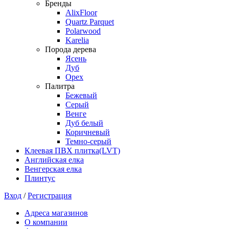
Бренды
AlixFloor
Quartz Parquet
Polarwood
Karelia
Порода дерева
Ясень
Дуб
Орех
Палитра
Бежевый
Серый
Венге
Дуб белый
Коричневый
Темно-серый
Клеевая ПВХ плитка(LVT)
Английская елка
Венгерская елка
Плинтус
Вход
/
Регистрация
Адреса магазинов
О компании