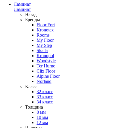
Ламинат
Ламинат
Назад
Бренды
Floor Fort
Kronotex
Rooms
My Floor
My Step
Skalla
Kronopol
Woodstyle
Ter Hurne
Clix Floor
Alpine Floor
Norland
Класс
32 класс
33 класс
34 класс
Толщина
8 мм
10 мм
12 мм
Палитра