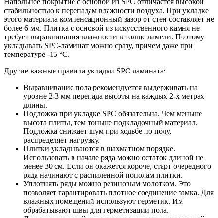
Напольное покрытие с основой из SPC отличается высокой
стабильностью к перепадам влажности воздуха. При укладке
этого материала компенсационный зазор от стен составляет не
более 6 мм. Плитка с основой из искусственного камня не
требует выравнивания влажности в толще ламели. Поэтому
укладывать SPC-ламинат можно сразу, причем даже при
температуре -15 °C.
Другие важные правила укладки SPC ламината:
Выравнивание пола рекомендуется выдерживать на
уровне 2-3 мм перепада высоты на каждых 2-х метрах
длины.
Подложка при укладке SPC обязательна. Чем меньше
высота плиты, тем тоньше подкладочный материал.
Подложка снижает шум при ходьбе по полу,
распределяет нагрузку.
Плитки укладываются в шахматном порядке.
Использовать в начале ряда можно остаток длиной не
менее 30 см. Если он окажется короче, старт очередного
ряда начинают с распиленной пополам плитки.
Уплотнять ряды можно резиновым молотком. Это
позволяет гарантировать плотное соединение замка. Для
влажных помещений используют герметик. Им
обрабатывают швы для герметизации пола.