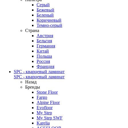
Серый
Бежевый
Беленый
Коричневый
Темно-серый
Страна
Австрия
Бельгия
Германия
Китай
Польша
Россия
Франция
SPC - кварцевый ламинат
SPC - кварцевый ламинат
Назад
Бренды
Stone Floor
Fargo
Alpine Floor
Evofloor
My Step
My Step SWF
Karelia