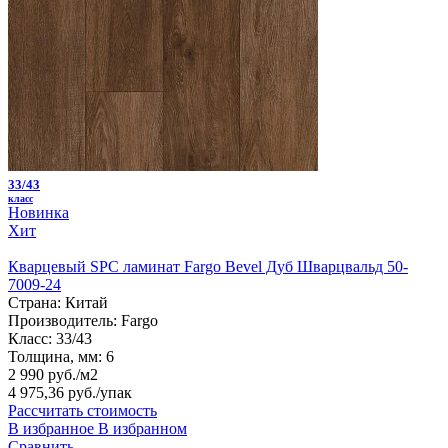
33/43
класс
Новинка
Хит
Кварцевый SPC ламинат Fargo Bevel Дуб Шварцвальд 50-
7009-24
Страна:
Китай
Производитель:
Fargo
Класс:
33/43
Толщина, мм:
6
2 990 руб./м2
4 975,36 руб.
/упак
Рассчитать стоимость
В избранное
В избранном
Сравнить