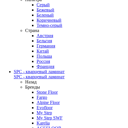
Серый
Бежевый
Беленый
Коричневый
Темно-серый
Страна
Австрия
Бельгия
Германия
Китай
Польша
Россия
Франция
SPC - кварцевый ламинат
SPC - кварцевый ламинат
Назад
Бренды
Stone Floor
Fargo
Alpine Floor
Evofloor
My Step
My Step SWF
Karelia