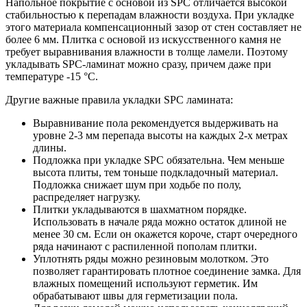
Напольное покрытие с основой из SPC отличается высокой
стабильностью к перепадам влажности воздуха. При укладке
этого материала компенсационный зазор от стен составляет не
более 6 мм. Плитка с основой из искусственного камня не
требует выравнивания влажности в толще ламели. Поэтому
укладывать SPC-ламинат можно сразу, причем даже при
температуре -15 °C.
Другие важные правила укладки SPC ламината:
Выравнивание пола рекомендуется выдерживать на
уровне 2-3 мм перепада высоты на каждых 2-х метрах
длины.
Подложка при укладке SPC обязательна. Чем меньше
высота плиты, тем тоньше подкладочный материал.
Подложка снижает шум при ходьбе по полу,
распределяет нагрузку.
Плитки укладываются в шахматном порядке.
Использовать в начале ряда можно остаток длиной не
менее 30 см. Если он окажется короче, старт очередного
ряда начинают с распиленной пополам плитки.
Уплотнять ряды можно резиновым молотком. Это
позволяет гарантировать плотное соединение замка. Для
влажных помещений используют герметик. Им
обрабатывают швы для герметизации пола.