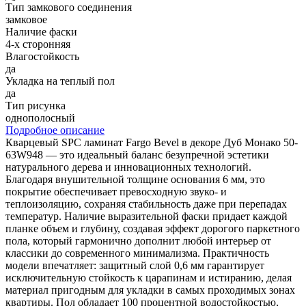
Тип замкового соединения
замковое
Наличие фаски
4-х сторонняя
Влагостойкость
да
Укладка на теплый пол
да
Тип рисунка
однополосный
Подробное описание
Кварцевый SPC ламинат Fargo Bevel в декоре Дуб Монако 50-
63W948 — это идеальный баланс безупречной эстетики
натурального дерева и инновационных технологий.
Благодаря внушительной толщине основания 6 мм, это
покрытие обеспечивает превосходную звуко- и
теплоизоляцию, сохраняя стабильность даже при перепадах
температур. Наличие выразительной фаски придает каждой
планке объем и глубину, создавая эффект дорогого паркетного
пола, который гармонично дополнит любой интерьер от
классики до современного минимализма. Практичность
модели впечатляет: защитный слой 0,6 мм гарантирует
исключительную стойкость к царапинам и истиранию, делая
материал пригодным для укладки в самых проходимых зонах
квартиры. Пол обладает 100 процентной водостойкостью,