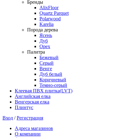
Бренды
AlixFloor
Quartz Parquet
Polarwood
Karelia
Порода дерева
Ясень
Дуб
Орех
Палитра
Бежевый
Серый
Венге
Дуб белый
Коричневый
Темно-серый
Клеевая ПВХ плитка(LVT)
Английская елка
Венгерская елка
Плинтус
Вход
/
Регистрация
Адреса магазинов
О компании