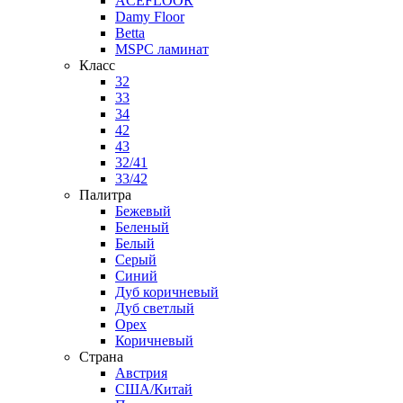
ACEFLOOR
Damy Floor
Betta
MSPC ламинат
Класс
32
33
34
42
43
32/41
33/42
Палитра
Бежевый
Беленый
Белый
Серый
Синий
Дуб коричневый
Дуб светлый
Орех
Коричневый
Страна
Австрия
США/Китай