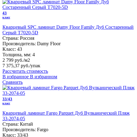
43
класс
Кварцевый SPC ламинат Damy Floor Family Дуб Состаренный
Серый T7020-5D
Страна:
Россия
Производитель:
Damy Floor
Класс:
43
Толщина, мм:
4
2 799 руб./м2
7 375,37 руб.
/упак
Рассчитать стоимость
В избранное
В избранном
Сравнить
33/43
класс
Кварцевый ламинат Fargo Parquet Дуб Вулканический Пляж
33-2074-05
Страна:
Китай
Производитель:
Fargo
Класс:
33/43