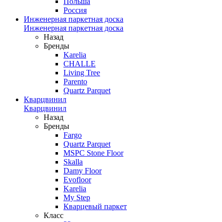
Польша
Россия
Инженерная паркетная доска
Инженерная паркетная доска
Назад
Бренды
Karelia
CHALLE
Living Tree
Parento
Quartz Parquet
Кварцвинил
Кварцвинил
Назад
Бренды
Fargo
Quartz Parquet
MSPC Stone Floor
Skalla
Damy Floor
Evofloor
Karelia
My Step
Кварцевый паркет
Класс