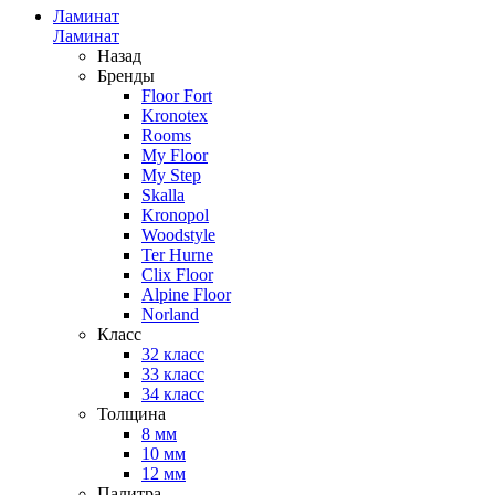
Ламинат
Ламинат
Назад
Бренды
Floor Fort
Kronotex
Rooms
My Floor
My Step
Skalla
Kronopol
Woodstyle
Ter Hurne
Clix Floor
Alpine Floor
Norland
Класс
32 класс
33 класс
34 класс
Толщина
8 мм
10 мм
12 мм
Палитра