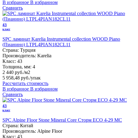
В избранное
В избранном
Сравнить
43
класс
SPC ламинат Karelia Instrumental collection WOOD Piano
(Пианино) LTPL4PIAN182CL11
Страна:
Турция
Производитель:
Karelia
Класс:
43
Толщина, мм:
4
2 440 руб./м2
5 958,48 руб.
/упак
Рассчитать стоимость
В избранное
В избранном
Сравнить
43
класс
SPC Alpine Floor Stone Mineral Core Сторм ЕСО 4-29 MC
Страна:
Китай
Производитель:
Alpine Floor
Класс:
43