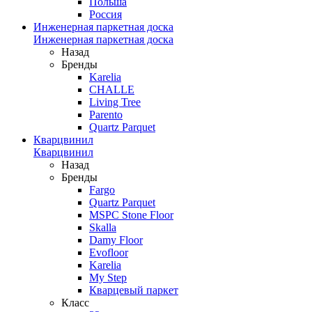
Польша
Россия
Инженерная паркетная доска
Инженерная паркетная доска
Назад
Бренды
Karelia
CHALLE
Living Tree
Parento
Quartz Parquet
Кварцвинил
Кварцвинил
Назад
Бренды
Fargo
Quartz Parquet
MSPC Stone Floor
Skalla
Damy Floor
Evofloor
Karelia
My Step
Кварцевый паркет
Класс