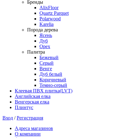
Бренды
AlixFloor
Quartz Parquet
Polarwood
Karelia
Порода дерева
Ясень
Дуб
Орех
Палитра
Бежевый
Серый
Венге
Дуб белый
Коричневый
Темно-серый
Клеевая ПВХ плитка(LVT)
Английская елка
Венгерская елка
Плинтус
Вход
/
Регистрация
Адреса магазинов
О компании