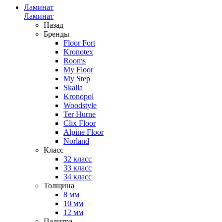
Ламинат
Ламинат
Назад
Бренды
Floor Fort
Kronotex
Rooms
My Floor
My Step
Skalla
Kronopol
Woodstyle
Ter Hurne
Clix Floor
Alpine Floor
Norland
Класс
32 класс
33 класс
34 класс
Толщина
8 мм
10 мм
12 мм
Палитра