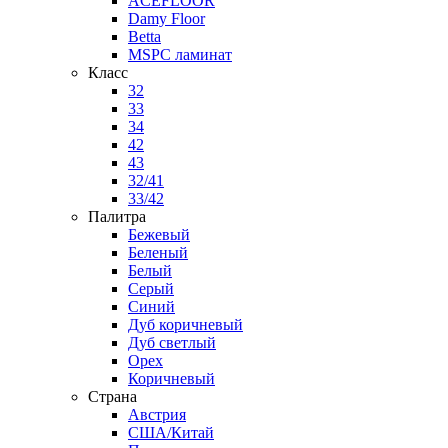
ACEFLOOR
Damy Floor
Betta
MSPC ламинат
Класс
32
33
34
42
43
32/41
33/42
Палитра
Бежевый
Беленый
Белый
Серый
Синий
Дуб коричневый
Дуб светлый
Орех
Коричневый
Страна
Австрия
США/Китай