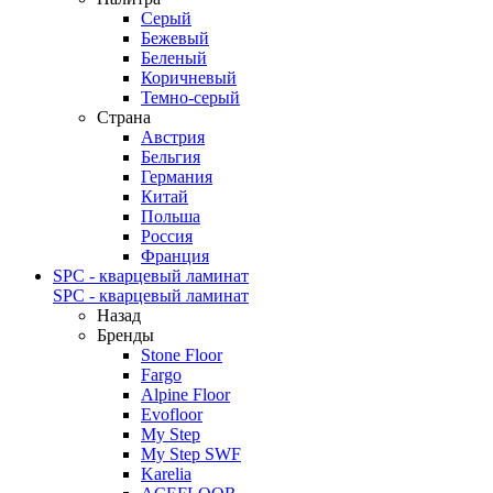
Серый
Бежевый
Беленый
Коричневый
Темно-серый
Страна
Австрия
Бельгия
Германия
Китай
Польша
Россия
Франция
SPC - кварцевый ламинат
SPC - кварцевый ламинат
Назад
Бренды
Stone Floor
Fargo
Alpine Floor
Evofloor
My Step
My Step SWF
Karelia