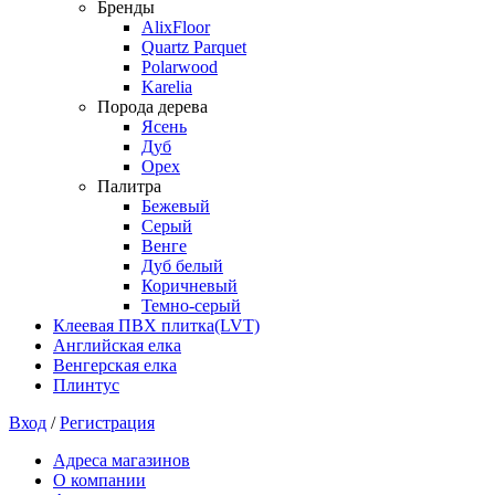
Бренды
AlixFloor
Quartz Parquet
Polarwood
Karelia
Порода дерева
Ясень
Дуб
Орех
Палитра
Бежевый
Серый
Венге
Дуб белый
Коричневый
Темно-серый
Клеевая ПВХ плитка(LVT)
Английская елка
Венгерская елка
Плинтус
Вход
/
Регистрация
Адреса магазинов
О компании