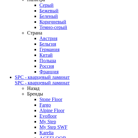
Серый
Бежевый
Беленый
Коричневый
Темно-серый
Страна
Австрия
Бельгия
Германия
Китай
Польша
Россия
Франция
SPC - кварцевый ламинат
SPC - кварцевый ламинат
Назад
Бренды
Stone Floor
Fargo
Alpine Floor
Evofloor
My Step
My Step SWF
Karelia