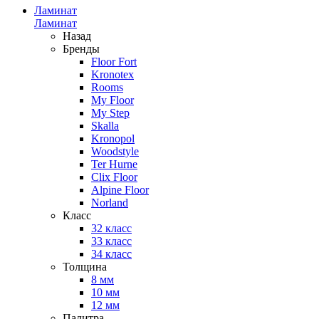
Ламинат
Ламинат
Назад
Бренды
Floor Fort
Kronotex
Rooms
My Floor
My Step
Skalla
Kronopol
Woodstyle
Ter Hurne
Clix Floor
Alpine Floor
Norland
Класс
32 класс
33 класс
34 класс
Толщина
8 мм
10 мм
12 мм
Палитра