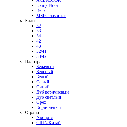
ACEFLOOR
Damy Floor
Betta
MSPC ламинат
Класс
32
33
34
42
43
32/41
33/42
Палитра
Бежевый
Беленый
Белый
Серый
Синий
Дуб коричневый
Дуб светлый
Орех
Коричневый
Страна
Австрия
США/Китай