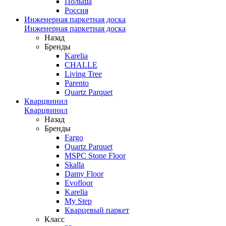
Польша
Россия
Инженерная паркетная доска
Инженерная паркетная доска
Назад
Бренды
Karelia
CHALLE
Living Tree
Parento
Quartz Parquet
Кварцвинил
Кварцвинил
Назад
Бренды
Fargo
Quartz Parquet
MSPC Stone Floor
Skalla
Damy Floor
Evofloor
Karelia
My Step
Кварцевый паркет
Класс